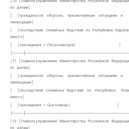
│10. │Главное управление
Министерства
Российской
Федераци
по
делам│
│
│гражданской
обороны,
чрезвычайным
ситуациям
и
ликвидации│
│
│последствий
стихийных
бедствий
по
Республике
Карели
(место│
│
│нахождения - г. Петрозаводск)
│
├────┼───────────────────────────────────────
│11. │Главное управление
Министерства
Российской
Федераци
по
делам│
│
│гражданской
обороны,
чрезвычайным
ситуациям
и
ликвидации│
│
│последствий
стихийных
бедствий
по
Республике
Ком
(место│
│
│нахождения - г. Сыктывкар)
│
├────┼───────────────────────────────────────
│12. │Главное управление
Министерства
Российской
Федераци
по
делам│