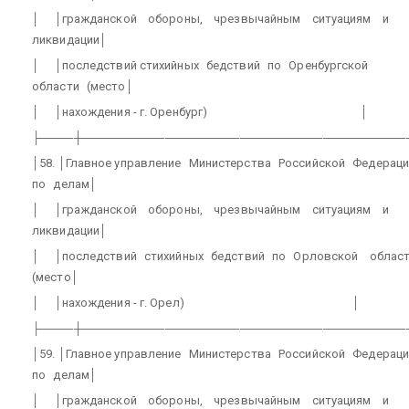
│
│гражданской
обороны,
чрезвычайным
ситуациям
и
ликвидации│
│
│последствий стихийных
бедствий
по
Оренбургской
области
(место│
│
│нахождения - г. Оренбург)
│
├────┼───────────────────────────────────────
│58. │Главное управление
Министерства
Российской
Федераци
по
делам│
│
│гражданской
обороны,
чрезвычайным
ситуациям
и
ликвидации│
│
│последствий
стихийных
бедствий
по
Орловской
облас
(место│
│
│нахождения - г. Орел)
│
├────┼───────────────────────────────────────
│59. │Главное управление
Министерства
Российской
Федераци
по
делам│
│
│гражданской
обороны,
чрезвычайным
ситуациям
и