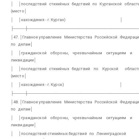
│
│последствий
стихийных
бедствий
по
Курганской
област
(место│
│
│нахождения - г. Курган)
│
├────┼───────────────────────────────────────
│47. │Главное управление
Министерства
Российской
Федераци
по
делам│
│
│гражданской
обороны,
чрезвычайным
ситуациям
и
ликвидации│
│
│последствий
стихийных
бедствий
по
Курской
област
(место│
│
│нахождения - г. Курск)
│
├────┼───────────────────────────────────────
│48. │Главное управление
Министерства
Российской
Федераци
по
делам│
│
│гражданской
обороны,
чрезвычайным
ситуациям
и
ликвидации│
│
│последствий стихийных бедствий
по
Ленинградской