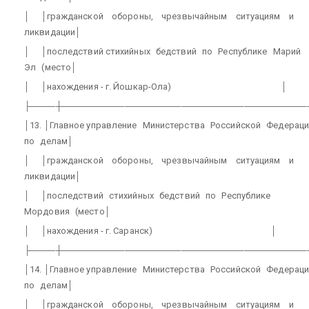
│
│гражданской
обороны,
чрезвычайным
ситуациям
и
ликвидации│
│
│последствий стихийных
бедствий
по
Республике
Марий
Эл
(место│
│
│нахождения - г. Йошкар-Ола)
│
├────┼───────────────────────────────────────
│13. │Главное управление
Министерства
Российской
Федераци
по
делам│
│
│гражданской
обороны,
чрезвычайным
ситуациям
и
ликвидации│
│
│последствий
стихийных
бедствий
по
Республике
Мордовия
(место│
│
│нахождения - г. Саранск)
│
├────┼───────────────────────────────────────
│14. │Главное управление
Министерства
Российской
Федераци
по
делам│
│
│гражданской
обороны,
чрезвычайным
ситуациям
и