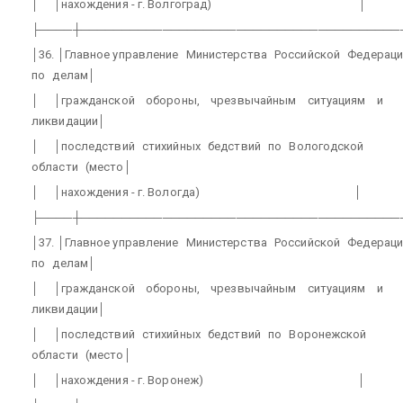
│
│нахождения - г. Волгоград)
│
├────┼───────────────────────────────────────
│36. │Главное управление
Министерства
Российской
Федераци
по
делам│
│
│гражданской
обороны,
чрезвычайным
ситуациям
и
ликвидации│
│
│последствий
стихийных
бедствий
по
Вологодской
области
(место│
│
│нахождения - г. Вологда)
│
├────┼───────────────────────────────────────
│37. │Главное управление
Министерства
Российской
Федераци
по
делам│
│
│гражданской
обороны,
чрезвычайным
ситуациям
и
ликвидации│
│
│последствий
стихийных
бедствий
по
Воронежской
области
(место│
│
│нахождения - г. Воронеж)
│