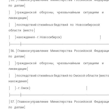
по
делам│
│
│гражданской
обороны,
чрезвычайным
ситуациям
и
ликвидации│
│
│последствий стихийных бедствий
по
Новосибирской
области
(место│
│
│нахождения - г. Новосибирск)
│
├────┼───────────────────────────────────────
│56. │Главное управление
Министерства
Российской
Федераци
по
делам│
│
│гражданской
обороны,
чрезвычайным
ситуациям
и
ликвидации│
│
│последствий стихийных бедствий по Омской области (мест
нахождения│
│
│- г. Омск)
│
├────┼───────────────────────────────────────
│57. │Главное управление
Министерства
Российской
Федераци
по
делам│