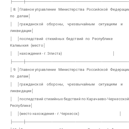
├────┼───────────────────────────────────────
│ 8. │Главное управление
Министерства
Российской
Федераци
по
делам│
│
│гражданской
обороны,
чрезвычайным
ситуациям
и
ликвидации│
│
│последствий
стихийных
бедствий
по
Республике
Калмыкия
(место│
│
│нахождения - г. Элиста)
│
├────┼───────────────────────────────────────
│ 9. │Главное управление
Министерства
Российской
Федераци
по
делам│
│
│гражданской
обороны,
чрезвычайным
ситуациям
и
ликвидации│
│
│последствий стихийных бедствий по Карачаево-Черкесско
Республике│
│
│(место нахождения - г. Черкесск)
│
├────┼───────────────────────────────────────