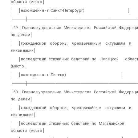
области
(место│
│
│нахождения - г. Санкт-Петербург)
│
├────┼───────────────────────────────────────
│49. │Главное управление
Министерства
Российской
Федераци
по
делам│
│
│гражданской
обороны,
чрезвычайным
ситуациям
и
ликвидации│
│
│последствий
стихийных
бедствий
по
Липецкой
облас
(место│
│
│нахождения - г. Липецк)
│
├────┼───────────────────────────────────────
│50. │Главное управление
Министерства
Российской
Федераци
по
делам│
│
│гражданской
обороны,
чрезвычайным
ситуациям
и
ликвидации│
│
│последствий
стихийных
бедствий
по
Магаданской
области
(место│