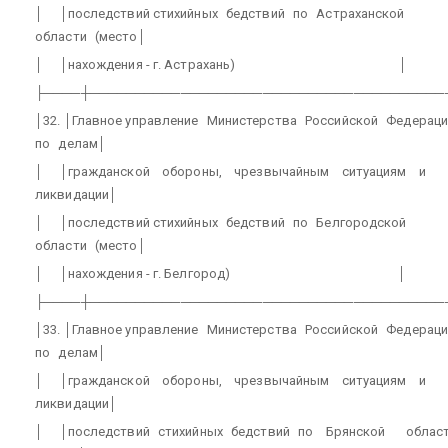
│
│последствий стихийных
бедствий
по
Астраханской
области
(место│
│
│нахождения - г. Астрахань)
│
├────┼───────────────────────────────────────
│32. │Главное управление
Министерства
Российской
Федераци
по
делам│
│
│гражданской
обороны,
чрезвычайным
ситуациям
и
ликвидации│
│
│последствий стихийных
бедствий
по
Белгородской
области
(место│
│
│нахождения - г. Белгород)
│
├────┼───────────────────────────────────────
│33. │Главное управление
Министерства
Российской
Федераци
по
делам│
│
│гражданской
обороны,
чрезвычайным
ситуациям
и
ликвидации│
│
│последствий
стихийных
бедствий
по
Брянской
облас