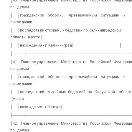
│40. │Главное управление
Министерства
Российской
Федераци
по
делам│
│
│гражданской
обороны,
чрезвычайным
ситуациям
и
ликвидации│
│
│последствий стихийных бедствий по Калининградской
области
(место│
│
│нахождения - г. Калининград)
│
├────┼───────────────────────────────────────
│41. │Главное управление
Министерства
Российской
Федераци
по
делам│
│
│гражданской
обороны,
чрезвычайным
ситуациям
и
ликвидации│
│
│последствий
стихийных
бедствий
по
Калужской
област
(место│
│
│нахождения - г. Калуга)
│
├────┼───────────────────────────────────────
│42. │Главное управление
Министерства
Российской
Федераци
по
делам│