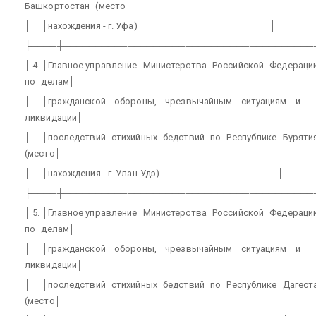
Башкортостан
(место│
│
│нахождения - г. Уфа)
│
├────┼───────────────────────────────────────
│ 4. │Главное управление
Министерства
Российской
Федераци
по
делам│
│
│гражданской
обороны,
чрезвычайным
ситуациям
и
ликвидации│
│
│последствий
стихийных
бедствий
по
Республике
Буряти
(место│
│
│нахождения - г. Улан-Удэ)
│
├────┼───────────────────────────────────────
│ 5. │Главное управление
Министерства
Российской
Федераци
по
делам│
│
│гражданской
обороны,
чрезвычайным
ситуациям
и
ликвидации│
│
│последствий
стихийных
бедствий
по
Республике
Дагест
(место│