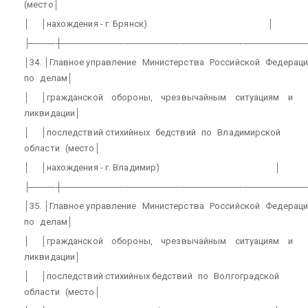
(место│
│
│нахождения - г. Брянск)
│
├────┼───────────────────────────────────────
│34. │Главное управление
Министерства
Российской
Федераци
по
делам│
│
│гражданской
обороны,
чрезвычайным
ситуациям
и
ликвидации│
│
│последствий стихийных
бедствий
по
Владимирской
области
(место│
│
│нахождения - г. Владимир)
│
├────┼───────────────────────────────────────
│35. │Главное управление
Министерства
Российской
Федераци
по
делам│
│
│гражданской
обороны,
чрезвычайным
ситуациям
и
ликвидации│
│
│последствий стихийных бедствий
по
Волгоградской
области
(место│