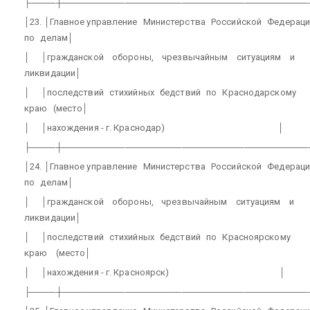
├────┼───────────────────────────────────────
│23. │Главное управление
Министерства
Российской
Федераци
по
делам│
│
│гражданской
обороны,
чрезвычайным
ситуациям
и
ликвидации│
│
│последствий
стихийных
бедствий
по
Краснодарскому
краю
(место│
│
│нахождения - г. Краснодар)
│
├────┼───────────────────────────────────────
│24. │Главное управление
Министерства
Российской
Федераци
по
делам│
│
│гражданской
обороны,
чрезвычайным
ситуациям
и
ликвидации│
│
│последствий
стихийных
бедствий
по
Красноярскому
краю
(место│
│
│нахождения - г. Красноярск)
│
├────┼───────────────────────────────────────