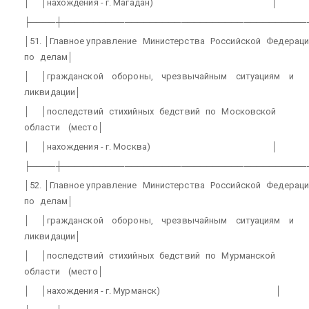
│
│нахождения - г. Магадан)
│
├────┼───────────────────────────────────────
│51. │Главное управление
Министерства
Российской
Федераци
по
делам│
│
│гражданской
обороны,
чрезвычайным
ситуациям
и
ликвидации│
│
│последствий
стихийных
бедствий
по
Московской
области
(место│
│
│нахождения - г. Москва)
│
├────┼───────────────────────────────────────
│52. │Главное управление
Министерства
Российской
Федераци
по
делам│
│
│гражданской
обороны,
чрезвычайным
ситуациям
и
ликвидации│
│
│последствий
стихийных
бедствий
по
Мурманской
области
(место│
│
│нахождения - г. Мурманск)
│