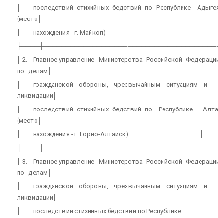
│
│последствий
стихийных
бедствий
по
Республике
Адыге
(место│
│
│нахождения - г. Майкоп)
│
├────┼───────────────────────────────────────
│ 2. │Главное управление
Министерства
Российской
Федераци
по
делам│
│
│гражданской
обороны,
чрезвычайным
ситуациям
и
ликвидации│
│
│последствий
стихийных
бедствий
по
Республике
Алта
(место│
│
│нахождения - г. Горно-Алтайск)
│
├────┼───────────────────────────────────────
│ 3. │Главное управление
Министерства
Российской
Федераци
по
делам│
│
│гражданской
обороны,
чрезвычайным
ситуациям
и
ликвидации│
│
│последствий стихийных бедствий по Республике