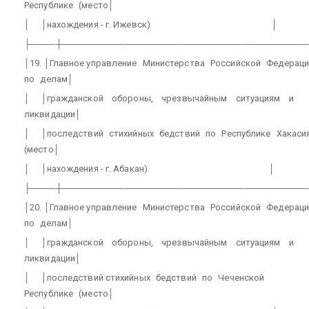
Республике
(место│
│
│нахождения - г. Ижевск)
│
├────┼───────────────────────────────────────
│19. │Главное управление
Министерства
Российской
Федераци
по
делам│
│
│гражданской
обороны,
чрезвычайным
ситуациям
и
ликвидации│
│
│последствий
стихийных
бедствий
по
Республике
Хакаси
(место│
│
│нахождения - г. Абакан)
│
├────┼───────────────────────────────────────
│20. │Главное управление
Министерства
Российской
Федераци
по
делам│
│
│гражданской
обороны,
чрезвычайным
ситуациям
и
ликвидации│
│
│последствий стихийных
бедствий
по
Чеченской
Республике
(место│