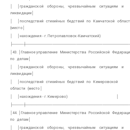
│
│гражданской
обороны,
чрезвычайным
ситуациям
и
ликвидации│
│
│последствий
стихийных
бедствий
по
Камчатской
област
(место│
│
│нахождения - г. Петропавловск-Камчатский)
├────┼───────────────────────────────────────
│43. │Главное управление
Министерства
Российской
Федераци
по
делам│
│
│гражданской
обороны,
чрезвычайным
ситуациям
и
ликвидации│
│
│последствий
стихийных
бедствий
по
Кемеровской
области
(место│
│
│нахождения - г. Кемерово)
│
├────┼───────────────────────────────────────
│44. │Главное управление
Министерства
Российской
Федераци
по
делам│
│
│гражданской
обороны,
чрезвычайным
ситуациям
и