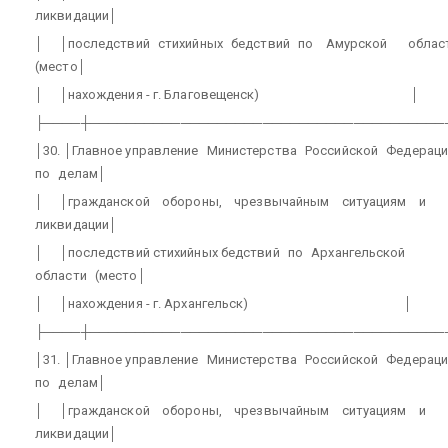
ликвидации│
│
│последствий
стихийных
бедствий
по
Амурской
облас
(место│
│
│нахождения - г. Благовещенск)
│
├────┼───────────────────────────────────────
│30. │Главное управление
Министерства
Российской
Федераци
по
делам│
│
│гражданской
обороны,
чрезвычайным
ситуациям
и
ликвидации│
│
│последствий стихийных бедствий
по
Архангельской
области
(место│
│
│нахождения - г. Архангельск)
│
├────┼───────────────────────────────────────
│31. │Главное управление
Министерства
Российской
Федераци
по
делам│
│
│гражданской
обороны,
чрезвычайным
ситуациям
и
ликвидации│