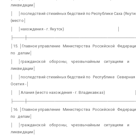
ликвидации│
│
│последствий стихийных бедствий по Республике Саха (Якути
(место│
│
│нахождения - г. Якутск)
│
├────┼───────────────────────────────────────
│15. │Главное управление
Министерства
Российской
Федераци
по
делам│
│
│гражданской
обороны,
чрезвычайным
ситуациям
и
ликвидации│
│
│последствий стихийных бедствий по
Республике
Северная
Осетия -│
│
│Алания (место нахождения - г. Владикавказ)
├────┼───────────────────────────────────────
│16. │Главное управление
Министерства
Российской
Федераци
по
делам│
│
│гражданской
обороны,
чрезвычайным
ситуациям
и
ликвидации│