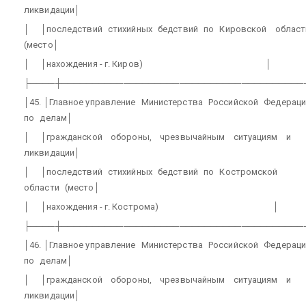
ликвидации│
│
│последствий
стихийных
бедствий
по
Кировской
област
(место│
│
│нахождения - г. Киров)
│
├────┼───────────────────────────────────────
│45. │Главное управление
Министерства
Российской
Федераци
по
делам│
│
│гражданской
обороны,
чрезвычайным
ситуациям
и
ликвидации│
│
│последствий
стихийных
бедствий
по
Костромской
области
(место│
│
│нахождения - г. Кострома)
│
├────┼───────────────────────────────────────
│46. │Главное управление
Министерства
Российской
Федераци
по
делам│
│
│гражданской
обороны,
чрезвычайным
ситуациям
и
ликвидации│