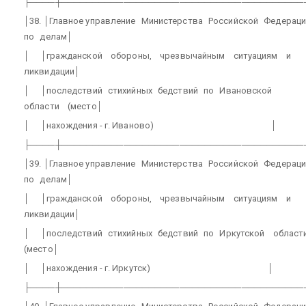
├────┼───────────────────────────────────────
│38. │Главное управление
Министерства
Российской
Федераци
по
делам│
│
│гражданской
обороны,
чрезвычайным
ситуациям
и
ликвидации│
│
│последствий
стихийных
бедствий
по
Ивановской
области
(место│
│
│нахождения - г. Иваново)
│
├────┼───────────────────────────────────────
│39. │Главное управление
Министерства
Российской
Федераци
по
делам│
│
│гражданской
обороны,
чрезвычайным
ситуациям
и
ликвидации│
│
│последствий
стихийных
бедствий
по
Иркутской
област
(место│
│
│нахождения - г. Иркутск)
│
├────┼───────────────────────────────────────