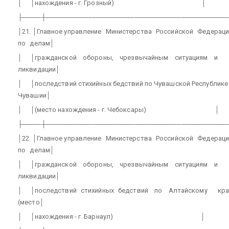
│
│нахождения - г. Грозный)
│
├────┼───────────────────────────────────────
│21. │Главное управление
Министерства
Российской
Федераци
по
делам│
│
│гражданской
обороны,
чрезвычайным
ситуациям
и
ликвидации│
│
│последствий стихийных бедствий по Чувашской Республике
Чувашии│
│
│(место нахождения - г. Чебоксары)
│
├────┼───────────────────────────────────────
│22. │Главное управление
Министерства
Российской
Федераци
по
делам│
│
│гражданской
обороны,
чрезвычайным
ситуациям
и
ликвидации│
│
│последствий
стихийных
бедствий
по
Алтайскому
кр
(место│
│
│нахождения - г. Барнаул)
│