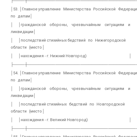
├────┼───────────────────────────────────────
│53. │Главное управление
Министерства
Российской
Федераци
по
делам│
│
│гражданской
обороны,
чрезвычайным
ситуациям
и
ликвидации│
│
│последствий стихийных бедствий
по
Нижегородской
области
(место│
│
│нахождения - г. Нижний Новгород)
│
├────┼───────────────────────────────────────
│54. │Главное управление
Министерства
Российской
Федераци
по
делам│
│
│гражданской
обороны,
чрезвычайным
ситуациям
и
ликвидации│
│
│последствий стихийных
бедствий
по
Новгородской
области
(место│
│
│нахождения - г. Великий Новгород)
│
├────┼───────────────────────────────────────
│55. │Главное управление
Министерства
Российской
Федераци