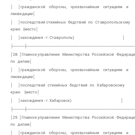
│
│гражданской
обороны,
чрезвычайным
ситуациям
и
ликвидации│
│
│последствий стихийных
бедствий
по
Ставропольскому
краю
(место│
│
│нахождения - г. Ставрополь)
│
├────┼───────────────────────────────────────
│28. │Главное управление
Министерства
Российской
Федераци
по
делам│
│
│гражданской
обороны,
чрезвычайным
ситуациям
и
ликвидации│
│
│последствий
стихийных
бедствий
по
Хабаровскому
краю
(место│
│
│нахождения - г. Хабаровск)
│
├────┼───────────────────────────────────────
│29. │Главное управление
Министерства
Российской
Федераци
по
делам│
│
│гражданской
обороны,
чрезвычайным
ситуациям
и