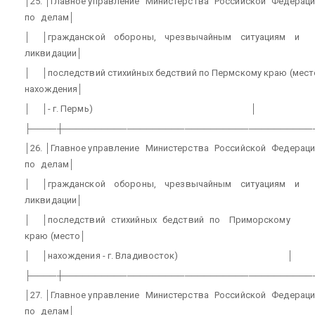
│25. │Главное управление
Министерства
Российской
Федераци
по
делам│
│
│гражданской
обороны,
чрезвычайным
ситуациям
и
ликвидации│
│
│последствий стихийных бедствий по Пермскому краю (мест
нахождения│
│
│- г. Пермь)
│
├────┼───────────────────────────────────────
│26. │Главное управление
Министерства
Российской
Федераци
по
делам│
│
│гражданской
обороны,
чрезвычайным
ситуациям
и
ликвидации│
│
│последствий
стихийных
бедствий
по
Приморскому
краю (место│
│
│нахождения - г. Владивосток)
│
├────┼───────────────────────────────────────
│27. │Главное управление
Министерства
Российской
Федераци
по
делам│