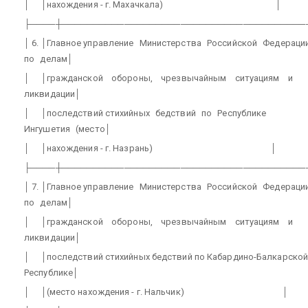
│
│нахождения - г. Махачкала)
│
├────┼───────────────────────────────────────
│ 6. │Главное управление
Министерства
Российской
Федераци
по
делам│
│
│гражданской
обороны,
чрезвычайным
ситуациям
и
ликвидации│
│
│последствий стихийных
бедствий
по
Республике
Ингушетия
(место│
│
│нахождения - г. Назрань)
│
├────┼───────────────────────────────────────
│ 7. │Главное управление
Министерства
Российской
Федераци
по
делам│
│
│гражданской
обороны,
чрезвычайным
ситуациям
и
ликвидации│
│
│последствий стихийных бедствий по Кабардино-Балкарско
Республике│
│
│(место нахождения - г. Нальчик)
│