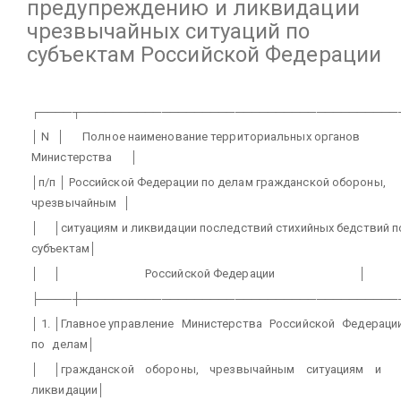
предупреждению и ликвидации
чрезвычайных ситуаций по
субъектам Российской Федерации
┌────┬───────────────────────────────────────
│ N
│
Полное наименование территориальных органов
Министерства
│
│п/п │ Российской Федерации по делам гражданской обороны,
чрезвычайным
│
│
│ситуациям и ликвидации последствий стихийных бедствий п
субъектам│
│
│
Российской Федерации
│
├────┼───────────────────────────────────────
│ 1. │Главное управление
Министерства
Российской
Федераци
по
делам│
│
│гражданской
обороны,
чрезвычайным
ситуациям
и
ликвидации│