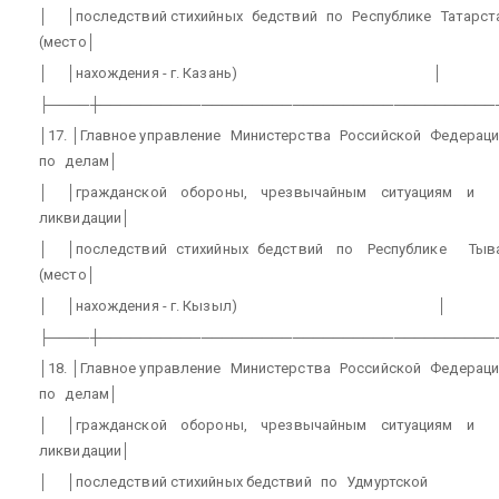
│
│последствий стихийных
бедствий
по
Республике
Татарст
(место│
│
│нахождения - г. Казань)
│
├────┼───────────────────────────────────────
│17. │Главное управление
Министерства
Российской
Федераци
по
делам│
│
│гражданской
обороны,
чрезвычайным
ситуациям
и
ликвидации│
│
│последствий
стихийных
бедствий
по
Республике
Тыв
(место│
│
│нахождения - г. Кызыл)
│
├────┼───────────────────────────────────────
│18. │Главное управление
Министерства
Российской
Федераци
по
делам│
│
│гражданской
обороны,
чрезвычайным
ситуациям
и
ликвидации│
│
│последствий стихийных бедствий
по
Удмуртской