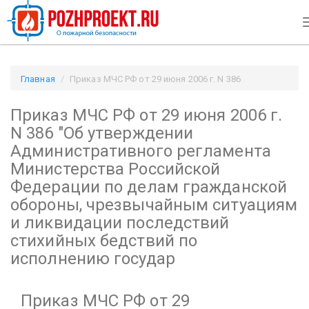
Главная
Приказ МЧС РФ от 29 июня 2006 г. N 386
"Об утверждении Административного регламента
Приказ МЧС РФ от 29 июня 2006 г.
Министерства Российской Федерации по делам гражданской
обороны, чрезвычайным ситуациям и ликвидации
N 386
"Об утверждении
последствий стихийных бедствий по исполнению государ /
Административного регламента
Pozhproekt.ru
Министерства Российской
Федерации по делам гражданской
обороны, чрезвычайным ситуациям
и ликвидации последствий
стихийных бедствий по
исполнению государ
Приказ МЧС РФ от 29