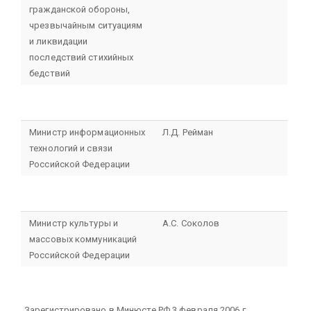
гражданской обороны,
чрезвычайным
ситуациям
и ликвидации
последствий стихийных
бедствий
Министр информационных
Л.Д. Рейман
технологий и связи
Российской Федерации
Министр культуры
и
А.С. Соколов
массовых коммуникаций
Российской Федерации
Зарегистрировано в Минюсте РФ 3 февраля 2006 г.