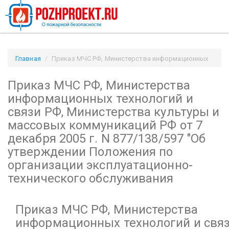
Главная
Приказ МЧС РФ, Министерства информационных
технологий и связи РФ, Министерства культуры и массовых
Приказ МЧС РФ, Министерства
коммуникаций РФ
от 7 декабря 2005 г. N 877/138/597
информационных технологий и
"Об утверждении Положения по организации
связи РФ, Министерства культуры и
эксплуатационно-технического обслуживания / Pozhproekt.ru
массовых коммуникаций РФ
от 7
декабря 2005 г. N 877/138/597
"Об
утверждении Положения по
организации эксплуатационно-
технического обслуживания
Приказ МЧС РФ, Министерства
информационных технологий и связ