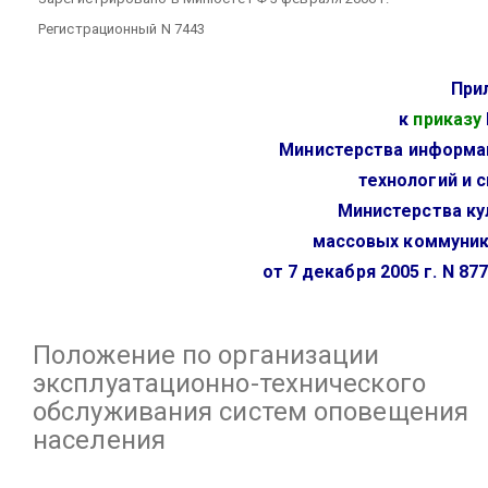
Регистрационный N 7443
При
к
приказу
Министерства информа
технологий и с
Министерства ку
массовых коммуни
от 7 декабря 2005 г. N 87
Положение
по организации
эксплуатационно-технического
обслуживания систем оповещения
населения