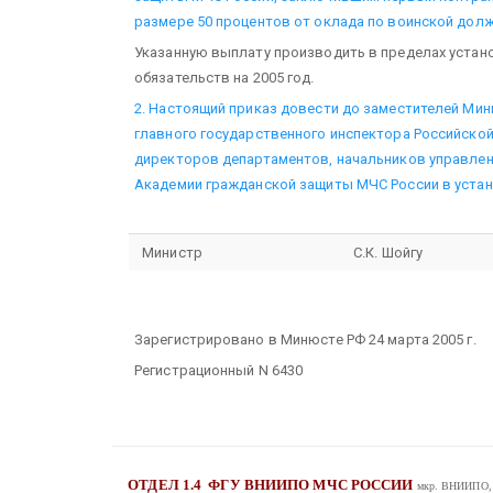
размере 50 процентов от оклада по воинской долж
Указанную выплату производить в пределах уста
обязательств на 2005 год.
2. Настоящий приказ довести до заместителей Мини
главного государственного инспектора Российско
директоров департаментов, начальников управлен
Академии гражданской защиты МЧС России в уста
Министр
С.К. Шойгу
Зарегистрировано в Минюсте РФ 24 марта 2005 г.
Регистрационный N 6430
ОТДЕЛ 1.4
ФГУ ВНИИПО МЧС РОССИИ
мкр. ВНИИПО, д