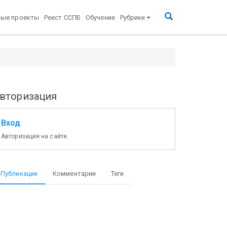
вые проекты
Реест ССПБ
Обучение
Рубрики
инженерного факультета Академии гражданской
вторизация
Вход
Авторизация на сайте.
Публикации
Комментарии
Теги