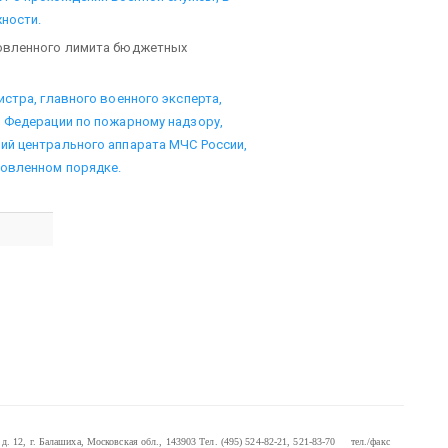
ности.
новленного лимита бюджетных
стра, главного военного эксперта,
й Федерации по пожарному надзору,
ий центрального аппарата МЧС России,
новленном порядке.
. 12, г. Балашиха, Московская обл., 143903
Тел. (495) 524-82-21, 521-83-70 тел./факс