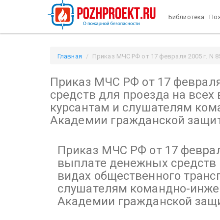
Библиотека
Пож
Главная
Приказ МЧС РФ от 17 февраля 2005 г. N 8
"О выплате денежных средств для проезда на всех
Приказ МЧС РФ от 17 февраля 
защиты МЧС России" / Pozhproekt.ru
средств для проезда на всех
курсантам и слушателям ком
Академии гражданской защи
Приказ МЧС РФ от 17 февраля
выплате денежных средств 
видах общественного транс
слушателям командно-инже
Академии гражданской защ