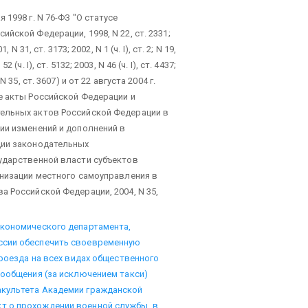
1998 г. N 76-ФЗ "О статусе
йской Федерации, 1998, N 22, ст. 2331;
1, N 31, ст. 3173; 2002, N 1 (ч. I), ст. 2; N 19,
2 (ч. I), ст. 5132; 2003, N 46 (ч. I), ст. 4437;
; N 35, ст. 3607) и от 22 августа 2004 г.
е акты Российской Федерации и
ельных актов Российской Федерации в
ии изменений и дополнений в
ции законодательных
ударственной власти субъектов
анизации местного самоуправления в
 Российской Федерации, 2004, N 35,
экономического департамента,
ссии обеспечить своевременную
проезда на всех видах общественного
сообщения (за исключением такси)
акультета Академии гражданской
т о прохождении военной службы, в