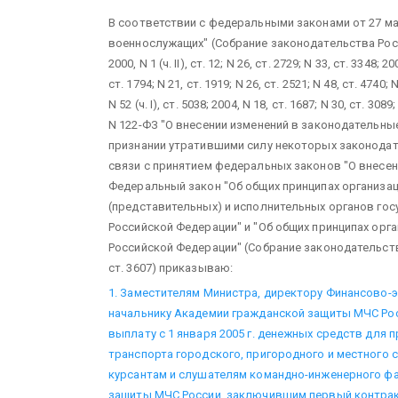
В соответствии с федеральными законами от 27 мая 
военнослужащих" (Собрание законодательства Росси
2000, N 1 (ч. II), ст. 12; N 26, ст. 2729; N 33, ст. 3348; 200
ст. 1794; N 21, ст. 1919; N 26, ст. 2521; N 48, ст. 4740; N 5
N 52 (ч. I), ст. 5038; 2004, N 18, ст. 1687; N 30, ст. 3089
N 122-ФЗ "О внесении изменений в законодательны
признании утратившими силу некоторых законодат
связи с принятием федеральных законов "О внесен
Федеральный закон "Об общих принципах организа
(представительных) и исполнительных органов гос
Российской Федерации" и "Об общих принципах орг
Российской Федерации" (Собрание законодательства
ст. 3607) приказываю:
1. Заместителям Министра, директору Финансово-
начальнику Академии гражданской защиты МЧС Ро
выплату с 1 января 2005 г. денежных средств для 
транспорта городского, пригородного и местного 
курсантам и слушателям командно-инженерного ф
защиты МЧС России, заключившим первый контрак