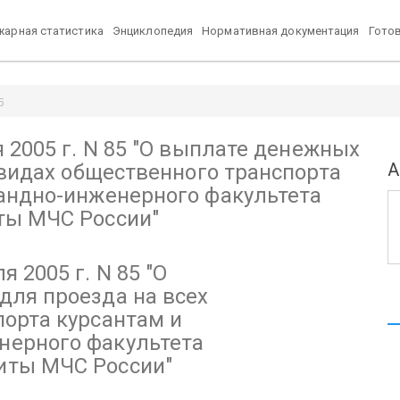
арная статистика
Энциклопедия
Нормативная документация
Гото
5
 видах общественного транспорта курсантам и слушателям командно-
2005 г. N 85
"О выплате денежных
А
 видах общественного транспорта
андно-инженерного факультета
ты МЧС России"
 2005 г. N 85
"О
для проезда на всех
порта курсантам и
нерного факультета
иты МЧС России"