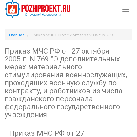
Toggl
naviga
Главная
Приказ МЧС РФ от 27 октября 2005 г. N 769
"О дополнительных мерах материального стимулирования
Приказ МЧС РФ от 27 октября
военнослужащих, проходящих военную службу по контракту,
и работников из числа гражданского персонала
2005 г. N 769
"О дополнительных
федерального государственного учреждения / Pozhproekt.ru
мерах материального
стимулирования военнослужащих,
проходящих военную службу по
контракту, и работников из числа
гражданского персонала
федерального государственного
учреждения
Приказ МЧС РФ от 27