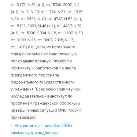
ст. 3173; N 53 (ч. I), ст. 5030; 2002, N 1
(ч. I), ст. 2; N 19, ст. 1794; N 21, ст. 1919;
N 26, ст. 2521; N 48, ст. 4740; N 52 (ч. I),
ст. 5132; 2003, N 46 (ч. I), ст. 4437; N 52
(ч. I), ст. 5038; 2004, N 18, ст. 1687; N 30,
ст. 3089; N 35, ст. 3607; 2005, N 17,
ст. 1483) и в целях материального
стимулирования военнослужащих,
проходящих военную службу по
контракту, и работников из числа
гражданского персонала
федерального государственного
учреждения "Всероссийский научно-
исследовательский институт по
проблемам гражданской обороны и
чрезвычайных ситуаций МЧС России"
приказываю:
1. Установить с 1 декабря 2005 г.
ежемесячную надбавку к