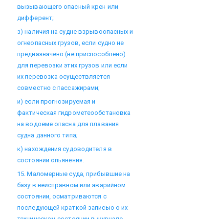
вызывающего опасный крен или
дифферент;
з) наличия на судне взрывоопасных и
огнеопасных грузов, если судно не
предназначено (не приспособлено)
для перевозки этих грузов или если
их перевозка осуществляется
совместно с пассажирами;
и) если прогнозируемая и
фактическая гидрометеообстановка
на водоеме опасна для плавания
судна данного типа;
к) нахождения судоводителя в
состоянии опьянения.
15. Маломерные суда, прибывшие на
базу в неисправном или аварийном
состоянии, осматриваются с
последующей краткой записью о их
техническом состоянии в журнале