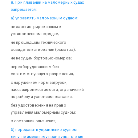
8. При плавании на маломерных судах
запрещается:
а) управлять маломерным судном:
не зарегистрированным в
установленном порядке;
не прошедшим технического
освидетельствования (осмотра);
не несущим бортовых номеров;
переоборудованным без
соответствующего разрешения;
с нарушением норм загрузки,
пассажировместимости, ограничений
по району и условиям плавания;
без удостоверения на право
управления маломерным судном;
в состоянии опьянения;
б) передавать управление судном
лицу, не имеющему права управления