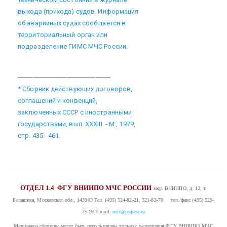
выхода (прихода) судов. Информация
об аварийных судах сообщается в
территориальный орган или
подразделение ГИМС МЧС России.
______________________________
* Сборник действующих договоров,
соглашений и конвенций,
заключенных СССР с иностранными
государствами, вып. XXXIII. - М., 1979,
стр. 435 - 461.
ОТДЕЛ 1.4
ФГУ ВНИИПО МЧС РОССИИ
мкр. ВНИИПО, д. 12, г.
Балашиха, Московская обл., 143903
Тел. (495) 524-82-21, 521-83-70 тел./факс (495) 529-
75-19
E-mail:
nsis@pojtest.ru
Материалы сборника могут быть использованы только с разрешения ФГУ ВНИИПО МЧС