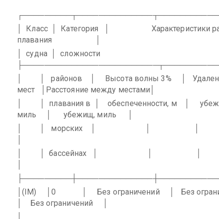
┌─────────┬──────────────┬───────────
│
Класс
│
Категория
│
Характеристики р
плавания
│
│
судна
│
сложности
├─────────────────────────┬──────────
│
│
районов
│
Высота волны 3%
│
Удален
мест
│Расстояние между местами│
│
│
плавания в
│
обеспеченности, м
│
убеж
миль
│
убежищ, миль
│
│
│
морских
│
│
│
│
│
│
бассейнах
│
│
│
│
├─────────┼──────────────┼───────────
│(IМ)
│0
│
Без ограничений
│
Без огран
│
Без ограничений
│
│