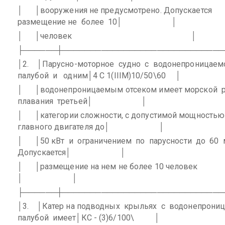
│
│вооружения не предусмотрено. Допускается
размещение не
более
10│
│
│
│человек
│
├──────┼─────────────────────────────
│2.
│Парусно-моторное
судно
с
водонепроницаем
палубой
и
одним│4 C 1(IIIМ)10/50\60
│
│
│водонепроницаемым отсеком имеет морской
плавания
третьей│
│
│
│категории сложности, с допустимой мощностью
главного двигателя до│
│
│
│50 кВт
и
ограничением
по
парусности
до
60
Допускается│
│
│
│размещение на нем не более 10 человек
│
│
├──────┼─────────────────────────────
│3.
│Катер на подводных
крыльях
с
водонепрони
палубой
имеет│КC - (3)6/100\
│