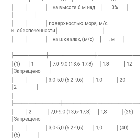
│
│
│
на высоте 6 м над
│
3%
│
│
│
│
│
│поверхностью моря, м/с
и│обеспеченности│
│
│
│
│
│
на шквалах, (м/с)
│
, м
│
│
├─────────┼─────────────┼────────────
│(1)
│1
│7,0-9,0 (13,6-17,8)
│1,8
│12
│Запрещено
│
│
│
│3,0-5,0 (6,2-9,6)
│1,0
│20
│2
│
│
├─────────────┼──────────────────────
│
│2
│7,0-9,0 (13,6-17,8)
│1,8
│(25)
│Запрещено
│
│
│
│3,0-5,0 (6,2-9,6)
│1,0
│(40)
│(5)
│