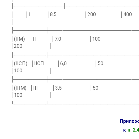
├──────────────┼─────────────────────
│
│I
│8,5
│200
│400
│
├─────────┼──────────────┼───────────
│(IIМ)
│II
│7,0
│100
│200
│
├─────────┼──────────────┼───────────
│(IIСП)
│IIСП
│6,0
│50
│100
│
├─────────┼──────────────┼───────────
│(IIIМ)
│III
│3,5
│50
│100
│
└─────────┴──────────────┴───────────
Прилож
к
п. 2.