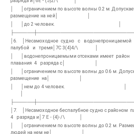
разряда и│6E - (5)2/\
│
│
│ограничением по высоте волны 0.2 м. Допускае
размещение на ней│
│
│
│до 2 человек.
│
├──────┼─────────────────────────────
│6.
│Несамоходное
судно
с
водонепроницаемой
палубой
и
тремя│7C 3(4)4/\
│
│
│водонепроницаемыми отсеками имеет
район
плавания
4
разряда с│
│
│
│ограничением по высоте волны до 0.6 м. Допус
размещение
на│
│
│
│нем до 4 человек.
│
│
├──────┼─────────────────────────────
│7.
│Несамоходное беспалубное судно с районом
п
4
разряда и│7 E - (4)-/\
│
│
│ограничением по высоте волны до 0.2 м. Разм
людей на нем не│
│