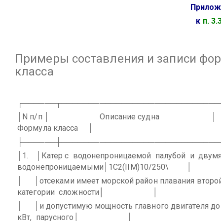
Прилож
к
п. 3.
Примеры составления и записи фо
класса
┌──────┬─────────────────────────────
│N п/п │
Описание судна
│
Формула класса
│
├──────┼─────────────────────────────
│1.
│Катер с
водонепроницаемой
палубой
и
двум
водонепроницаемыми│1C2(IIМ)10/250\
│
│
│отсеками имеет морской район плавания второ
категории
сложности│
│
│
│и допустимую мощность главного двигателя до
кВт,
парусного│
│