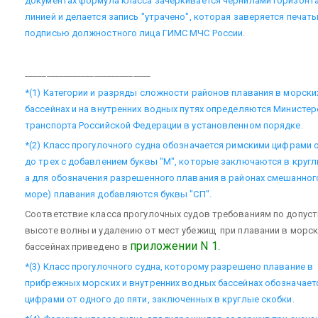
документах формула класса зачеркивается чернилами горизонт
линией и делается запись "утрачено", которая заверяется печать
подписью должностного лица ГИМС МЧС России.
_____________________________
*(1) Категории и разряды сложности районов плавания в морски
бассейнах и на внутренних водных путях определяются Министе
транспорта Российской Федерации в установленном порядке.
*(2) Класс прогулочного судна обозначается римскими цифрами 
до трех с добавлением буквы "М", которые заключаются в кругл
а для обозначения разрешенного плавания в районах смешанного
море) плавания добавляются буквы "СП".
Соответствие класса прогулочных судов требованиям по допус
высоте волны и удалению от мест убежищ при плавании в морск
приложении N 1
бассейнах приведено в
.
*(3) Класс прогулочного судна, которому разрешено плавание в
прибрежных морских и внутренних водных бассейнах обозначает
цифрами от одного до пяти, заключенных в круглые скобки.