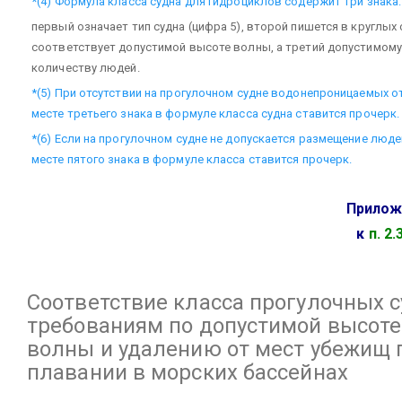
*(4) Формула класса судна для гидроциклов содержит три знака:
первый означает тип судна (цифра 5), второй пишется в круглых 
соответствует допустимой высоте волны, а третий допустимому
количеству людей.
*(5) При отсутствии на прогулочном судне водонепроницаемых о
месте третьего знака в формуле класса судна ставится прочерк.
*(6) Если на прогулочном судне не допускается размещение людей
месте пятого знака в формуле класса ставится прочерк.
Прилож
к
п. 2.
Соответствие класса прогулочных 
требованиям по допустимой высоте
волны и удалению от мест убежищ 
плавании в морских бассейнах