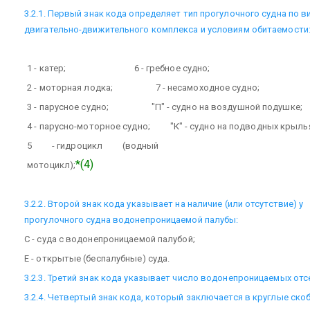
3.2.1. Первый знак кода определяет тип прогулочного судна по в
двигательно-движительного комплекса и условиям обитаемости
1 - катер;
6 - гребное судно;
2 - моторная лодка;
7 - несамоходное судно;
3 - парусное судно;
"П" - судно на воздушной подушке;
4 - парусно-моторное судно;
"К" - судно на подводных крыль
5
- гидроцикл
(водный
*(4)
мотоцикл);
3.2.2. Второй знак кода указывает на наличие (или отсутствие) у
прогулочного судна водонепроницаемой палубы:
С - суда с водонепроницаемой палубой;
Е - открытые (беспалубные) суда.
3.2.3. Третий знак кода указывает число водонепроницаемых от
3.2.4. Четвертый знак кода, который заключается в круглые скоб