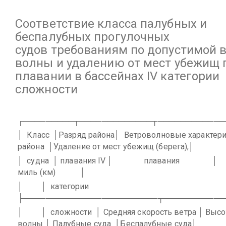
Соответствие класса палубных и
беспалубных прогулочных
судов требованиям по допустимой 
волны и удалению от мест убежищ 
плавании в бассейнах IV категории
сложности
┌─────────┬─────────────┬────────────
│
Класс
│Разряд района│
Ветроволновые характери
района
│Удаление от мест убежищ (берега),│
│
судна
│ плавания IV │
плавания
│
миль (км)
│
│
│
категории
├────────────────────────┬───────────
│
│
сложности
│ Средняя скорость ветра │ Высо
волны │ Палубные суда
│Беспалубные суда│