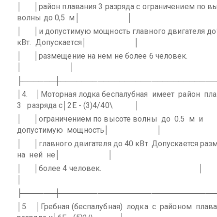
│
│район плавания 3 разряда с ограничением по в
волны до 0,5
м│
│
│
│и допустимую мощность главного двигателя до
кВт.
Допускается│
│
│
│размещение на нем не более 6 человек.
│
│
├──────┼─────────────────────────────
│4.
│Моторная лодка беспалубная
имеет
район
пла
3
разряда с│2E - (3)4/40\
│
│
│ограничением по высоте волны
до
0.5
м
и
допустимую
мощность│
│
│
│главного двигателя до 40 кВт. Допускается ра
на
ней
не│
│
│
│более 4 человек.
│
│
├──────┼─────────────────────────────
│5.
│Гребная (беспалубная)
лодка
с
районом
плав