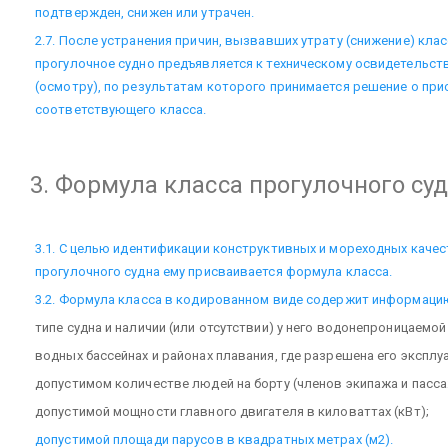
подтвержден, снижен или утрачен.
2.7. После устранения причин, вызвавших утрату (снижение) кла
прогулочное судно предъявляется к техническому освидетельс
(осмотру), по результатам которого принимается решение о при
соответствующего класса.
3. Формула класса прогулочного су
3.1. С целью идентификации конструктивных и мореходных качес
прогулочного судна ему присваивается формула класса.
3.2. Формула класса в кодированном виде содержит информацию
типе судна и наличии (или отсутствии) у него водонепроницаемой
водных бассейнах и районах плавания, где разрешена его эксплу
допустимом количестве людей на борту (членов экипажа и пасс
допустимой мощности главного двигателя в киловаттах (кВт);
допустимой площади парусов в квадратных метрах (м2).