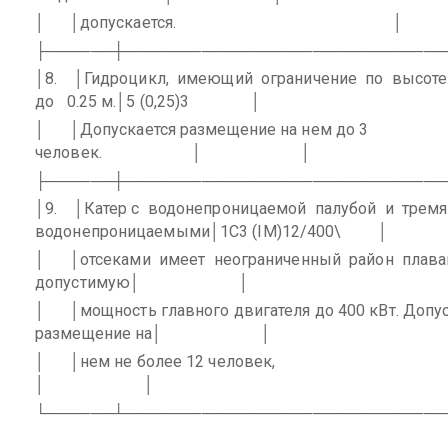
│
│допускается.
│
├──────┼─────────────────────────────
│8.
│Гидроцикл,
имеющий
ограничение
по
высоте
до
0.25 м.│5 (0,25)3
│
│
│Допускается размещение на нем до 3
человек.
│
│
├──────┼─────────────────────────────
│9.
│Катер с
водонепроницаемой
палубой
и
тремя
водонепроницаемыми│1C3 (IМ)12/400\
│
│
│отсеками
имеет
неограниченный
район
плава
допустимую│
│
│
│мощность главного двигателя до 400 кВт. Допу
размещение на│
│
│
│нем не более 12 человек,
│
│
└──────┴─────────────────────────────