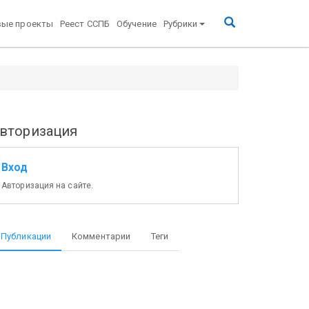
вые проекты
Реест ССПБ
Обучение
Рубрики
ии военнослужащих войск гражданской обороны,
вторизация
Вход
Авторизация на сайте.
Публикации
Комментарии
Теги