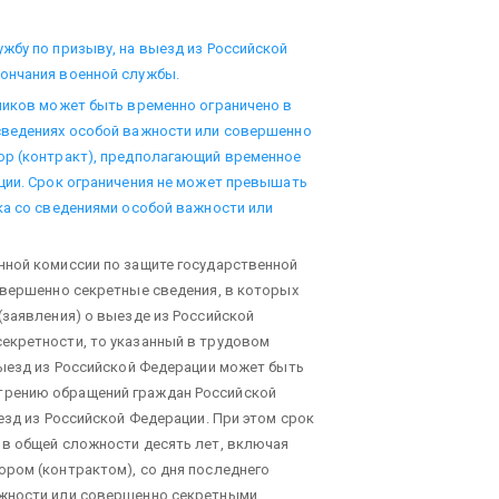
жбу по призыву, на выезд из Российской
ончания военной службы.
ников может быть временно ограничено в
сведениях особой важности или совершенно
ор (контракт), предполагающий временное
ции. Срок ограничения не может превышать
ка со сведениями особой важности или
нной комиссии по защите государственной
овершенно секретные сведения, в которых
(заявления) о выезде из Российской
екретности, то указанный в трудовом
выезд из Российской Федерации может быть
трению обращений граждан Российской
езд из Российской Федерации. При этом срок
 в общей сложности десять лет, включая
ром (контрактом), со дня последнего
ажности или совершенно секретными