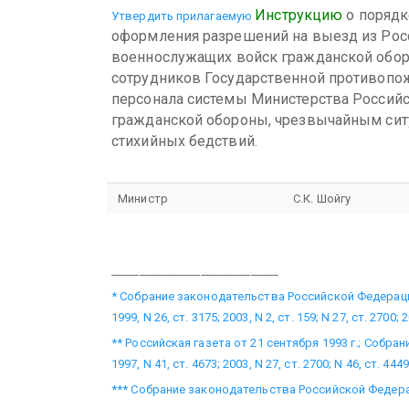
Инструкцию
о порядк
Утвердить прилагаемую
оформления разрешений на выезд из Ро
военнослужащих войск гражданской обор
сотрудников Государственной противопо
персонала системы Министерства Россий
гражданской обороны, чрезвычайным сит
стихийных бедствий.
Министр
С.К. Шойгу
______________________________
* Собрание законодательства Российской Федерации, 1
1999, N 26, ст. 3175; 2003, N 2, ст. 159; N 27, ст. 2700; 
** Российская газета от 21 сентября 1993 г.; Собр
1997, N 41, ст. 4673; 2003, N 27, ст. 2700; N 46, ст. 4449
*** Собрание законодательства Российской Федерации