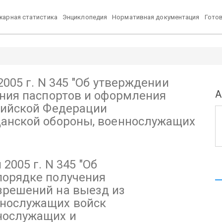
арная статистика
Энциклопедия
Нормативная документация
Гото
5
паспортов и оформления разрешений на выезд из Российской Федерац
005 г. N 345
oekt.ru
"Об утверждении
А
ения паспортов и оформления
сийской Федерации
анской обороны, военнослужащих
2005 г. N 345
"Об
порядке получения
зрешений на выезд из
ннослужащих войск
нослужащих и