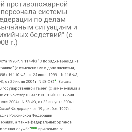
ой противопожарной
 персонала системы
едерации по делам
вычайным ситуациям и
ихийных бедствий"
(с
08 г.)
ста 1996 г. N 114-ФЗ "О порядке выезда из
рацию" (с изменениями и дополнениями,
г. N 110-ФЗ, от 24 июня 1999 г. N 118-ФЗ,
*
ФЗ, от 29 июня 2004 г. N 58-ФЗ)
, Закона
"О государственной тайне" (с изменениями и
от 6 октября 1997 г. N 131-ФЗ, 30 июня
июня 2004 г. N 58-ФЗ, от 22 августа 2004 г.
ской Федерации от 19 декабря 1997 г.
зд из Российской Федерации
ерации, а также федеральных органов
***
 военная служба"
приказываю: