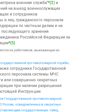
мотрена военная служба"
*(3)
и
ений на выезд военнослужащих
ащих и сотрудников
ы и лиц гражданского персонала
едерации по частным делам и на
 и последующего хранения
ражданина Российской Федерации за
ации
*(5)
.
яются на работников, выезжающих из
.
 Государственной противопожарной службы,
 также сотрудники Государственной
ского персонала системы МЧС
ти или совершенно секретных
ерации при наличии разрешения
стоящей Инструкции.
ков Государственной противопожарной
С России, осведомленных в секретных
оставляющим государственную тайну,