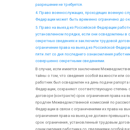
разрешение не требуется.
4. Право военнослужащих, проходящих военную слу
Федерации может быть временно ограничено до ок
5. Право на выезд из Российской Федерации работ
установленном порядке, если они осведомлены в 
секретных сведениях и заключили трудовой догов
ограничение права на выезд из Российской Федера
пяти лет со дня последнего ознакомления работни
совершенно секретными сведениями.
В случае, если имеется заключение Межведомстве
тайны о том, что сведения особой важности или с
работник был осведомлен на день подачи рапорта 
Федерации, сохраняют соответствующую степень с
договоре (контракте) срок ограничения права на 
продлен Межведомственной комиссией по рассмо
Федерации в связи с ограничениями их права на вы
ограничения права на выезд не должен превышать
срок ограничения, установленный трудовым догово
ознакомления работника со сведениями особой в