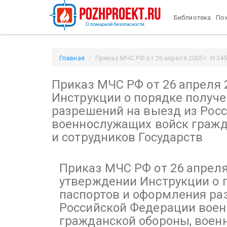
Библиотека
Пож
Главная
Приказ МЧС РФ от 26 апреля 2005 г. N 34
"Об утверждении Инструкции о порядке получения 
Приказ МЧС РФ от 26 апреля 2
военнослужащих и сотрудников Государств / Pozhpr
Инструкции о порядке получ
разрешений на выезд из Рос
военнослужащих войск гражд
и сотрудников Государств
Приказ МЧС РФ от 26 апреля 
утверждении Инструкции о 
паспортов и оформления ра
Российской Федерации вое
гражданской обороны, воен