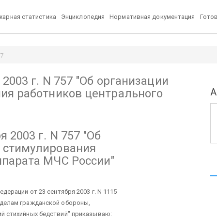
арная статистика
Энциклопедия
Нормативная документация
Гото
57
отников центрального аппарата МЧС России" / Pozhproekt.ru
2003 г. N 757
"Об организации
А
ия работников центрального
 2003 г. N 757
"Об
 стимулирования
ппарата МЧС России"
дерации от 23 сентября 2003 г. N 1115
 делам гражданской обороны,
й стихийных бедствий" приказываю: