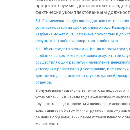
процентов суммы должностных окладов р
фактически укомплектованным должност
5.1. Ежемесячная надбавка за достижение высоких
устанавливаться на срок до одного года. Размер 
надбавка может быть отменена полностью и до ист
результатов работы конкретного работника.
5.2. Объем средств экономии фонда оплаты труда,
надбавки за достижение высоких результатов слу
осуществляющим расчеты и начисление денежного
категориям работников (госслужащие, военнослужа
доводится до начальников (руководителей) депар
отделов.
В случае выявившейся в течение года недостаточ
установленных в начале года ежемесячных надбав
осуществляющего расчеты и начисление денежного
докладывает об этом Министру либо первому зам
решение об уменьшении ранее установленного об
Министерства.