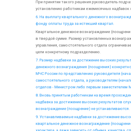
При принятии такого решения руководитель подра
установлению работникам ежемесячных надбавок в
6. На выплату квартального денежного вознагражд
фонду оплаты труда за истекший квартал.
Квартальное денежное вознаграждение (поощрение
в твердой сумме. Размер установленных вознагра
управления, самостоятельного отдела ограничивае
цели конкретному подразделению.
7. Размер надбавки за достижение высоких резуль
денежного вознаграждения (поощрения) конкретно
МЧС России по представлению руководителя (начал
самостоятельного отдела, а руководителям (начал
отделов - Министром либо первым заместителем М
8. Вновь принятым работникам на время прохожде
надбавка за достижение высоких результатов слу
вознаграждение (поощрение) не устанавливаются.
9. Устанавливаемые надбавки за достижение высок
квартальное денежное вознаграждение (поощрение
характера, а даже зависеть от объема, качества, 