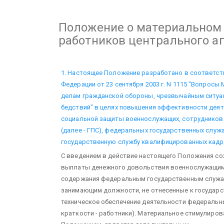
Положение
о материальном
работников центрального а
1. Настоящее Положение разработано в соответст
Федерации от 23 сентября 2003 г. N 1115 "Вопросы
делам гражданской обороны, чрезвычайным ситуац
бедствий" в целях повышения эффективности деят
социальной защиты военнослужащих, сотрудников
(далее - ГПС), федеральных государственных служа
государственную службу квалифицированных кадр
С введением в действие настоящего Положения со
выплаты денежного довольствия военнослужащи
содержания федеральным государственным служ
занимающим должности, не отнесенные к государ
техническое обеспечение деятельности федеральн
краткости - работники). Материальное стимулиро