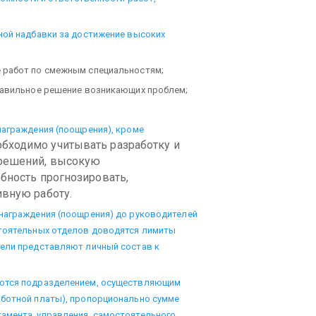
ной надбавки за достижение высоких
 работ по смежным специальностям;
правильное решение возникающих проблем;
награждения (поощрения), кроме
еобходимо учитывать разработку и
 решений, высокую
бность прогнозировать,
вную работу.
знаграждения (поощрения) до руководителей
стоятельных отделов доводятся лимиты
тели представляют личный состав к
аются подразделением, осуществляющим
аботной платы), пропорционально сумме
амента, управления, самостоятельного