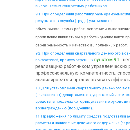
выполняемых конкретным работником.
9.1. При определении работнику размера ежемесяч
результатов службы (труда) учитываются:
объем выполняемых работ, освоение и выполнение
проявление инициативы в работе и умение найти 
своевременность и качество выполненных работ.
9.2. При определении квартального денежного воз
пунктом 9.1.
, н
показателей, предусмотренных
реализацию работником управленческих
профессиональную компетентность, спосо
анализировать и организовывать эффекти
10. Для установления квартального денежного во
(начальников) департаментов, управлений и само
средств, в пределах которых указанные руководи
вознаграждению (поощрению).
11. Предложения по лимиту средств подготавлив
расчеты и начисление денежного содержания (зар
должностных окладов на списочный состав департ