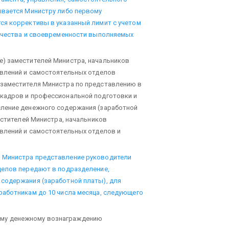
ывается Министру либо первому
ся коррективы в указанный лимит с учетом
качества и своевременности выполняемых
) заместителей Министра, начальников
авлений и самостоятельных отделов
 заместителя Министра по представлению в
кадров и профессиональной подготовки и
сление денежного содержания (заработной
естителей Министра, начальников
авлений и самостоятельных отделов и
 Министра представление руководители
делов передают в подразделение,
содержания (заработной платы), для
работникам до 10 числа месяца, следующего
ому денежному вознаграждению