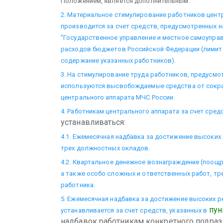
Положением, является дополнительным.
2. Материальное стимулирование работников цент
производится за счет средств, предусмотренных н
"Государственное управление и местное самоупра
расходов бюджетов Российской Федерации (лимит
содержание указанных работников).
3. На стимулирование труда работников, предусм
используются высвобождаемые средства от сокр
центрального аппарата МЧС России.
4. Работникам центрального аппарата за счет сред
устанавливаться:
4.1. Ежемесячная надбавка за достижение высоких
трех должностных окладов.
4.2. Квартальное денежное вознаграждение (поощ
а также особо сложных и ответственных работ, т
работника.
5. Ежемесячная надбавка за достижение высоких р
пун
устанавливается за счет средств, указанных в
надбавок работникам конкретного подра