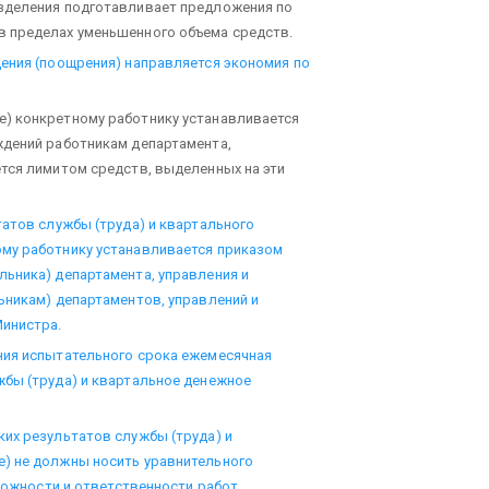
зделения подготавливает предложения по
 пределах уменьшенного объема средств.
ения (поощрения) направляется экономия по
) конкретному работнику устанавливается
ждений работникам департамента,
тся лимитом средств, выделенных на эти
татов службы (труда) и квартального
му работнику устанавливается приказом
ьника) департамента, управления и
ьникам) департаментов, управлений и
инистра.
ния испытательного срока ежемесячная
жбы (труда) и квартальное денежное
их результатов службы (труда) и
) не должны носить уравнительного
сложности и ответственности работ,