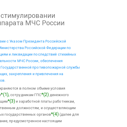
 стимулировании
ппарата МЧС России
вии с Указом Президента Российской
 Министерства Российской Федерации по
иям и ликвидации последствий стихийных
ельности МЧС России, обеспечения
 Государственной противопожарной службы
щих, закрепления и привлечения на
ов.
храняются в полном объеме условия
*(1),
*(2)
м
сотрудникам ГПС
денежного
*(3)
ащим
и заработной платы работникам,
ственным должностям, и осуществляющим
*(4)
ых государственных органов
(далее для
вание, предусмотренное настоящим