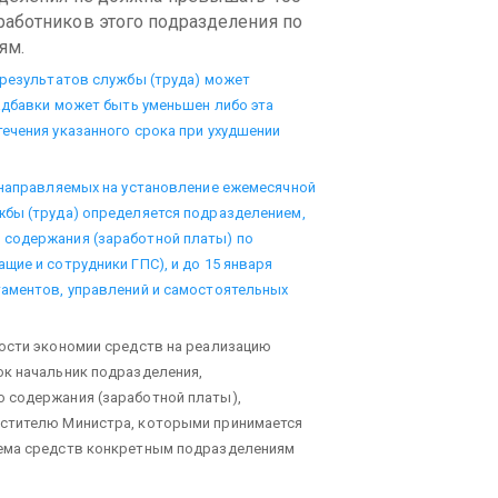
аботников этого подразделения по
ям.
 результатов службы (труда) может
надбавки может быть уменьшен либо эта
ечения указанного срока при ухудшении
 направляемых на установление ежемесячной
жбы (труда) определяется подразделением,
 содержания (заработной платы) по
щие и сотрудники ГПС), и до 15 января
таментов, управлений и самостоятельных
ности экономии средств на реализацию
ок начальник подразделения,
 содержания (заработной платы),
естителю Министра, которыми принимается
ъема средств конкретным подразделениям