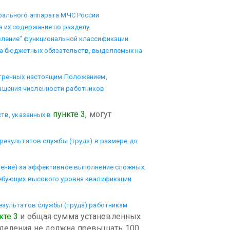
рального аппарата МЧС России
а их содержание по разделу
вление" функциональной классификации
а бюджетных обязательств, выделяемых на
отренных настоящим Положением,
ащения численности работников
пункте 3
, могут
ств, указанных в
 результатов службы (труда) в размере до
рение) за эффективное выполнение сложных,
ребующих высокого уровня квалификации
езультатов службы (труда) работникам
кте 3
и общая сумма установленных
зделения не должна превышать 100