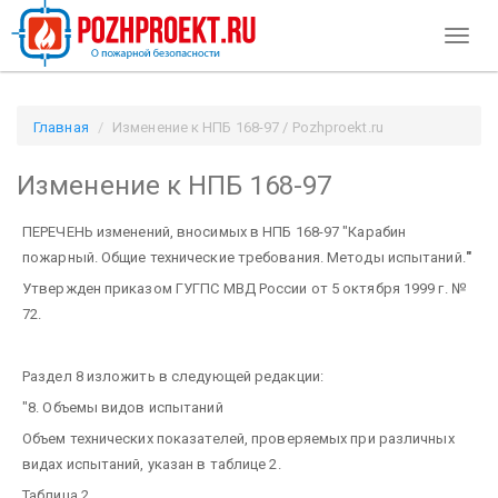
Toggl
naviga
Главная
Изменение к НПБ 168-97 / Pozhproekt.ru
Изменение к НПБ 168-97
ПЕРЕЧЕНЬ
изменений, вносимых в НПБ 168-97 "Карабин
пожарный. Общие технические требования. Методы испытаний.
"
Утвержден приказом ГУГПС МВД России от 5 октября 1999 г. №
72.
Раздел 8 изложить в следующей редакции:
"8. Объемы видов испытаний
Объем технических показателей, проверяемых при различных
видах испытаний, указан в таблице 2.
Таблица 2