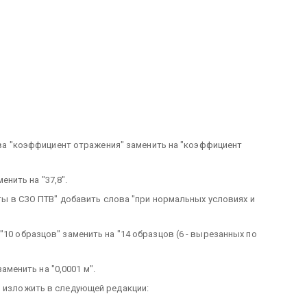
це 2 слова "коэффициент отражения" заменить на "коэффициент
менить на "37,8".
оты в СЗО ПТВ" добавить слова "при нормальных условиях и
лова "10 образцов" заменить на "14 образцов (6 - вырезанных по
заменить на "0,0001 м".
" изложить в следующей редакции: