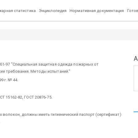
арная статистика
Энциклопедия
Нормативная документация
Гото
А
161-97 "Специальная защитная одежда пожарных от
ие требования. Методы испытаний."
 г. № 44.
Т 15162-82, ГОСТ 20876-75.
х волокон, должны иметь гигиенический паспорт (сертификат)
.