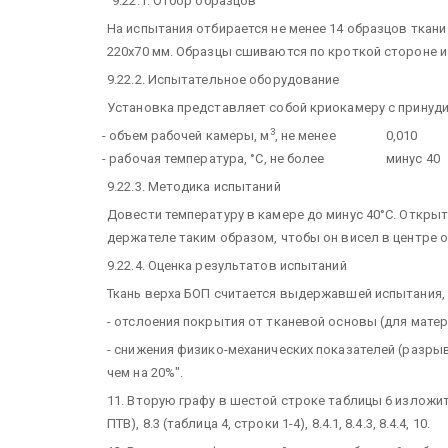
"9.22.1. Отбор образцов
На испытания отбирается не менее 14 образцов ткани 
220х70 мм. Образцы сшиваются по кроткой стороне и
9.22.2. Испытательное оборудование
Установка представляет собой криокамеру с принуди
3
- объем рабочей камеры, м
, не менее
0,010
- рабочая температура, °С, не более
минус 40
9.22.3. Методика испытаний
Довести температуру в камере до минус 40°С. Открыт
держателе таким образом, чтобы он висел в центре о
9.22.4. Оценка результатов испытаний
Ткань верха БОП считается выдержавшей испытания, 
- отслоения покрытия от тканевой основы (для мат
- снижения физико-механических показателей (разрывн
чем на 20%".
11. Вторую графу в шестой строке таблицы 6 изложить
ПТВ), 8.3 (таблица 4, строки 1-4), 8.4.1, 8.4.3, 8.4.4, 10.