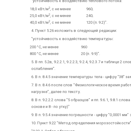
"устойчивость к воздействию теплового потока:
2
18,0 кВт/м
, с не менее
960;
2
25,0 кВт/м
, с не менее
240;
2
40,0 кВт/м
, с не менее
120 (п. 9.2)".
4. Пункт 5.26 изложить в следующей редакции:
"устойчивость к воздействию температуры:
200 °С, не менее
960
800 °С, не менее
20 (п. 9.9)".
5. В пп. 5.2в, 9.2.2.1, 9.2.2.3, 9.2.4, 9.2.3.7 и табли
ослабления".
6. В п. 8.4.5 значение температуры тела - цифру "38" за
7. В п. 8.4.6 после слов "Физиологическое время раб
нагрузке", далее по тексту.
8. В п. 9.2.2.2 слова "5 образцов" и пп. 9.6.1, 9.8.1 с
основе и 8 - по утку)"
9. В п. 9.5.4 значение погрешности - цифру "0,0001 мм" 
10. Пункт 9.22 "Метод определения морозостойкости