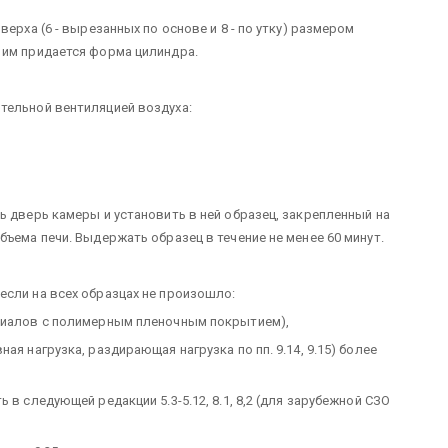
верха (6 - вырезанных по основе и 8 - по утку) размером
 им придается форма цилиндра.
тельной вентиляцией воздуха:
ь дверь камеры и установить в ней образец, закрепленный на
бъема печи. Выдержать образец в течение не менее 60 минут.
если на всех образцах не произошло:
ериалов с полимерным пленочным покрытием),
ая нагрузка, раздирающая нагрузка по пп. 9.14, 9.15) более
 в следующей редакции 5.3-5.12, 8.1, 8,2 (для зарубежной СЗО