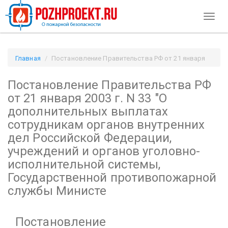
Toggl
naviga
Главная
Постановление Правительства РФ от 21 января
2003 г. N 33
Постановление Правительства РФ
"О дополнительных выплатах сотрудникам органов
внутренних дел Российской Федерации, учреждений и
от 21 января 2003 г. N 33
"О
органов уголовно-исполнительной системы,
дополнительных выплатах
Государственной противопожарной службы Министе /
сотрудникам органов внутренних
Pozhproekt.ru
дел Российской Федерации,
учреждений и органов уголовно-
исполнительной системы,
Государственной противопожарной
службы Министе
Постановление