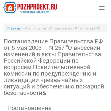
Toggl
naviga
Главная
Постановление Правительства РФ от 6 мая 2003 г.
N 257
Постановление Правительства РФ
"О внесении изменений в акты Правительства Российской
Федерации по вопросам Правительственной комиссии по
от 6 мая 2003 г. N 257
"О внесении
предупреждению и ликвидации чрезвычайных ситуаций и
изменений в акты Правительства
обеспечению пожарной безопасности& / Pozhproekt.ru
Российской Федерации по
вопросам Правительственной
комиссии по предупреждению и
ликвидации чрезвычайных
ситуаций и обеспечению пожарной
безопасности&
Постановление