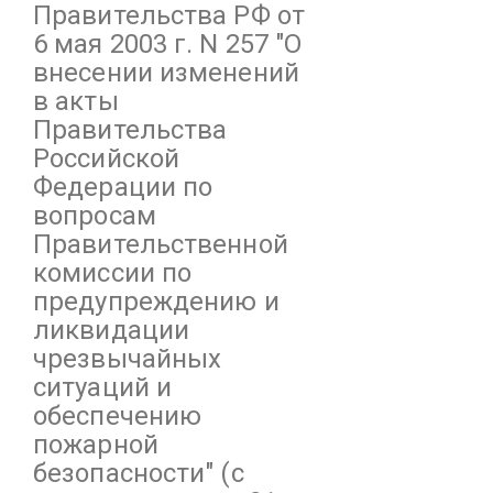
Правительства РФ от
6 мая 2003 г. N 257
"О
внесении изменений
в акты
Правительства
Российской
Федерации по
вопросам
Правительственной
комиссии по
предупреждению и
ликвидации
чрезвычайных
ситуаций и
обеспечению
пожарной
безопасности"
(с