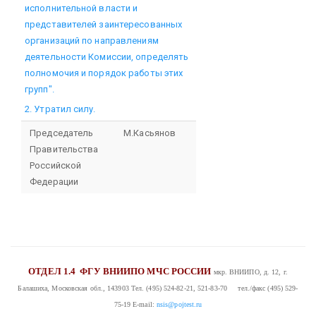
исполнительной власти и
представителей заинтересованных
организаций по направлениям
деятельности Комиссии, определять
полномочия и порядок работы этих
групп".
2. Утратил силу.
Председатель
М.Касьянов
Правительства
Российской
Федерации
ОТДЕЛ 1.4
ФГУ ВНИИПО МЧС РОССИИ
мкр. ВНИИПО, д. 12, г.
Балашиха, Московская обл., 143903
Тел. (495) 524-82-21, 521-83-70 тел./факс (495) 529-
75-19
E-mail:
nsis@pojtest.ru