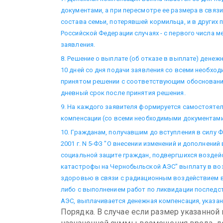
документами, а при пересмотре ее размера в связи
состава семьи, потерявшей кормильца, и в други
Российской Федерации случаях - с первого числа м
заявления.
8. Решение о выплате (об отказе в выплате) денеж
10 дней со дня подачи заявления со всеми необхо
принятом решении с соответствующим обоснование
дневный срок после принятия решения.
9. На каждого заявителя формируется самостояте
компенсации (со всеми необходимыми документами
10. Гражданам, получавшим до вступления в силу 
2001 г. N 5-ФЗ "О внесении изменений и дополнений
социальной защите граждан, подвергшихся воздей
катастрофы на Чернобыльской АЭС" выплату в во
здоровью в связи с радиационным воздействием
либо с выполнением работ по ликвидации послед
АЭС, выплачивается денежная компенсация, указа
Порядка. В случае если размер указанной