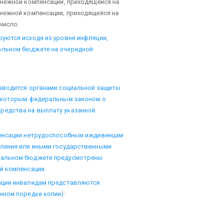
енежной компенсации, приходящейся на
нежной компенсации, приходящейся на
число.
уются исходя из уровня инфляции,
альном бюджете на очередной
зводится органами социальной защиты
, которым федеральным законом о
едства на выплату указанной
пенсации нетрудоспособным иждивенцам
еления или иными государственными
ральном бюджете предусмотрены
й компенсации.
ации инвалидам представляются
нном порядке копии):