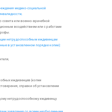
реждения медико-социальной
инвалидности;
 совета или военно-врачебной
ационным воздействием или с работами
трофы.
ации нетрудоспособным иждивенцам
ные в установленном порядке копии):
ителя;
обных иждивенцев (копии
стоверения, справки об установлении
дому нетрудоспособному иждивенцу
одачи заявления со всеми необходимыми