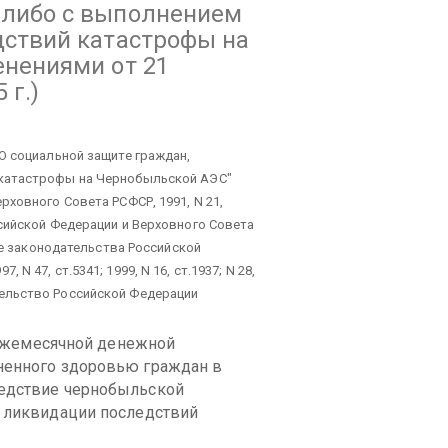
 либо с выполнением
дствий катастрофы на
енениями от 21
 г.)
О социальной защите граждан,
катастрофы на Чернобыльской АЭС"
ховного Совета РСФСР, 1991, N 21,
сийской Федерации и Верховного Совета
ние законодательства Российской
7, N 47, ст.5341; 1999, N 16, ст.1937; N 28,
авительство Российской Федерации
жемесячной денежной
ненного здоровью граждан в
едствие чернобыльской
о ликвидации последствий