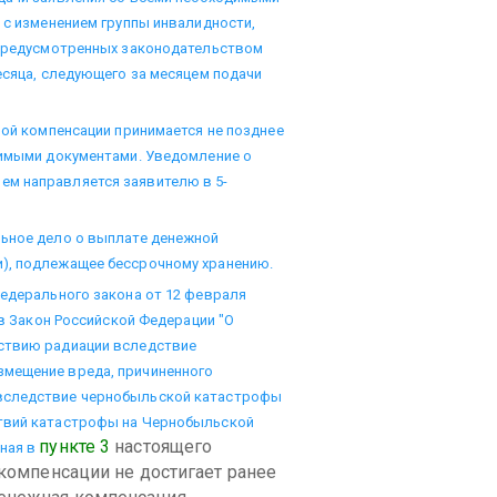
 с изменением группы инвалидности,
х предусмотренных законодательством
есяца, следующего за месяцем подачи
ной компенсации принимается не позднее
димыми документами. Уведомление о
м направляется заявителю в 5-
льное дело о выплате денежной
), подлежащее бессрочному хранению.
Федерального закона от 12 февраля
 в Закон Российской Федерации "О
ствию радиации вследствие
змещение вреда, причиненного
 вследствие чернобыльской катастрофы
ствий катастрофы на Чернобыльской
пункте 3
настоящего
нная в
 компенсации не достигает ранее