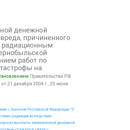
ной денежной
вреда, причиненного
с радиационным
чернобыльской
нием работ по
тастрофы на
тановлением
Правительства РФ
от 21 декабря 2004 г., 20 июня
вии с Законом Российской Федерации "О
ствию радиации вследствие
вопросы выплаты ежемесячной денежной
доровью граждан в связи с