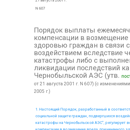
21 августа 2001 г.
N 607
Порядок
выплаты ежемесяч
компенсации в возмещение 
здоровью граждан в связи 
воздействием вследствие 
катастрофы либо с выполне
ликвидации последствий ка
Чернобыльской АЭС
(утв.
пос
от 21 августа 2001 г. N 607)
(с изменениями 
2005 г.)
1. Настоящий Порядок, разработанный в соответст
социальной защите граждан, подвергшихся воздей
катастрофы на Чернобыльской АЭС", регулирует 
компенсации в возмещение вреда, причиненного з