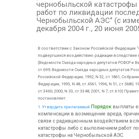
чернобыльской катастрофы
работ по ликвидации после
Чернобыльской АЭС"
(с изм
декабря 2004 г., 20 июня 2005
В соответствии с Законом Российской Федерации "
подвергшихся воздействию радиации вследствие 
(Ведомости Съезда народных депутатов РСФСР и Вер
ст.699; Ведомости Съезда народных депутатов Рос
Российской Федерации, 1992, N 32, ст.1861; Собра
Федерации, 1995, N 48, ст.4561; 1996, N 51, ст.5680; 199
ст.3460; 2000, N 33, ст.3348; 2001, N 7, ст.610) Пр
постановляет:
Порядок
выплаты е
1. Утвердить прилагаемый
компенсации в возмещение вреда, причи
связи с радиационным воздействием всл
катастрофы либо с выполнением работ п
катастрофы на Чернобыльской АЭС.