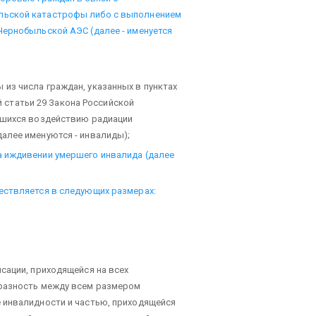
льской катастрофы либо с выполнением
Чернобыльской АЭС (далее - именуется
из числа граждан, указанных в пунктах
ой статьи 29 Закона Российской
гшихся воздействию радиации
алее именуются - инвалиды);
 иждивении умершего инвалида (далее
ествляется в следующих размерах:
сации, приходящейся на всех
 разность между всем размером
 инвалидности и частью, приходящейся