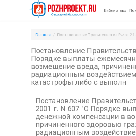
Библиотека
Пож
Главная
Постановление Правительства РФ от 21 ав
"О Порядке выплаты ежемесячной денежной компен
Постановление Правительства 
чернобыльской катастрофы либо с выполн / Pozhpro
Порядке выплаты ежемесячн
возмещение вреда, причиненн
радиационным воздействием
катастрофы либо с выполн
Постановление Правительств
2001 г. N 607
"О Порядке вы
денежной компенсации в во
причиненного здоровью гра
радиационным воздействие