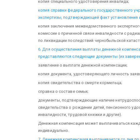
копия специального удостоверения инвалида;
копия справки федерального государственного уч
экспертизы, подтверждающей факт установления 
копия заключения межведомственного экспертного
комиссии о причинной связи инвалидности с ради
по ликвидации последствий чернобыльской катас
6. Для осуществления выплаты денежной компенс
представляются следующие документы (их заверен
заявление о выплате денежной компенсации;
копия документа, удостоверяющего личность заяв
копия свидетельства о смерти кормильца;
справка о составе семьи;
документы, подтверждающие наличие нетрудоспос
свидетельства о рождении детей, пенсионного удо
инвалидности, трудовой книжки и другие).
Денежная компенсация может выплачиваться каж
индивидуально.
7. Денежная компенсация выплачивается со дня п