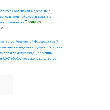
азвития Российской Федерации с
исполнительной власти давать в
Порядка
,
 по применению
м.
ительства Российской Федерации от 7
 возмещение вреда инвалидам вследствие
идов и других граждан, погибших
ой АЭС" (Собрание законодательства