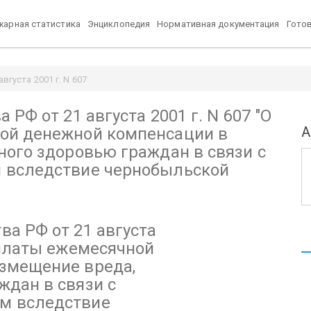
арная статистика
Энциклопедия
Нормативная документация
Гото
густа 2001 г. N 607
сации в возмещение вреда, причиненного здоровью граждан в связи
РФ от 21 августа 2001 г. N 607
ekt.ru
"О
А
ой денежной компенсации в
ого здоровью граждан в связи с
 вследствие чернобыльской
а РФ от 21 августа
платы ежемесячной
змещение вреда,
ждан в связи с
м вследствие