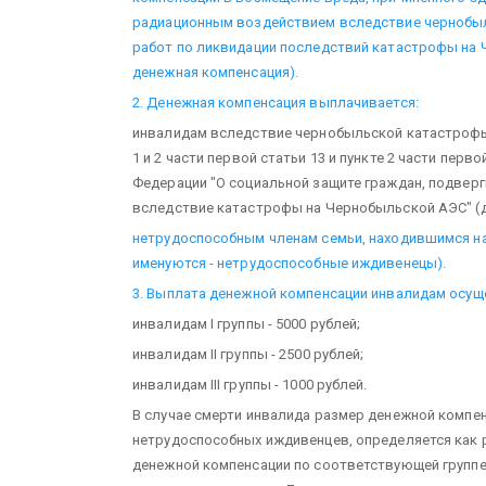
радиационным воздействием вследствие чернобы
работ по ликвидации последствий катастрофы на 
денежная компенсация).
2. Денежная компенсация выплачивается:
инвалидам вследствие чернобыльской катастрофы 
1 и 2 части первой статьи 13 и пункте 2 части перв
Федерации "О социальной защите граждан, подвер
вследствие катастрофы на Чернобыльской АЭС" (д
нетрудоспособным членам семьи, находившимся на
именуются - нетрудоспособные иждивенецы).
3. Выплата денежной компенсации инвалидам осущ
инвалидам I группы - 5000 рублей;
инвалидам II группы - 2500 рублей;
инвалидам III группы - 1000 рублей.
В случае смерти инвалида размер денежной компен
нетрудоспособных иждивенцев, определяется как
денежной компенсации по соответствующей группе