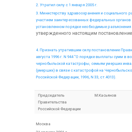
2. Утратил силу с 1 января 2005 г.
3. Министерству здравоохранения и социального р
участием заинтересованных федеральных органов 
установленном порядке необходимые разъяснения
утвержденного настоящим постановление
4. Признать утратившим силу постановление Прав
августа 1996 г. N 944 "О порядке выплаты сумм в
чернобыльской катастрофы, семьям умерших инвал
(умерших) в связи с катастрофой на Чернобыльск
Российской Федерации, 1996, N 33, ст.4013).
Председатель
М.Касьянов
Правительства
Российской Федерации
Москва