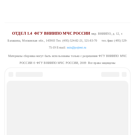
ОТДЕЛ 1.4
ФГУ ВНИИПО МЧС РОССИИ
мкр. ВНИИПО, д. 12, г.
Балашиха, Московская обл., 143903
Тел. (495) 524-82-21, 521-83-70 тел./факс (495) 529-
75-19
E-mail:
nsis@pojtest.ru
Материалы сборника могут быть использованы только с разрешения ФГУ ВНИИПО МЧС
РОССИИ
© ФГУ ВНИИПО МЧС РОССИИ, 2009 Все права защищены
Комментарии (
)
НАПИСАТЬ КОММЕНТАРИЙ
Авторизация
Вход
Авторизация на сайте.