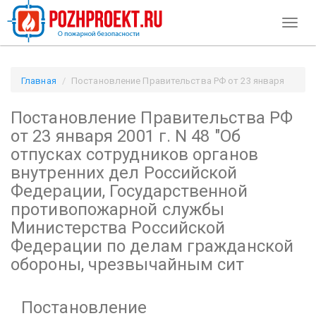
Toggl
naviga
Главная
Постановление Правительства РФ от 23 января
2001 г. N 48
Постановление Правительства РФ
"Об отпусках сотрудников органов внутренних дел
Российской Федерации, Государственной противопожарной
от 23 января 2001 г. N 48
"Об
службы Министерства Российской Федерации по делам
отпусках сотрудников органов
гражданской обороны, чрезвычайным сит / Pozhproekt.ru
внутренних дел Российской
Федерации, Государственной
противопожарной службы
Министерства Российской
Федерации по делам гражданской
обороны, чрезвычайным сит
Постановление