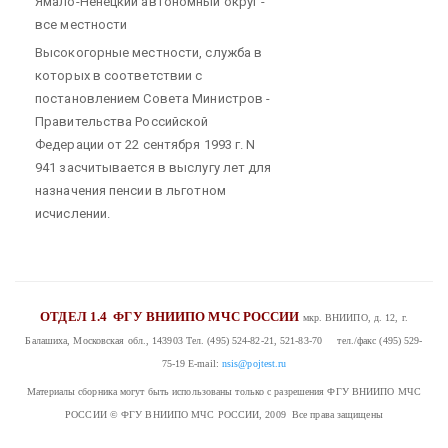
Ямало-Ненецкий автономный округ -
все местности
Высокогорные местности, служба в
которых в соответствии с
постановлением Совета Министров -
Правительства Российской
Федерации от 22 сентября 1993 г. N
941 засчитывается в выслугу лет для
назначения пенсии в льготном
исчислении.
ОТДЕЛ 1.4
ФГУ ВНИИПО МЧС РОССИИ
мкр. ВНИИПО, д. 12, г.
Балашиха, Московская обл., 143903
Тел. (495) 524-82-21, 521-83-70 тел./факс (495) 529-
75-19
E-mail:
nsis@pojtest.ru
Материалы сборника могут быть использованы только с разрешения ФГУ ВНИИПО МЧС
РОССИИ
© ФГУ ВНИИПО МЧС РОССИИ, 2009 Все права защищены