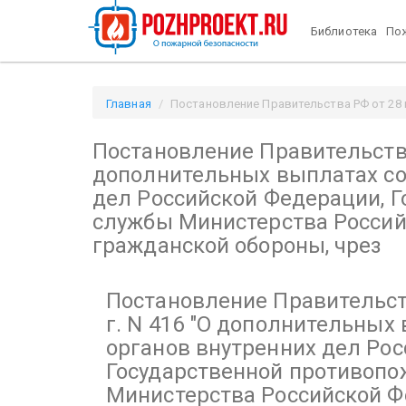
Библиотека
Пож
Главная
Постановление Правительства РФ от 28 м
"О дополнительных выплатах сотрудникам органов
Постановление Правительства 
по делам гражданской обороны, чрез / Pozhproekt.r
дополнительных выплатах со
дел Российской Федерации, 
службы Министерства Россий
гражданской обороны, чрез
Постановление Правительств
г. N 416
"О дополнительных 
органов внутренних дел Ро
Государственной противоп
Министерства Российской Ф