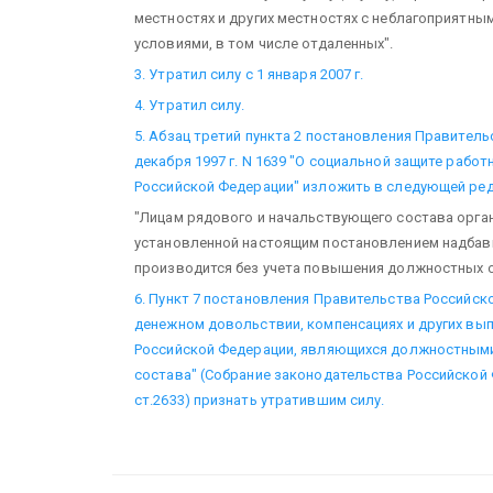
местностях и других местностях с неблагоприятны
условиями, в том числе отдаленных".
3. Утратил силу с 1 января 2007 г.
4. Утратил силу.
5. Абзац третий пункта 2 постановления Правитель
декабря 1997 г. N 1639 "О социальной защите раб
Российской Федерации" изложить в следующей ред
"Лицам рядового и начальствующего состава орга
установленной настоящим постановлением надба
производится без учета повышения должностных 
6. Пункт 7 постановления Правительства Российской
денежном довольствии, компенсациях и других вы
Российской Федерации, являющихся должностным
состава" (Собрание законодательства Российской Фед
ст.2633) признать утратившим силу.