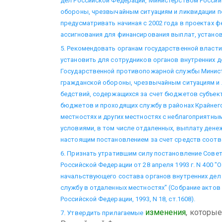
дел Российской Федерации, Министерством Россий
обороны, чрезвычайным ситуациям и ликвидации п
предусматривать начиная с 2002 года в проектах
ассигнования для финансирования выплат, устано
5. Рекомендовать органам государственной власт
установить для сотрудников органов внутренних д
Государственной противопожарной службы Минист
гражданской обороны, чрезвычайным ситуациям и 
бедствий, содержащихся за счет бюджетов субъек
бюджетов и проходящих службу в районах Крайнего
местностях и других местностях с неблагоприятны
условиями, в том числе отдаленных, выплату дене
настоящим постановлением за счет средств соот
6. Признать утратившим силу постановление Сове
Российской Федерации от 28 апреля 1993 г. N 400 "
начальствующего состава органов внутренних дел
службу в отдаленных местностях" (Собрание актов
Российской Федерации, 1993, N 18, ст.1608).
изменения
, которы
7. Утвердить прилагаемые