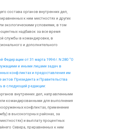
его состава органов внутренних дел,
риравненных к ним местностях и других
ли экологическими условиями, в том
роцентных надбавок за все время
ой службы в командировке, в
сионального и дополнительного
 Федерации от 31 марта 1994 г. N 280 "О
лужащими и иными лицами задач в
нных конфликтах и предоставления им
е актов Президента и Правительства
ть в следующей редакции:
органов внутренних дел, направленными
п или командированными для выполнения
 вооруженных конфликтах, применение
жбу) в высокогорных районах, за
 местностях) и выплату процентных
айнего Севера, приравненных к ним