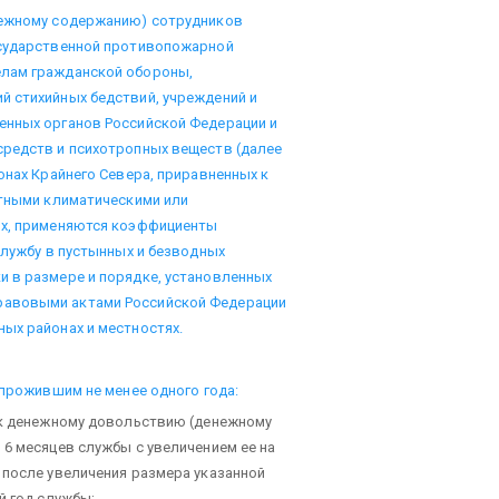
нежному содержанию) сотрудников
осударственной противопожарной
елам гражданской обороны,
й стихийных бедствий, учреждений и
енных органов Российской Федерации и
средств и психотропных веществ (далее
онах Крайнего Севера, приравненных к
ятными климатическими или
ых, применяются коэффициенты
службу в пустынных и безводных
и в размере и порядке, установленных
равовыми актами Российской Федерации
ых районах и местностях.
 прожившим не менее одного года:
у к денежному довольствию (денежному
 6 месяцев службы с увеличением ее на
 после увеличения размера указанной
й год службы;