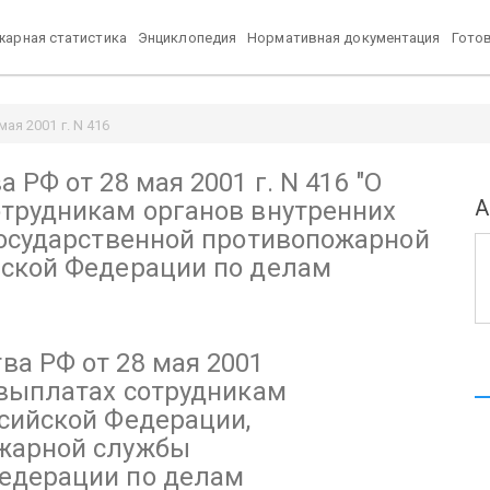
арная статистика
Энциклопедия
Нормативная документация
Гото
ая 2001 г. N 416
 внутренних дел Российской Федерации, Государственной противопож
РФ от 28 мая 2001 г. N 416
u
"О
А
трудникам органов внутренних
Государственной противопожарной
ской Федерации по делам
а РФ от 28 мая 2001
выплатах сотрудникам
ссийской Федерации,
ожарной службы
едерации по делам