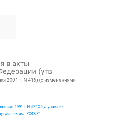
я в акты
 Федерации
(утв.
я 2001 г. N 416)
(с изменениями
нваря 1991 г. N 57 "Об улучшении
утренних дел РСФСР":