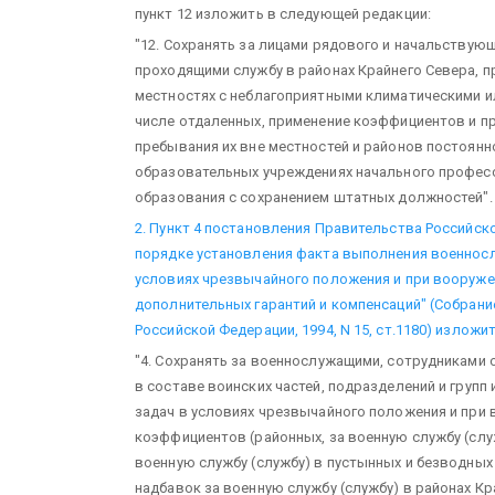
пункт 12 изложить в следующей редакции:
"12. Сохранять за лицами рядового и начальствующ
проходящими службу в районах Крайнего Севера, п
местностях с неблагоприятными климатическими и
числе отдаленных, применение коэффициентов и п
пребывания их вне местностей и районов постоянн
образовательных учреждениях начального профес
образования с сохранением штатных должностей".
2. Пункт 4 постановления Правительства Российской
порядке установления факта выполнения военнос
условиях чрезвычайного положения и при вооруже
дополнительных гарантий и компенсаций" (Собрани
Российской Федерации, 1994, N 15, ст.1180) изложи
"4. Сохранять за военнослужащими, сотрудниками 
в составе воинских частей, подразделений и груп
задач в условиях чрезвычайного положения и при
коэффициентов (районных, за военную службу (слу
военную службу (службу) в пустынных и безводных
надбавок за военную службу (службу) в районах Кр