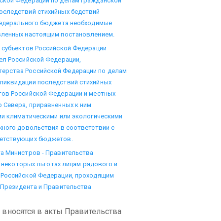
ской Федерации по делам гражданской
оследствий стихийных бедствий
 федерального бюджета необходимые
вленных настоящим постановлением.
и субъектов Российской Федерации
ел Российской Федерации,
ерства Российской Федерации по делам
ликвидации последствий стихийных
тов Российской Федерации и местных
 Севера, приравненных к ним
ми климатическими или экологическими
жного довольствия в соответствии с
ветствующих бюджетов.
та Министров - Правительства
О некоторых льготах лицам рядового и
 Российской Федерации, проходящим
 Президента и Правительства
е вносятся в акты Правительства