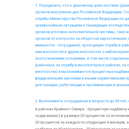
1. Определить, что к денежному довольствию (де
органов внутренних дел Российской Федерации, Г
службы Министерства Российской Федерации по д
чрезвычайным ситуациям и ликвидации последстви
органов уголовно-исполнительной системы, тамож
органов по контролю за оборотом наркотических 
именуются - сотрудники), проходящих службу в рай
ним местностях и других местностях с неблагопри
экологическими условиями, в том числе отдаленн
(районные, за службу в высокогорных районах, за 
местностях) и выплачиваются процентные надбавк
федеральными законами и иными нормативными п
для граждан, работающих и проживающих в указанн
2. Выплачивать сотрудникам в возрасте до 30 лет,
в районах Крайнего Севера - процентную надбавк
содержанию) в размере 20 процентов по истечении
20 процентов за каждые последующие 6 месяцев, а
надбавки до 60 процентов - 20 процентов за кажды