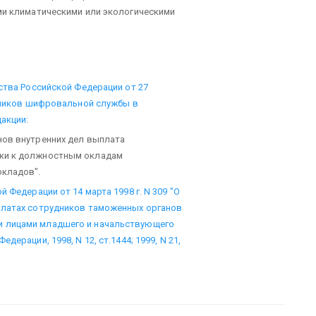
ми климатическими или экологическими
ства Российской Федерации от 27
отников шифровальной службы в
акции:
нов внутренних дел выплата
вки к должностным окладам
окладов".
 Федерации от 14 марта 1998 г. N 309 "О
платах сотрудников таможенных органов
и лицами младшего и начальствующего
ерации, 1998, N 12, ст.1444; 1999, N 21,