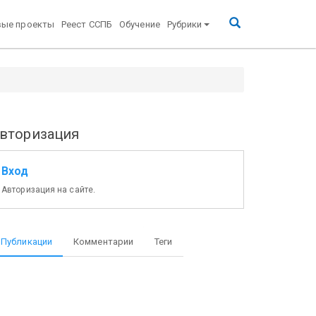
вые проекты
Реест ССПБ
Обучение
Рубрики
арной службы Министерства Российской Федерации
вторизация
Вход
Авторизация на сайте.
Публикации
Комментарии
Теги