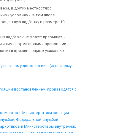
вера, и других местностях с
кими условиями, в том числе
процентную надбавку в размере 10
ных надбавок не может превышать
 и иными нормативными правовыми
ающих и проживающих в указанных
к денежному довольствию (денежному
стоящим постановлением, производятся с
совместно с Министерством юстиции
службой, Федеральной службой
наркотиков и Министерством внутренних