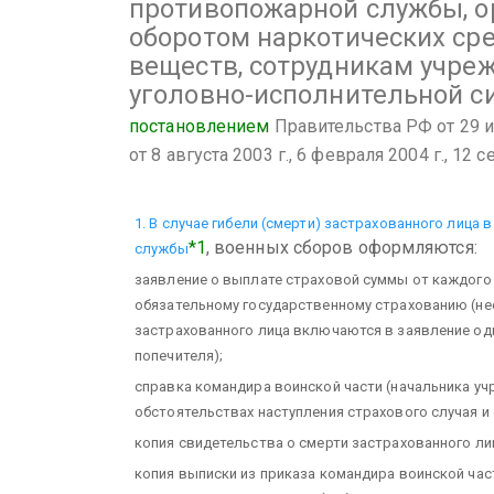
противопожарной службы, о
оборотом наркотических ср
веществ, сотрудникам учре
уголовно-исполнительной с
постановлением
Правительства РФ от 29 ию
от 8 августа 2003 г., 6 февраля 2004 г., 12 с
1. В случае гибели (смерти) застрахованного лица
*1
, военных сборов оформляются:
службы
заявление о выплате страховой суммы от каждог
обязательному государственному страхованию (н
застрахованного лица включаются в заявление одн
попечителя);
справка командира воинской части (начальника уч
обстоятельствах наступления страхового случая и
копия свидетельства о смерти застрахованного ли
копия выписки из приказа командира воинской час