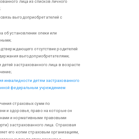
ованного лица из списков личного
;
связь выгодоприобретателей с
ва об установлении опеки или
чными;
 подтверждающего отсутствие родителей
содержания выгодоприобретателями;
 детей застрахованного лица в возрасте
чение;
ия инвалидности детям застрахованного
данной федеральным учреждением
учения страховых сумм по
ни и здоровья, право на которые он
онами и нормативными правовыми
ерти) застрахованного лица. Страховая
ляет его копии страховым организациям,