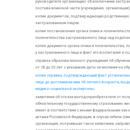
руководителя организации) об исключении застрах
состава воинской части (учреждения, организации)
копии документов, подтверждающих родственную 
застрахованным лицом;
копия постановления органа опеки и попечительст
попечительства застрахованного лица над подопе
копия документа органа опеки и попечительства,
у застрахованного лица и факт его воспитания и 
справка образовательного учреждения об обучении
от 18 до 23 лет с указанием даты зачисления на обу
копия справки, подтверждающей факт установлен
лица до достижения ими 18-летнего возраста, вы
медико-социальной экспертизы;
заявление об отказе выгодоприобретателя от пол
обязательному государственному страхованию жиз
имеет в соответствии с иными федеральными зак
актами Российской Федерации, в случае гибели (см
организация, получившая такое заявление, направ