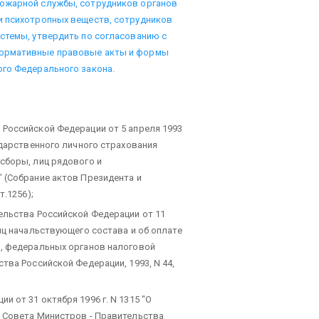
пожарной службы, сотрудников органов
и психотропных веществ, сотрудников
стемы, утвердить по согласованию с
нормативные правовые акты и формы
ого Федерального закона.
Российской Федерации от 5 апреля 1993
ударственного личного страхования
сборы, лиц рядового и
 (Собрание актов Президента и
т.1256);
ельства Российской Федерации от 11
иц начальствующего состава и об оплате
й, федеральных органов налоговой
тва Российской Федерации, 1993, N 44,
 от 31 октября 1996 г. N 1315 "О
е Совета Министров - Правительства