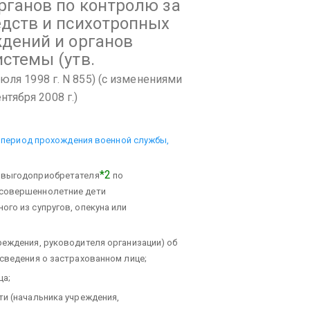
рганов по контролю за
едств и психотропных
ждений и органов
истемы
(утв.
ля 1998 г. N 855)
(с изменениями
ентября 2008 г.)
 в период прохождения военной службы,
*2
о выгодоприобретателя
по
есовершеннолетние дети
ого из супругов, опекуна или
реждения, руководителя организации) об
 сведения о застрахованном лице;
ца;
ти (начальника учреждения,