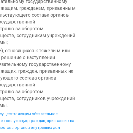
зательному государственному
ужащим, гражданам, призванным
альствующего состава органов
осударственной
нтролю за оборотом
еществ, сотрудникам учреждений
емы;
й), относящихся к тяжелым или
я решение о наступлении
бязательному государственному
жащих, граждан, призванных на
вующего состава органов
осударственной
нтролю за оборотом
еществ, сотрудников учреждений
емы.
 осуществляющим обязательное
оеннослужащих, граждан, призванных на
состава органов внутренних дел