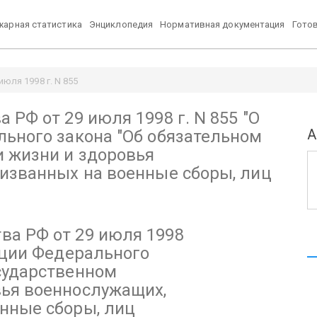
арная статистика
Энциклопедия
Нормативная документация
Гото
юля 1998 г. N 855
обязательном государственном страховании жизни и здоровья военнос
 РФ от 29 июля 1998 г. N 855
"О
А
ьного закона "Об обязательном
и жизни и здоровья
изванных на военные сборы, лиц
ва РФ от 29 июля 1998
ации Федерального
сударственном
вья военнослужащих,
енные сборы, лиц