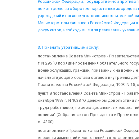
Российской Федерации, Государственной противо
по контролю за оборотом наркотических средств 
учреждений и органов уголовно-исполнительной си
Министерством финансов Российской Федерации 
документов, необходимые для реализации указанн
3. Признать утратившими силу:
постановление Совета Министров - Правительства 
г. N 295 "О порядке проведения обязательного гос
военнослужащих, граждан, призванных на военные 
начальствующего состава органов внутренних дел"
Правительства Российской Федерации, 1993, N 15, с
пункт 8 постановления Совета Министров - Правит
октября 1993 г. N 1038 "О денежном довольствии л
труда работников, не имеющих специальных звани
полиции" (Собрание актов Президента и Правительс
ст.4200);
постановление Правительства Российской Федерации
внесении изменений и дополнений в постановлени