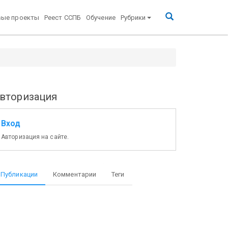
вые проекты
Реест ССПБ
Обучение
Рубрики
лужащих, граждан, призванных на военные сборы,
вторизация
Вход
Авторизация на сайте.
Публикации
Комментарии
Теги