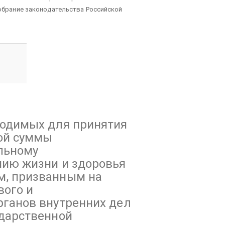
(Собрание законодательства Российской
ходимых для принятия
ой суммы
льному
нию жизни и здоровья
м, призванным на
вого и
рганов внутренних дел
ударственной