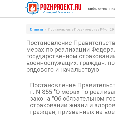
Библиотека
Пож
Главная
Постановление Правительства РФ от 29 и
"О мерах по реализации Федерального закона "Об 
Постановление Правительства
лиц рядового и начальствую / Pozhproekt.ru
мерах по реализации Федерал
государственном страховани
военнослужащих, граждан, пр
рядового и начальствую
Постановление Правительст
г. N 855
"О мерах по реализ
закона "Об обязательном го
страховании жизни и здоро
граждан, призванных на во