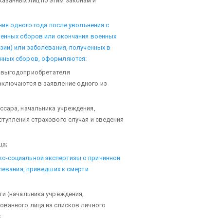
азанных лиц по этим законам и
ния одного года после увольнения с
оенных сборов или окончания военных
зии) или заболевания, полученных в
енных сборов, оформляются:
о выгодоприобретателя
включаются в заявление одного из
ссара, начальника учреждения,
ступления страхового случая и сведения
ца;
о-социальной экспертизы о причинной
олевания, приведших к смерти
ти (начальника учреждения,
ованного лица из списков личного
;