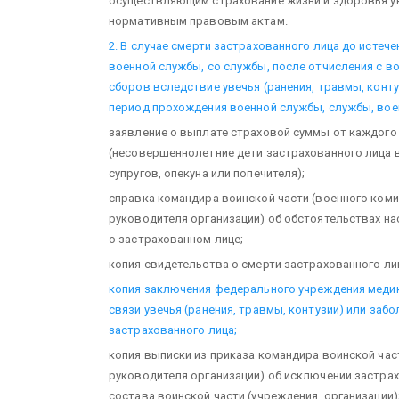
осуществляющим страхование жизни и здоровья ук
нормативным правовым актам.
2. В случае смерти застрахованного лица до истече
военной службы, со службы, после отчисления с в
сборов вследствие увечья (ранения, травмы, конту
период прохождения военной службы, службы, во
заявление о выплате страховой суммы от каждог
(несовершеннолетние дети застрахованного лица 
супругов, опекуна или попечителя);
справка командира воинской части (военного коми
руководителя организации) об обстоятельствах на
о застрахованном лице;
копия свидетельства о смерти застрахованного ли
копия заключения федерального учреждения медик
связи увечья (ранения, травмы, контузии) или заб
застрахованного лица;
копия выписки из приказа командира воинской час
руководителя организации) об исключении застрах
состава воинской части (учреждения, организации)