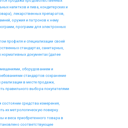
кается продажа продовольственных
ных напитков и пива, кондитерских и
овара), лекарственных препаратов,
амней, оружия и патронов к нему
нограмм, программ для электронных
том профиля и специализации своей
рственных стандартах, санитарных,
х нормативных документах (далее
омещениями, оборудованием и
ребованиями стандартов сохранение
и реализации в месте продажи,
сть правильного выбора покупателями
м состоянии средства измерения,
ть их метрологическую поверку.
ы и веса приобретенного товара в
установлено соответствующее