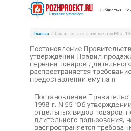
Библиотека
Пож
Главная
Постановление Правительства РФ от 19 я
"Об утверждении Правил продажи отдельных видов 
Постановление Правительства 
безвозмездном предоставлении ему на п / Pozhproek
утверждении Правил продажи
перечня товаров длительного
распространяется требовани
предоставлении ему на п
Постановление Правительст
1998 г. N 55
"Об утверждени
отдельных видов товаров, п
длительного пользования, н
распространяется требовани