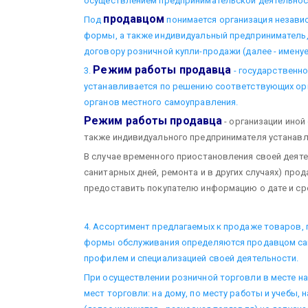
осуществлением предпринимательской деятельнос
продавцом
Под
понимается организация незави
формы, а также индивидуальный предприниматель
договору розничной купли-продажи (далее - именуе
Режим работы продавца
3.
- государственно
устанавливается по решению соответствующих ор
органов местного самоуправления.
Режим работы продавца
- организации иной
также индивидуального предпринимателя устанавл
В случае временного приостановления своей деят
санитарных дней, ремонта и в других случаях) про
предоставить покупателю информацию о дате и ср
4. Ассортимент предлагаемых к продаже товаров, 
формы обслуживания определяются продавцом сам
профилем и специализацией своей деятельности.
При осуществлении розничной торговли в месте н
мест торговли: на дому, по месту работы и учебы, н