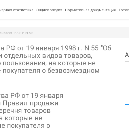
арная статистика
Энциклопедия
Нормативная документация
Гото
нваря 1998 г. N 55
товаров, перечня товаров длительного пользования, на которые не р
РФ от 19 января 1998 г. N 55
t.ru
"Об
А
 отдельных видов товаров,
 пользования, на которые не
е покупателя о безвозмездном
ва РФ от 19 января
и Правил продажи
еречня товаров
а которые не
е покупателя о