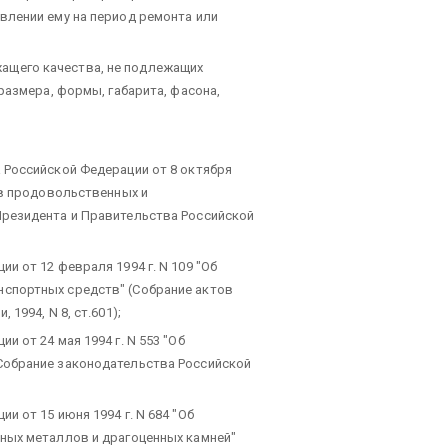
влении ему на период ремонта или
щего качества, не подлежащих
размера, формы, габарита, фасона,
 Российской Федерации от 8 октября
ов продовольственных и
резидента и Правительства Российской
 от 12 февраля 1994 г. N 109 "Об
спортных средств" (Собрание актов
1994, N 8, ст.601);
 от 24 мая 1994 г. N 553 "Об
Собрание законодательства Российской
 от 15 июня 1994 г. N 684 "Об
ных металлов и драгоценных камней"