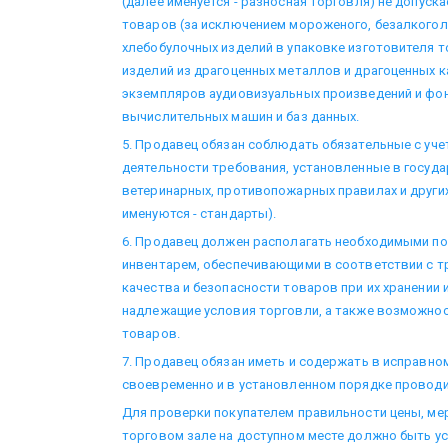
(далее именуется - разносная торговля) не допус
товаров (за исключением мороженого, безалкоголь
хлебобулочных изделий в упаковке изготовителя т
изделий из драгоценных металлов и драгоценных к
экземпляров аудиовизуальных произведений и фо
вычислительных машин и баз данных.
5. Продавец обязан соблюдать обязательные с уче
деятельности требования, установленные в госуда
ветеринарных, противопожарных правилах и други
именуются - стандарты).
6. Продавец должен располагать необходимыми п
инвентарем, обеспечивающими в соответствии с т
качества и безопасности товаров при их хранении 
надлежащие условия торговли, а также возможно
товаров.
7. Продавец обязан иметь и содержать в исправно
своевременно и в установленном порядке проводи
Для проверки покупателем правильности цены, мер
торговом зале на доступном месте должно быть 