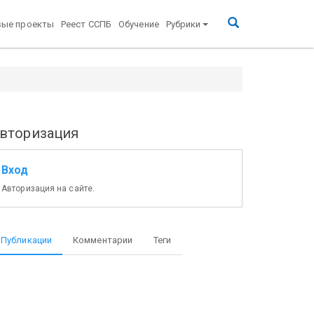
вые проекты
Реест ССПБ
Обучение
Рубрики
аспространяется требование покупателя о
вторизация
Вход
Авторизация на сайте.
Публикации
Комментарии
Теги