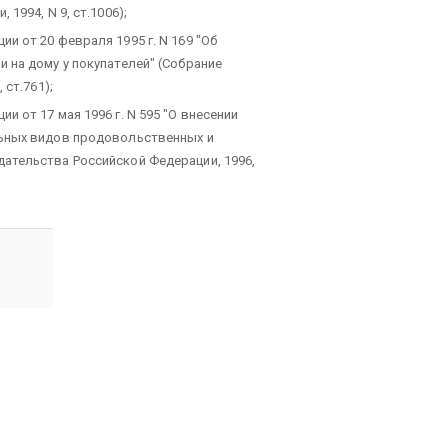
1994, N 9, ст.1006);
 от 20 февраля 1995 г. N 169 "Об
 на дому у покупателей" (Собрание
 ст.761);
 от 17 мая 1996 г. N 595 "О внесении
льных видов продовольственных и
ательства Российской Федерации, 1996,