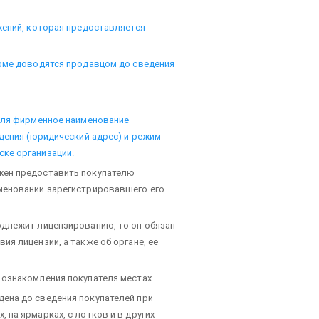
жений, которая предоставляется
орме доводятся продавцом до сведения
теля фирменное наименование
ждения (юридический адрес) и режим
ке организации.
жен предоставить покупателю
меновании зарегистрировавшего его
одлежит лицензированию, то он обязан
я лицензии, а также об органе, ее
 ознакомления покупателя местах.
ена до сведения покупателей при
на ярмарках, с лотков и в других