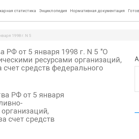
арная статистика
Энциклопедия
Нормативная документация
Гото
варя 1998 г. N 5
организаций, финансируемых в 1998 году за счет средств федерального
РФ от 5 января 1998 г. N 5
"О
А
ическими ресурсами организаций,
а счет средств федерального
ва РФ от 5 января
ливно-
 организаций,
за счет средств