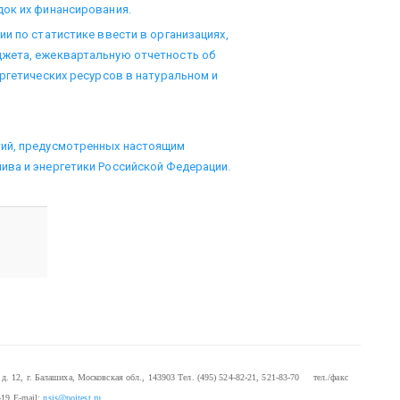
док их финансирования.
и по статистике ввести в организациях,
джета, ежеквартальную отчетность об
ргетических ресурсов в натуральном и
тий, предусмотренных настоящим
ива и энергетики Российской Федерации.
. 12, г. Балашиха, Московская обл., 143903
Тел. (495) 524-82-21, 521-83-70 тел./факс
-19
E-mail:
nsis@pojtest.ru