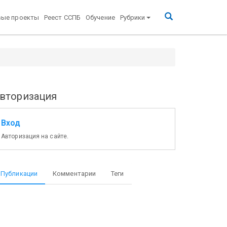
вые проекты
Реест ССПБ
Обучение
Рубрики
 бюджета" / Pozhproekt.ru
вторизация
Вход
Авторизация на сайте.
Публикации
Комментарии
Теги