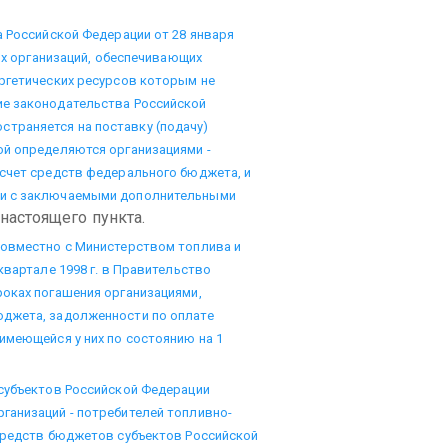
а Российской Федерации от 28 января
ких организаций, обеспечивающих
ргетических ресурсов которым не
ие законодательства Российской
пространяется на поставку (подачу)
ой определяются организациями -
 счет средств федерального бюджета, и
ии с заключаемыми дополнительными
настоящего пункта.
совместно с Министерством топлива и
квартале 1998 г. в Правительство
роках погашения организациями,
юджета, задолженности по оплате
имеющейся у них по состоянию на 1
 субъектов Российской Федерации
ганизаций - потребителей топливно-
 средств бюджетов субъектов Российской