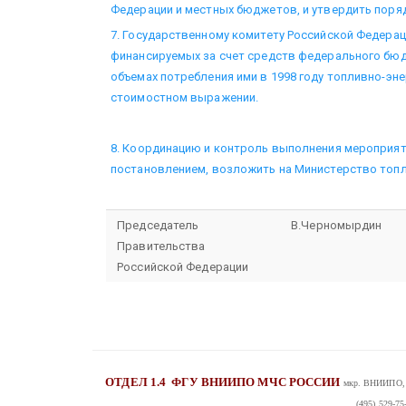
Федерации и местных бюджетов, и утвердить поря
7. Государственному комитету Российской Федераци
финансируемых за счет средств федерального бю
объемах потребления ими в 1998 году топливно-эне
стоимостном выражении.
8. Координацию и контроль выполнения мероприя
постановлением, возложить на Министерство топл
Председатель
В.Черномырдин
Правительства
Российской Федерации
ОТДЕЛ 1.4
ФГУ ВНИИПО МЧС РОССИИ
мкр. ВНИИПО, д
(495) 529-75