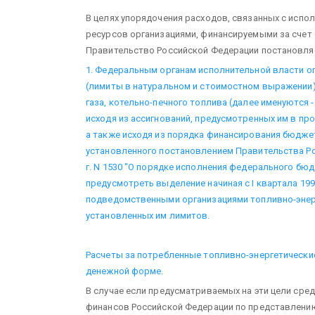
В целях упорядочения расходов, связанных с испо
ресурсов организациями, финансируемыми за счет
Правительство Российской Федерации постановля
1. Федеральным органам исполнительной власти 
(лимиты в натуральном и стоимостном выражении) 
газа, котельно-печного топлива (далее именуются 
исходя из ассигнований, предусмотренных им в пр
а также исходя из порядка финансирования бюджетн
установленного постановлением Правительства Ро
г. N 1530 "О порядке исполнения федерального бюдже
предусмотреть выделение начиная с I квартала 1998
подведомственными организациями топливно-энер
установленных им лимитов.
Расчеты за потребленные топливно-энергетически
денежной форме.
В случае если предусматриваемых на эти цели сре
финансов Российской Федерации по представлени