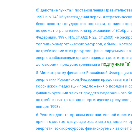
б) действие пункта 1 постановления Правительств
1997 г. N 74 "Об утверждении перечня стратегичес
безопасность государства, поставки топливно-эне
подлежат ограничению или прекращению" (Собран
Федерации, 1997, N 5, ст.682; N 22, ст.2603) не рас
топливно-энергетических ресурсов, объемы котор
потребителями этих ресурсов, финансируемыми за
энергоснабжающими организациями в соответств
подпункте "а"
договорами, предусмотренными в
5. Министерству финансов Российской Федерации 
энергетики Российской Федерации представить в I 
Российской Федерации предложения о порядке и с
финансируемыми за счет средств федерального б
потребленных топливно-энергетических ресурсов, 
января 1998 г.
6. Рекомендовать органам исполнительной власти
принять соответствующие решения в отношении ор
энергетических ресурсов, финансируемых за счет