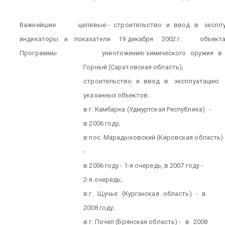
Важнейшие
целевые -
строительство
и
ввод
в
экспл
индикаторы
и
показатели
19 декабря
2002 г.
объекта
Программы
уничтожению химического
оружия
в
Горный (Саратовская область);
строительство
и
ввод
в
эксплуатацию
указанных объектов:
в г. Камбарка (Удмуртская Республика)
-
в 2006 году;
в пос. Марадыковский (Кировская область)
-
в 2006 году - 1-я очередь, в 2007 году -
2-я очередь;
в г.
Щучье
(Курганская
область)
-
в
2008 году;
в г. Почеп (Брянская область) -
в
2008