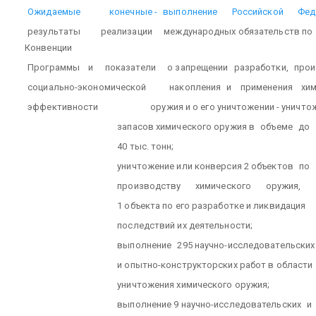
Ожидаемые
конечные -
выполнение
Российской
Фед
результаты
реализации
международных обязательств по
Конвенции
Программы
и
показатели
о запрещении
разработки,
прои
социально-экономической
накопления
и
применения
хи
эффективности
оружия и о его уничтожении - уничто
запасов химического оружия в
объеме
до
40 тыс. тонн;
уничтожение или конверсия 2 объектов
по
производству
химического
оружия,
1 объекта по его разработке и ликвидация
последствий их деятельности;
выполнение
295 научно-исследовательских
и опытно-конструкторских работ в области
уничтожения химического оружия;
выполнение 9 научно-исследовательских
и