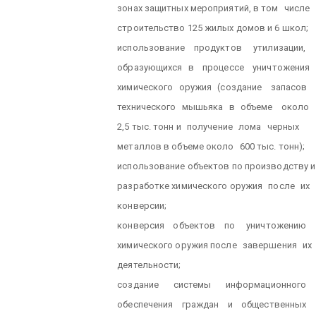
зонах защитных мероприятий, в том
числе
строительство 125 жилых домов и 6 школ;
использование
продуктов
утилизации,
образующихся
в
процессе
уничтожения
химического
оружия
(создание
запасов
технического
мышьяка
в
объеме
около
2,5 тыс. тонн и
получение
лома
черных
металлов в объеме около
600 тыс. тонн);
использование объектов по производству и
разработке химического оружия
после
их
конверсии;
конверсия
объектов
по
уничтожению
химического оружия после
завершения
их
деятельности;
создание
системы
информационного
обеспечения
граждан
и
общественных