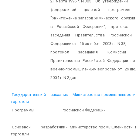
21 марта 1996 г. N 305
"Об
утверждении
федеральной
целевой
программы
"Уничтожение запасов химического
оружия
в
Российской
Федерации",
протокол
заседания
Правительства
Российской
Федерации от
16 октября
2003 г.
N 38,
протокол
заседания
Комиссии
Правительства
Российской
Федерации
по
военно-промышленным вопросам от
29 ию
2004 г. N 2дсп
Государственный
заказчик -
Министерство промышленности
торговли
Программы
Российской Федерации
Основной
разработчик -
Министерство промышленности
торговли