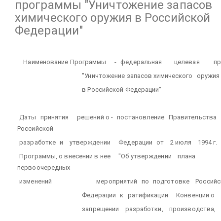
программы "Уничтожение запасов
химического оружия в Российской
Федерации"
Наименование Программы
-
федеральная
целевая
п
"Уничтожение запасов химического
оружия
в Российской Федерации"
Даты
принятия
решений о -
постановление
Правительства
Российской
разработке
и
утверждении
Федерации
от
2 июля
1994 г.
Программы, о внесении в нее
"Об утверждении
плана
первоочередных
изменений
мероприятий
по
подготовке
Российс
Федерации
к
ратификации
Конвенции о
запрещении
разработки,
производства,