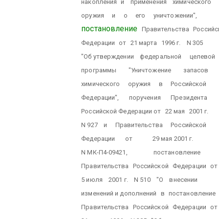
накопления
и
применения
химического
оружия
и
о
его
уничтожении",
постановление
Правительства
Российс
Федерации
от
21 марта
1996 г.
N 305
"Об утверждении
федеральной
целевой
программы
"Уничтожение
запасов
химического
оружия
в
Российской
Федерации",
поручения
Президента
Российской Федерации от
22 мая
2001 г.
N 927
и
Правительства
Российской
Федерации
от
29 мая 2001 г.
N МК-П4-09421,
постановление
Правительства
Российской
Федерации
от
5 июля
2001 г.
N 510
"О
внесении
изменений и дополнений
в
постановление
Правительства
Российской
Федерации
от