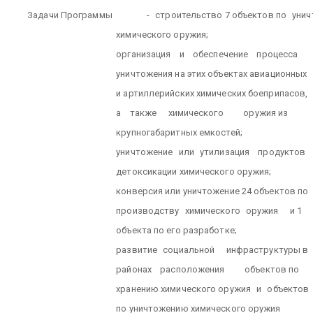
Задачи Программы
-
строительство 7 объектов по
уни
химического оружия;
организация
и
обеспечение
процесса
уничтожения на этих объектах авиационных
и артиллерийских химических боеприпасов,
а
также
химического
оружия из
крупногабаритных емкостей;
уничтожение
или
утилизация
продуктов
детоксикации химического оружия;
конверсия или уничтожение 24 объектов по
производству
химического
оружия
и 1
объекта по его разработке;
развитие
социальной
инфраструктуры в
районах
расположения
объектов по
хранению химического оружия
и
объектов
по уничтожению химического оружия