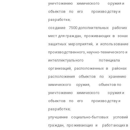
уничтожению
химического
оружия и
объектов
по
его
производству и
разработке;
создание
7500 дополнительных
рабочих
мест для граждан,
проживающих
в
зонах
защитных
мероприятий,
и
использование
производственного, научно-технического и
интеллектуального
потенциала
организаций,
расположенных
в
районах
расположения
объектов
по
хранению
химического
оружия,
объектов по
уничтожению
химического
оружия и
объектов
по
его
производству и
разработке;
улучшение
социально-бытовых
условий
граждан,
проживающих
и
работающих в