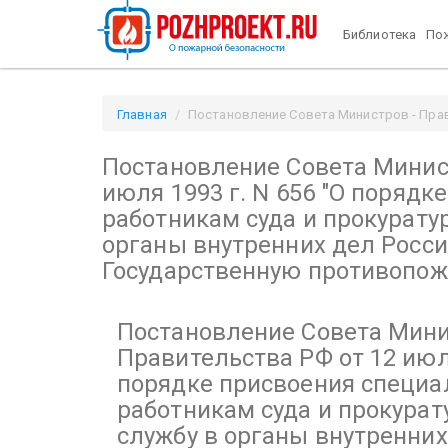
Библиотека
Пож
Главная
Постановление Совета Министров - Прави
"О порядке присвоения специальных званий работни
Постановление Совета Минист
противопожарную / Pozhproekt.ru
июля 1993 г. N 656
"О порядке
работникам суда и прокурату
органы внутренних дел Росс
Государственную противопо
Постановление Совета Мини
Правительства РФ от 12 июля
порядке присвоения специа
работникам суда и прокурат
службу в органы внутренних