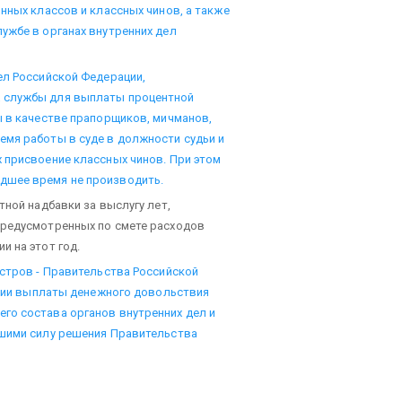
нных классов и классных чинов, а также
ужбе в органах внутренних дел
ел Российской Федерации,
 службы для выплаты процентной
ы в качестве прапорщиков, мичманов,
емя работы в суде в должности судьи и
 присвоение классных чинов. При этом
дшее время не производить.
тной надбавки за выслугу лет,
предусмотренных по смете расходов
и на этот год.
истров - Правительства Российской
чении выплаты денежного довольствия
го состава органов внутренних дел и
вшими силу решения Правительства