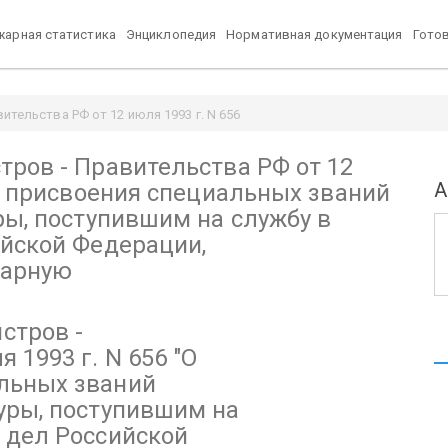
арная статистика
Энциклопедия
Нормативная документация
Гото
тельства РФ от 12 июля 1993 г. N 656
кам суда и прокуратуры, поступившим на службу в органы внутренних
ров - Правительства РФ от 12
А
 присвоения специальных званий
ры, поступившим на службу в
ийской Федерации,
жарную
стров -
 1993 г. N 656
"О
льных званий
уры, поступившим на
 дел Российской