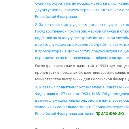
суде и прокуратуре, имеющихся у них квалификацио
других условий, предусмотренных Положением о сл
Российской Федерации.
2. Засчитывать сотрудникам органов внутренних д
Государственной противопожарной службы в стаж
надбавки за выслугу лет время их воинской служб
военнослужащих сверхсрочной службы, а также вр
в прокуратуре - в должностях, предусматривающих
перерасчеты по выплаченным надбавкам за проше
Расходы, связанные с выплатой в 1993 году процен
произвести в пределах бюджетных ассигнований, 
Министерства внутренних дел Российской Федераци
3. В связи с принятием постановления Совета Мин
Федерации от 27 января 1993 г. N 65 "Об упорядо
военнослужащим, лицам рядового и начальствующе
усиления их социальной защиты" признать утрати
приложению.
Российской Федерации согласно