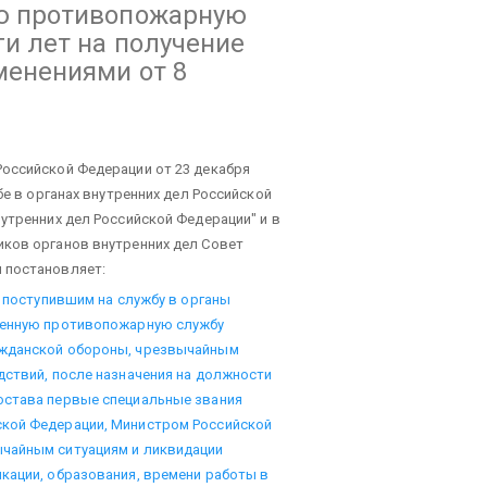
ую противопожарную
ги лет на получение
менениями от 8
Российской Федерации от 23 декабря
бе в органах внутренних дел Российской
утренних дел Российской Федерации" и в
иков органов внутренних дел Совет
 постановляет:
, поступившим на службу в органы
твенную противопожарную службу
ажданской обороны, чрезвычайным
дствий, после назначения на должности
остава первые специальные звания
ской Федерации, Министром Российской
чайным ситуациям и ликвидации
кации, образования, времени работы в