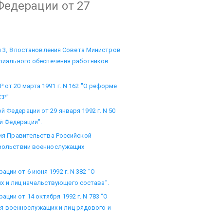
Федерации от 27
ты 3, 8 постановления Совета Министров
териального обеспечения работников
 от 20 марта 1991 г. N 162 "О реформе
СР".
 Федерации от 29 января 1992 г. N 50
й Федерации".
ения Правительства Российской
довольствии военнослужащих
ции от 6 июня 1992 г. N 382 "О
 и лиц начальствующего состава".
ции от 14 октября 1992 г. N 783 "О
 военнослужащих и лиц рядового и