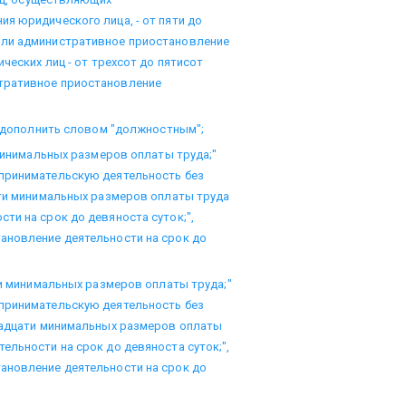
я юридического лица, - от пяти до
или административное приостановление
ческих лиц - от трехсот до пятисот
тративное приостановление
а" дополнить словом "должностным";
 минимальных размеров оплаты труда;"
принимательскую деятельность без
яти минимальных размеров оплаты труда
ти на срок до девяноста суток;",
ановление деятельности на срок до
ти минимальных размеров оплаты труда;"
принимательскую деятельность без
двадцати минимальных размеров оплаты
ельности на срок до девяноста суток;",
ановление деятельности на срок до