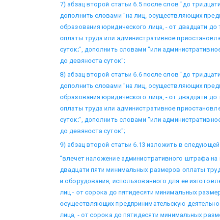
7) абзац второй статьи 6.5 после слов "до тридца
дополнить словами "на лиц, осуществляющих пред
образования юридического лица, - от двадцати д
оплаты труда или административное приостановле
суток;", дополнить словами "или административно
до девяноста суток";
8) абзац второй статьи 6.6 после слов "до тридца
дополнить словами "на лиц, осуществляющих пред
образования юридического лица, - от двадцати д
оплаты труда или административное приостановле
суток;", дополнить словами "или административно
до девяноста суток";
9) абзац второй статьи 6.13 изложить в следующей
"влечет наложение административного штрафа на 
двадцати пяти минимальных размеров оплаты труд
и оборудования, использованного для ее изготовле
лиц - от сорока до пятидесяти минимальных размер
осуществляющих предпринимательскую деятельно
лица, - от сорока до пятидесяти минимальных раз