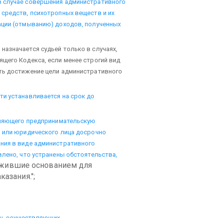
в случае совершения административного
средств, психотропных веществ и их
ации (отмыванию) доходов, полученных
азначается судьей только в случаях,
щего Кодекса, если менее строгий вид
ть достижение цели административного
ти устанавливается на срок до
твляющего предпринимательскую
, или юридического лица досрочно
ния в виде административного
влено, что устранены обстоятельства,
ужившие основанием для
азания.";
лиц, осуществляющих