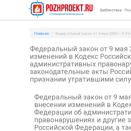
Библиотека
Пож
Главная
Федеральный закон от 9 мая 2005 г. N 45
"О внесении изменений в Кодекс Российской Федер
Федеральный закон от 9 мая 2
утратившими силу некоторых п / Pozhproekt.ru
изменений в Кодекс Российс
административных правонару
законодательные акты Россий
признании утратившими силу
Федеральный закон от 9 мая 
внесении изменений в Коде
Федерации об администрат
правонарушениях и другие 
Российской Федерации, а та