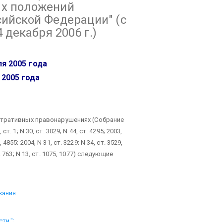
ых положений
сийской Федерации"
(с
 декабря 2006 г.)
я 2005 года
2005 года
стративных правонарушениях (Собрание
 1; N 30, ст. 3029; N 44, ст. 4295; 2003,
, 4855; 2004, N 31, ст. 3229; N 34, ст. 3529,
 ст. 763; N 13, ст. 1075, 1077) следующие
жания:
ти.";