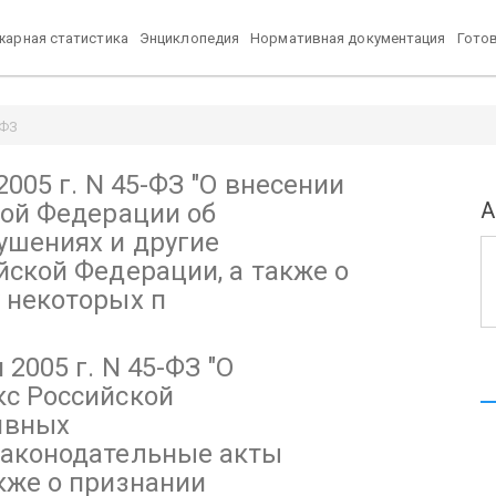
арная статистика
Энциклопедия
Нормативная документация
Гото
-ФЗ
ации об административных правонарушениях и другие законодательные
005 г. N 45-ФЗ
"О внесении
А
кой Федерации об
шениях и другие
ской Федерации, а также о
 некоторых п
2005 г. N 45-ФЗ
"О
кс Российской
ивных
законодательные акты
кже о признании