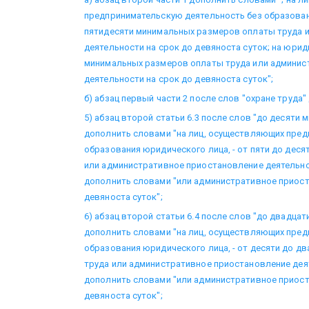
предпринимательскую деятельность без образовани
пятидесяти минимальных размеров оплаты труда 
деятельности на срок до девяноста суток; на юриди
минимальных размеров оплаты труда или админис
деятельности на срок до девяноста суток";
б) абзац первый части 2 после слов "охране труд
5) абзац второй статьи 6.3 после слов "до десяти
дополнить словами "на лиц, осуществляющих пред
образования юридического лица, - от пяти до дес
или административное приостановление деятельнос
дополнить словами "или административное приост
девяноста суток";
6) абзац второй статьи 6.4 после слов "до двадца
дополнить словами "на лиц, осуществляющих пред
образования юридического лица, - от десяти до 
труда или административное приостановление деят
дополнить словами "или административное приост
девяноста суток";