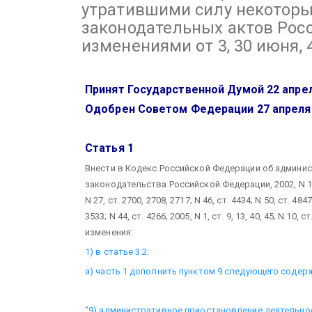
утратившими силу некотор
законодательных актов Рос
изменениями от 3, 30 июня, 4
Принят Государственной Думой 22 апрел
Одобрен Советом Федерации 27 апреля 
Статья 1
Внести в Кодекс Российской Федерации об админи
законодательства Российской Федерации, 2002, N 1, ст.
N 27, ст. 2700, 2708, 2717; N 46, ст. 4434; N 50, ст. 4847
3533; N 44, ст. 4266; 2005, N 1, ст. 9, 13, 40, 45; N 10,
изменения:
1) в статье 3.2:
а) часть 1 дополнить пунктом 9 следующего содер
"9) административное приостановление деятельнос