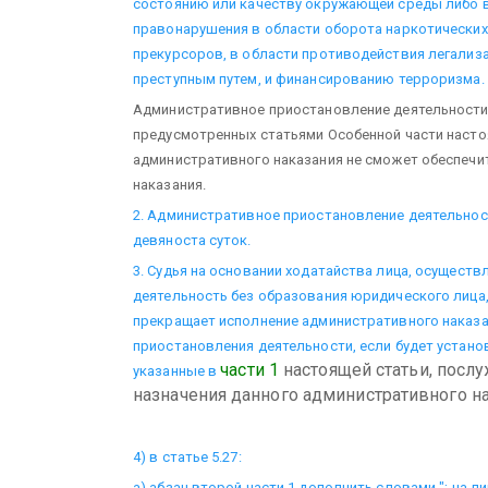
состоянию или качеству окружающей среды либо 
правонарушения в области оборота наркотических 
прекурсоров, в области противодействия легализ
преступным путем, и финансированию терроризма.
Административное приостановление деятельности н
предусмотренных статьями Особенной части настоя
административного наказания не сможет обеспечи
наказания.
2. Административное приостановление деятельнос
девяноста суток.
3. Судья на основании ходатайства лица, осущес
деятельность без образования юридического лица
прекращает исполнение административного наказа
приостановления деятельности, если будет устано
части 1
настоящей статьи, посл
указанные в
назначения данного административного нак
4) в статье 5.27:
а) абзац второй части 1 дополнить словами "; на 