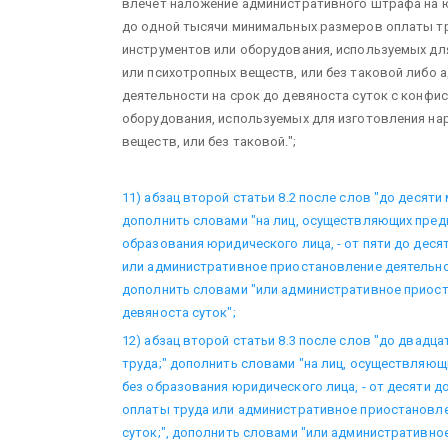
влечет наложение административного штрафа на ю
до одной тысячи минимальных размеров оплаты тр
инструментов или оборудования, используемых дл
или психотропных веществ, или без таковой либо
деятельности на срок до девяноста суток с конфи
оборудования, используемых для изготовления на
веществ, или без таковой.";
11) абзац второй статьи 8.2 после слов "до десят
дополнить словами "на лиц, осуществляющих пред
образования юридического лица, - от пяти до дес
или административное приостановление деятельнос
дополнить словами "или административное приост
девяноста суток";
12) абзац второй статьи 8.3 после слов "до двад
труда;" дополнить словами "на лиц, осуществляю
без образования юридического лица, - от десяти 
оплаты труда или административное приостановле
суток;", дополнить словами "или административно