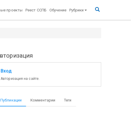
вые проекты
Реест ССПБ
Обучение
Рубрики
 акты Российской Федерации, а также о признании
вторизация
Вход
Авторизация на сайте.
Публикации
Комментарии
Теги