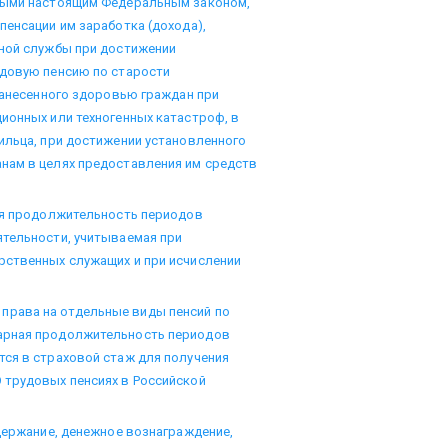
нными настоящим Федеральным законом,
пенсации им заработка (дохода),
нной службы при достижении
удовую пенсию по старости
 нанесенного здоровью граждан при
ионных или техногенных катастроф, в
ильца, при достижении установленного
нам в целях предоставления им средств
я продолжительность периодов
ятельности, учитываемая при
рственных служащих и при исчислении
 права на отдельные виды пенсий по
арная продолжительность периодов
тся в страховой стаж для получения
 трудовых пенсиях в Российской
держание, денежное вознаграждение,