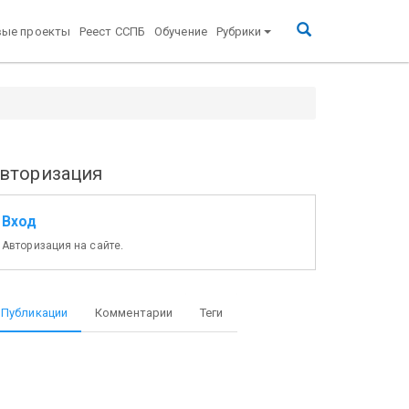
вые проекты
Реест ССПБ
Обучение
Рубрики
roekt.ru
вторизация
Вход
Авторизация на сайте.
Публикации
Комментарии
Теги