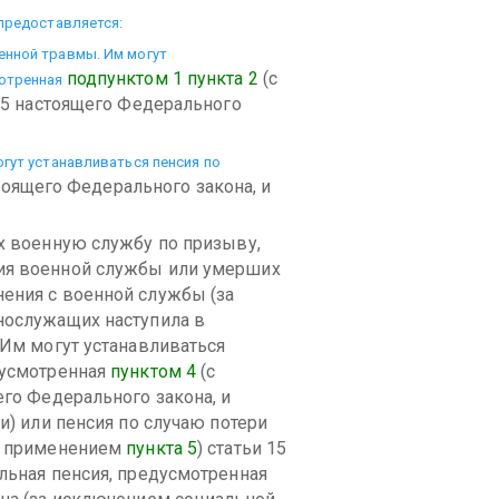
 предоставляется:
енной травмы. Им могут
подпунктом 1 пункта 2
(с
мотренная
 15 настоящего Федерального
огут устанавливаться пенсия по
оящего Федерального закона, и
х военную службу по призыву,
ия военной службы или умерших
ения с военной службы (за
нослужащих наступила в
 Им могут устанавливаться
дусмотренная
пунктом 4
(с
его Федерального закона, и
и) или пенсия по случаю потери
с применением
пункта 5
) статьи 15
льная пенсия, предусмотренная