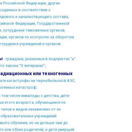
и Российской Федерации, других
озданных в соответствии с
ядового и начальствующего состава,
сийской Федерации, Государственной
и, сотрудники таможенных органов
иции, органов по контролю за оборотом
отрудники учреждений и органов
ы
- граждане, указанные в подпунктах "а"
ого закона "О ветеранах";
радиационных или техногенных
тате катастрофы на Чернобыльской АЭС,
ногенных катастроф;
в том числе инвалиды с детства, дети-
рше этого возраста, обучающиеся по
типов и видов независимо от их
 образовательных учреждений
кого обучения, но не дольше чем до
го или обоих родителей, и дети умершей