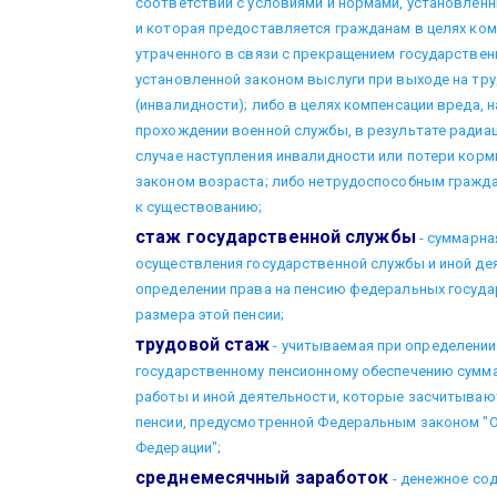
соответствии с условиями и нормами, установле
и которая предоставляется гражданам в целях ком
утраченного в связи с прекращением государстве
установленной законом выслуги при выходе на тр
(инвалидности); либо в целях компенсации вреда,
прохождении военной службы, в результате радиац
случае наступления инвалидности или потери корм
законом возраста; либо нетрудоспособным гражда
к существованию;
стаж государственной службы
- суммарна
осуществления государственной службы и иной де
определении права на пенсию федеральных госуда
размера этой пенсии;
трудовой стаж
- учитываемая при определении
государственному пенсионному обеспечению сумм
работы и иной деятельности, которые засчитываю
пенсии, предусмотренной Федеральным законом "О
Федерации";
среднемесячный заработок
- денежное со