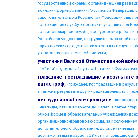
государственной охраны, органах внешней разведк
воинских формированиях Российской Федерации, с
законодательством Российской Федерации, лица р
проходившие службу в органах внутренних дел Рос
противопожарной службе, прокурорские работник
Российской Федерации, сотрудники налоговой пол
наркотических средств и психотропных веществ, с
уголовно-исполнительной системы;
участники Великой Отечественной войн
- "ж" и "и" подпункта 1 пункта 1 статьи 2 Федеральн
граждане, пострадавшие в результате 
катастроф,
- граждане, пострадавшие в резуль
а также в результате других радиационных или тех
нетрудоспособные граждане
- инвалиды, 
инвалиды, дети в возрасте до 18 лет, а также ста
очной форме в образовательных учреждениях всех 
организационно-правовой формы, за исключением
дополнительного образования, до окончания ими та
достижения ими возраста 23 лет, потерявшие одно