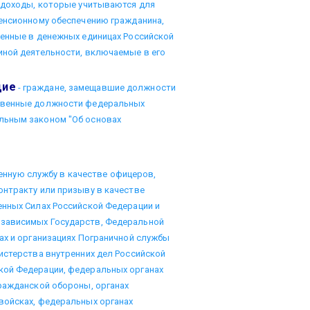
е доходы, которые учитываются для
пенсионному обеспечению гражданина,
женные в денежных единицах Российской
иной деятельности, включаемые в его
щие
- граждане, замещавшие должности
твенные должности федеральных
льным законом "Об основах
енную службу в качестве офицеров,
онтракту или призыву в качестве
енных Силах Российской Федерации и
зависимых Государств, Федеральной
ах и организациях Пограничной службы
истерства внутренних дел Российской
кой Федерации, федеральных органах
ражданской обороны, органах
войсках, федеральных органах