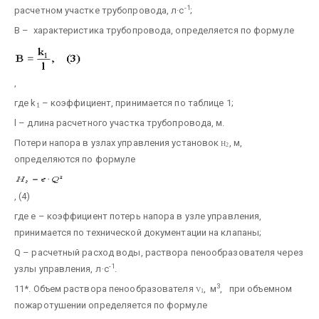
-1
расчетном участке трубопровода, л·с
;
B – характеристика трубопровода, определяется по формуле
,
где k
– коэффициент, принимается по таблице 1;
1
l – длина расчетного участка трубопровода, м.
Потери напора в узлах управления установок
, м,
H
2
определяются по формуле
, (4)
где e – коэффициент потерь напора в узле управления,
принимается по технической документации на клапаны;
Q – расчетный расход воды, раствора пенообразователя через
-1
узлы управления, л
·
с
.
3
11*. Объем раствора пенообразователя
, м
, при объемном
V
1
пожаротушении определяется по формуле