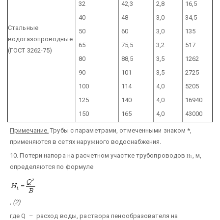
32
42,3
2,8
16,5
40
48
3,0
34,5
Стальные
50
60
3,0
135
водогазопроводные
65
75,5
3,2
517
(ГОСТ 3262-75)
80
88,5
3,5
1262
90
101
3,5
2725
100
114
4,0
5205
125
140
4,0
16940
150
165
4,0
43000
Примечание.
Трубы с параметрами, отмеченными знаком *,
применяются в сетях наружного водоснабжения.
10. Потери напора на расчетном участке трубопроводов
, м,
H
1
определяются по формуле
, (2)
где Q – расход воды, раствора пенообразователя на