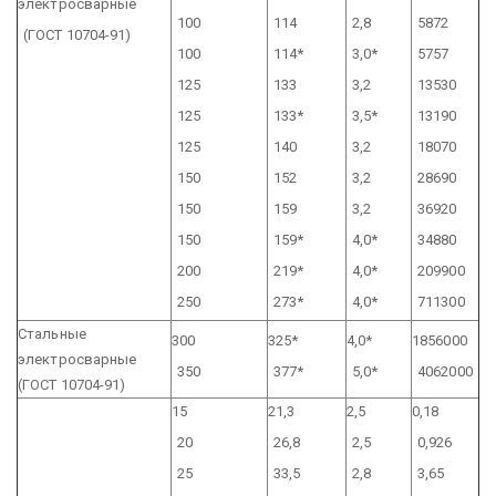
электросварные
100
114
2,8
5872
(ГОСТ 10704-91)
100
114*
3,0*
5757
125
133
3,2
13530
125
133*
3,5*
13190
125
140
3,2
18070
150
152
3,2
28690
150
159
3,2
36920
150
159*
4,0*
34880
200
219*
4,0*
209900
250
273*
4,0*
711300
Cтальные
300
325*
4,0*
1856000
электросварные
350
377*
5,0*
4062000
(ГОСТ 10704-91)
15
21,3
2,5
0,18
20
26,8
2,5
0,926
25
33,5
2,8
3,65