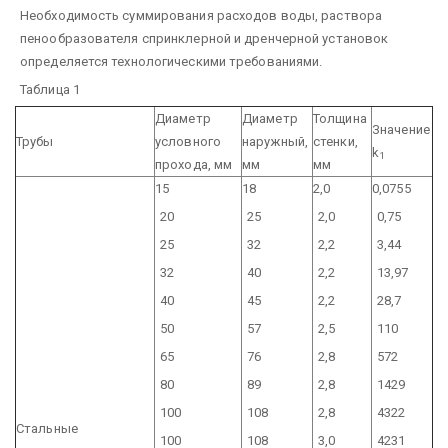
Необходимость суммирования расходов воды, раствора
пенообразователя спринклерной и дренчерной установок
определяется технологическими требованиями.
Таблица 1
Диаметр
Диаметр
Толщина
Значение
Трубы
условного
наружный,
стенки,
k
1
прохода, мм
мм
мм
15
18
2,0
0,0755
20
25
2,0
0,75
25
32
2,2
3,44
32
40
2,2
13,97
40
45
2,2
28,7
50
57
2,5
110
65
76
2,8
572
80
89
2,8
1429
100
108
2,8
4322
Cтальные
100
108
3,0
4231