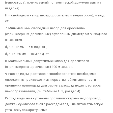
(генератора), принимаемый по технической документации на
изделие;
H – свободный напор перед оросителем (генератором), м вод.
ст.
7. Минимальный свободный напор для оросителей
(спринклерных, дренчерных) с условным диаметром выходного
отверстия:
d
= 8...12 мм – 5 м вод. ст.,
y
d
= 15...20 мм – 10 м вод. ст.
y
8. Максимальный допустимый напор для оросителей
(спринклерных, дренчерных) 100 м вод. ст.
9. Расход воды, раствора пенообразователя необходимо
определять произведением нормативной интенсивности
орошения
на
площадь для расчета расхода воды, раствора
пенообразователя, (см. таблицы 1–3, раздел 4).
Расход воды на внутренний противопожарный водопровод
должен суммироваться с расходом воды на автоматическую
установку пожаротушения.