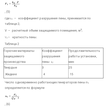
, (5)
где
– коэффициент разрушения пены, принимается по
k
2
таблице 2;
3
V – расчетный объем защищаемого помещения, м
;
– кратность пены.
V
3
Таблица 2
Горючие материалы
Коэффициент
Продолжительность
защищаемого
разрушения
работы установки,
производства
пены
мин
k
2
Твердые
3
25
Жидкие
4
15
Число одновременно работающих генераторов пены n
1
определяется по формуле
, (6)