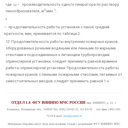
где
– производительность одного генератора по раствору
Q
d
3
-1
пенообразователя, м
·мин
;
t
– продолжительность работы установки с пеной средней
кратности, мин, принимается по таблице 2.
12. Продолжительность работы внутренних пожарных кранов,
оборудованных ручными водяными или пенными пожарными
стволами и подсоединенных к питающим трубопроводам
спринклерной установки, следует принимать равной времени
работы спринклерной установки. Продолжительность работы
пожарных кранов с пенными пожарными стволами, питаемых от
самостоятельных вводов, следует принимать равной 1 ч.
ОТДЕЛ 1.4
ФГУ ВНИИПО МЧС РОССИИ
мкр. ВНИИПО, д. 12, г.
Балашиха, Московская обл., 143903
Тел. (495) 524-82-21, 521-83-70 тел./факс (495) 529-
75-19
E-mail:
nsis@pojtest.ru
Материалы сборника могут быть использованы только с разрешения ФГУ ВНИИПО МЧС