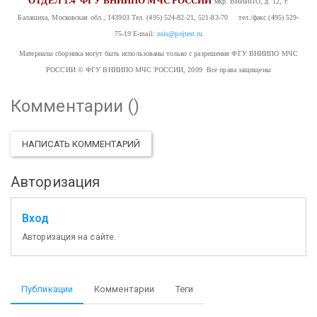
ОТДЕЛ 1.4
ФГУ ВНИИПО МЧС РОССИИ
мкр. ВНИИПО, д. 12, г.
Балашиха, Московская обл., 143903
Тел. (495) 524-82-21, 521-83-70 тел./факс (495) 529-
75-19
E-mail:
nsis@pojtest.ru
Материалы сборника могут быть использованы только с разрешения ФГУ ВНИИПО МЧС
РОССИИ
© ФГУ ВНИИПО МЧС РОССИИ, 2009 Все права защищены
Комментарии (
)
НАПИСАТЬ КОММЕНТАРИЙ
Авторизация
Вход
Авторизация на сайте.
Публикации
Комментарии
Теги