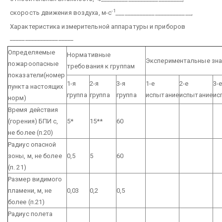
-1
скорость движения воздуха, м-с
_________________________,
Характеристика измерительной аппаратуры и приборов
_____________________
Определяемые
Нормативные
Экспериментальные зна
пожароопасные
требования к группам
показатели(номер
1-я
2-я
3-я
1-е
2-е
3-
пункта настоящих
группа
группа
группа
испытание
испытание
ис
норм)
Время действия
(горения) БПИ с,
5*
15**
60
не более (п.20)
Радиус опасной
зоны, м, не более
0,5
5
60
(п. 21)
Размер видимого
пламени, м, не
0,03
0,2
0,5
более (п.21)
Радиус полета