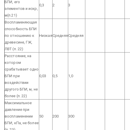
БПИ, его
0,3
2
3
элементов и искр,
м(п.21)
Воспламеняющая
способность БПИ
по отношению к
Низкая
Средняя
Средняя
древесине, ГЖ,
ЛВТ (п. 22)
Расстояние, на
котором
срабатывает одно
БПИ при
0,03
0,5
1,0
воздействии
другого БПИ, м, не
более (п. 22)
Максимальное
давление при
воспламенении
50
200
300
БПИ, кПа, не более
(п. 23)