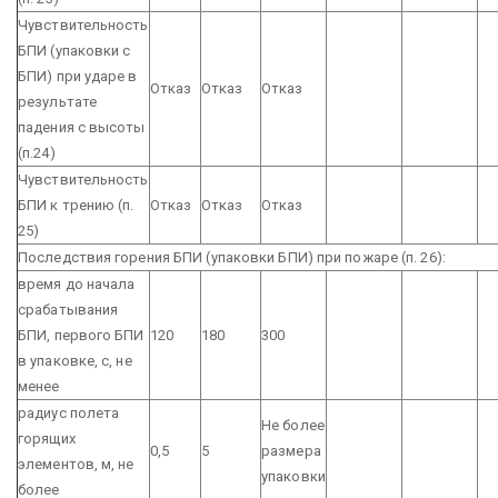
Чувствительность
БПИ (упаковки с
БПИ) при ударе в
Отказ
Отказ
Отказ
результате
падения с высоты
(п.24)
Чувствительность
БПИ к трению (п.
Отказ
Отказ
Отказ
25)
Последствия горения БПИ (упаковки БПИ) при пожаре (п. 26):
время до начала
срабатывания
БПИ, первого БПИ
120
180
300
в упаковке, с, не
менее
радиус полета
Не более
горящих
0,5
5
размера
элементов, м, не
упаковки
более