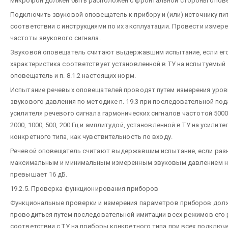
микрофон должен быть расположен с фронтальной стороны опов
Подключить звуковой оповещатель к прибору и (или) источнику пи
соответствии с инструкциями по их эксплуатации. Провести измер
частоты звукового сигнала.
Звуковой оповещатель считают выдержавшим испытание, если его
характеристика соответствует установленной в ТУ на испытуемый
оповещатель и п. 8.1.2 настоящих норм.
Испытание речевых оповещателей проводят путем измерения уров
звукового давления по методике п. 19.3 при последовательной под
усилителя речевого сигнала гармонических сигналов частотой 5000,
2000, 1000, 500, 200 Гц и амплитудой, установленной в ТУ на усилите
конкретного типа, как чувствительность по входу.
Речевой оповещатель считают выдержавшим испытание, если раз
максимальным и минимальным измеренным звуковым давлением н
превышает 16 дБ.
19.2.5. Проверка функционирования приборов
Функциональные проверки и измерения параметров приборов до
проводиться путем последовательной имитации всех режимов его 
соответствии с ТУ на приборы конкретного типа при всех подключ