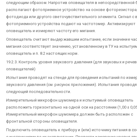
следующим образом. Напротив оповещателя в непосредственной 
располагают фотоприемное устройство на основе фоторезистора
фотодиода или другого светочувствительного элемента. Сигнал с
фотоприемного устройства подают на частотомер. Активизируют
оповещатель и измеряют частоту его мигания.
Оповещатель считают выдержавшим испытание, если значение ча
мигания соответствует значению, установленному в ТУ на испытуе
оповещатель и п. 8.2 настоящих норм.
19.2.3. Контроль уровня звукового давления (для звуковых и рече
оповещателей)
Испытания проводят на стенде для проведения испытаний по изм
звукового давления (см. рисунок приложения). Испытания проводя
следующей последовательности.
Измерительный микрофон шумомера и испытуемый оповещатель
расположить горизонтально на одной оси на расстоянии (1,00 ± 0,05
Измерительный микрофон шумомера должен быть расположен с
фронтальной стороны оповещателя.
Подключить оповещатель к прибору и (или) источнику питания в с
с инструкциями по их эксплуатации. Провести измерение уровня зв