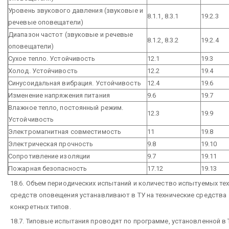
Уровень звукового давления (звуковые и
8.1.1, 8.3.1
19.2.3
речевые оповещатели)
Диапазон частот (звуковые и речевые
8.1.2,
8.3.2
19.2.4
оповещатели)
Сухое тепло. Устойчивость
12.1
19.3
Холод. Устойчивость
12.2
19.4
Синусоидальная вибрация. Устойчивость
12.4
19.6
Изменение напряжения питания
9.6
19.7
Влажное тепло, постоянный режим.
12.3
19.9
Устойчивость
Электромагнитная совместимость
11
19.8
Электрическая прочность
9.8
19.10
Сопротивление изоляции
9.7
19.11
Пожарная безопасность
17.12
19.13
18.6. Объем периодических испытаний и количество испытуемых те
средств оповещения устанавливают в ТУ на технические средства
конкретных типов.
18.7. Типовые испытания проводят по программе, установленной в 