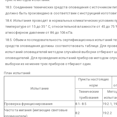
18.3. Соединение технических средств оповещения с источником пи
должно быть произведено в соответствии с инструкцией изготови
18.4. Испытания проводят в нормальных климатических условиях п
температуре от 15 до 35 ° С, относительной влажности от 45 до 75 
атмосферном давлении от 86 до 106 кПа.
18.5. Объем и последовательность сертификационных испытаний те
средств оповещения должны соответствовать таблице. Для пров
испытаний оповещателей методом случайной выборки отбирают ш
оповещателей. Для проведения испытаний приборов методом случ
выборки из не менее трех приборов отбирают один.
План испытаний
Пункты настоящих
норм
о
Испытание
Технические
Мето
требования
испыта
Проверка функционирования
8.1- 8.5
19.2.1,
19
Частота мигания (мигающие световые
8.2
19.2.2
оповещатели)