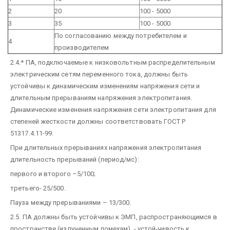
2
20
100 - 5000
3
35
100 - 5000
По согласованию между потребителем и
4
производителем
2.4.* ПА, подключаемые к низковольтным распределительным
электрическим сетям переменного тока, должны быть
устойчивы к динамическим изменениям напряжения сети и
длительным прерываниям напряжения электропитания.
Динамические изменения напряжения сети электропитания для
степеней жесткости должны соответствовать ГОСТ Р
51317.4.11-99.
При длительных прерываниях напряжения электропитания
длительность прерываний (период/мс):
первого и второго –5/100;
третьего- 25/500.
Пауза между прерываниями – 13/300.
2.5. ПА должны быть устойчивы к ЭМП, распространяющимся в
пространстве (излученным помехам), - устой-чивость к