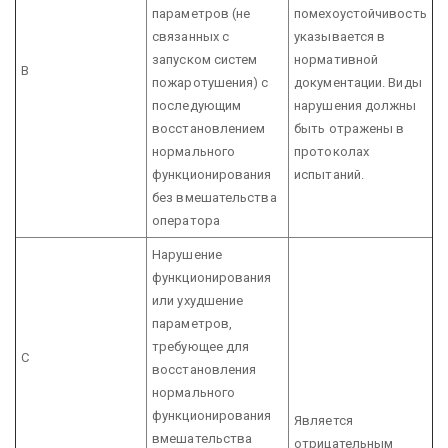
параметров (не
помехоустойчивость
связанных с
указывается в
запуском систем
нормативной
В
пожаротушения) с
документации. Виды
последующим
нарушения должны
восстановлением
быть отражены в
нормального
протоколах
функционирования
испытаний.
без вмешательства
оператора
Нарушение
функционирования
или ухудшение
параметров,
требующее для
С
восстановления
нормального
функционирования
Является
вмешательства
отрицательным