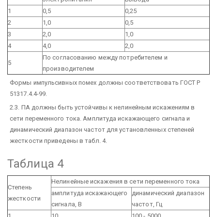
1
0,5
0,25
2
1,0
0,5
3
2,0
1,0
4
4,0
2,0
По согласованию между потребителем и
5
производителем
Формы импульсивных помех должны соответствовать ГОСТ Р
51317.4.4-99.
2.3. ПА должны быть устойчивы к нелинейным искажениям в
сети переменного тока. Амплитуда искажающего сигнала и
динамический диапазон частот для установленных степеней
жесткости приведены в табл. 4.
Таблица 4
Нелинейные искажения в сети переменного тока
Степень
амплитуда искажающего
динамический диапазон
жесткости
сигнала, В
частот, Гц
1
10
100 - 5000