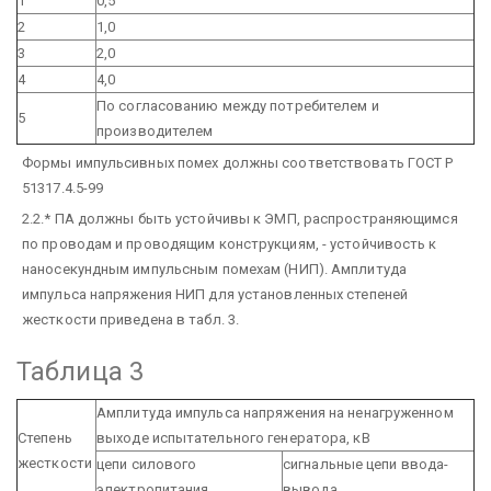
1
0,5
2
1,0
3
2,0
4
4,0
По согласованию между потребителем и
5
производителем
Формы импульсивных помех должны соответствовать ГОСТ Р
51317.4.5-99
2.2.* ПА должны быть устойчивы к ЭМП, распространяющимся
по проводам и проводящим конструкциям, - устойчивость к
наносекундным импульсным помехам (НИП). Амплитуда
импульса напряжения НИП для установленных степеней
жесткости приведена в табл. 3.
Таблица 3
Амплитуда импульса напряжения на ненагруженном
Степень
выходе испытательного генератора, кВ
жесткости
цепи силового
сигнальные цепи ввода-
электропитания
вывода