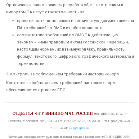
Организации, занимающиеся разработкой, изготовлением и
импортом ПА несут ответственность за:
правильность включенных в техническую документацию на
ПА требований по ЭМС и их обоснованность;
соответствие требований по ЭМС ПА действующим
законам и иным правовым актам Российской Федерации,
настоящим нормам, их взаимную увязку, правильность
формул, текстового, цифрового, графического материала и
терминологии.
5. Контроль за соблюдением требований настоящих норм
Контроль за соблюдением требований настоящих норм
обеспечивается органами ГПС.
ОТДЕЛ 1.4
ФГУ ВНИИПО МЧС РОССИИ
мкр. ВНИИПО, д. 12, г.
Балашиха, Московская обл., 143903
Тел. (495) 524-82-21, 521-83-70 тел./факс (495) 529-
75-19
E-mail:
nsis@pojtest.ru
Материалы сборника могут быть использованы только с разрешения ФГУ ВНИИПО МЧС