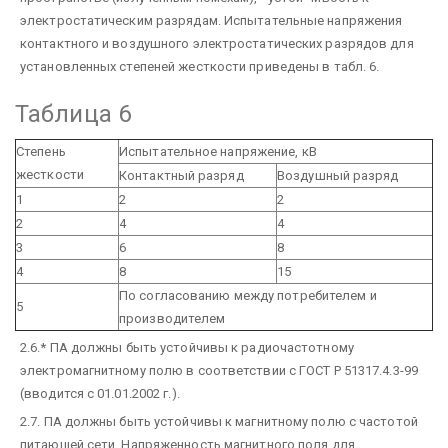
электростатическим разрядам. Испытательные напряжения
контактного и воздушного электростатических разрядов для
установленных степеней жесткости приведены в табл. 6.
Таблица 6
Степень
Испытательное напряжение, кВ
жесткости
Контактный разряд
Воздушный разряд
1
2
2
2
4
4
3
6
8
4
8
15
По согласованию между потребителем и
5
производителем
2.6.* ПА должны быть устойчивы к радиочастотному
электромагнитному полю в соответствии с ГОСТ Р 51317.4.3-99
(вводится с 01.01.2002 г.).
2.7. ПА должны быть устойчивы к магнитному полю с частотой
питающей сети. Напряженность магнитного поля для