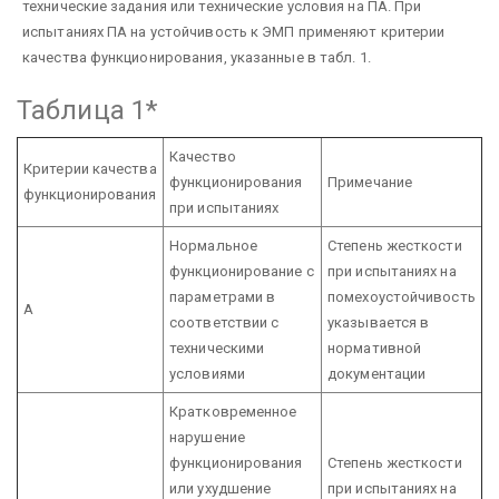
технические задания или технические условия на ПА. При
испытаниях ПА на устойчивость к ЭМП применяют критерии
качества функционирования, указанные в табл. 1.
Таблица 1*
Качество
Критерии качества
функционирования
Примечание
функционирования
при испытаниях
Нормальное
Степень жесткости
функционирование с
при испытаниях на
параметрами в
помехоустойчивость
А
соответствии с
указывается в
техническими
нормативной
условиями
документации
Кратковременное
нарушение
функционирования
Степень жесткости
или ухудшение
при испытаниях на