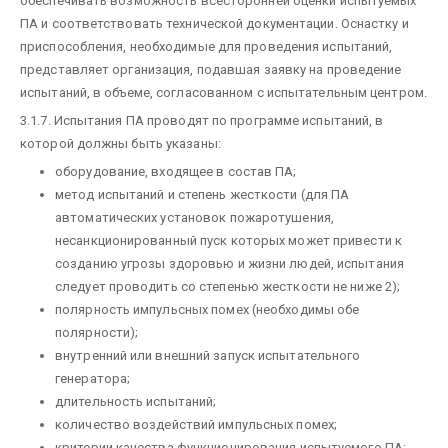
обеспечивать возможность всесторонней оценки испытуемых
ПА и соответствовать технической документации. Оснастку и
приспособления, необходимые для проведения испытаний,
представляет организация, подавшая заявку на проведение
испытаний, в объеме, согласованном с испытательным центром.
3.1.7. Испытания ПА проводят по программе испытаний, в
которой должны быть указаны:
оборудование, входящее в состав ПА;
метод испытаний и степень жесткости (для ПА
автоматических установок пожаротушения,
несанкционированный пуск которых может привести к
созданию угрозы здоровью и жизни людей, испытания
следует проводить со степенью жесткости не ниже 2);
полярность импульсных помех (необходимы обе
полярности);
внутренний или внешний запуск испытательного
генератора;
длительность испытаний;
количество воздействий импульсных помех;
критерии качества функционирования испытуемого ПА;