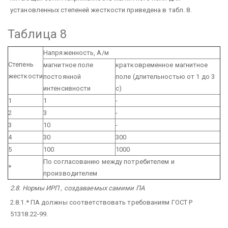
установленных степеней жесткости приведена в табл. 8.
Таблица 8
Напряженность, А/м
Степень
магнитное поле
кратковременное магнитное
жесткости
постоянной
поле (длительностью от 1 до 3
интенсивности
с)
1
1
-
2
3
-
3
10
-
4
30
300
5
100
1000
По согласованию между потребителем и
*
производителем
2.8. Нормы ИРП , создаваемых самими ПА
2.8.1.* ПА должны соответствовать требованиям ГОСТ Р
51318.22-99.