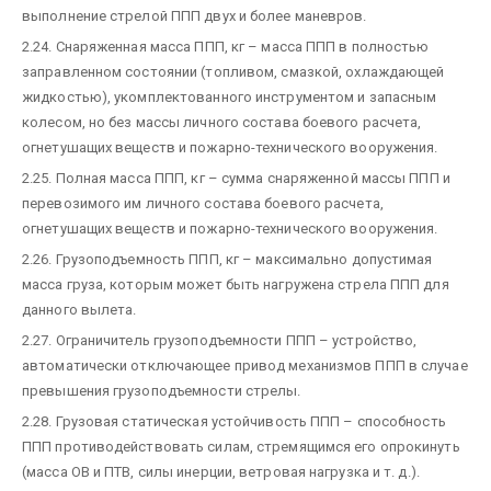
выполнение стрелой ППП двух и более маневров.
2.24. Снаряженная масса ППП, кг – масса ППП в полностью
заправленном состоянии (топливом, смазкой, охлаждающей
жидкостью), укомплектованного инструментом и запасным
колесом, но без массы личного состава боевого расчета,
огнетушащих веществ и пожарно-технического вооружения.
2.25. Полная масса ППП, кг – сумма снаряженной массы ППП и
перевозимого им личного состава боевого расчета,
огнетушащих веществ и пожарно-технического вооружения.
2.26. Грузоподъемность ППП, кг – максимально допустимая
масса груза, которым может быть нагружена стрела ППП для
данного вылета.
2.27. Ограничитель грузоподъемности ППП – устройство,
автоматически отключающее привод механизмов ППП в случае
превышения грузоподъемности стрелы.
2.28. Грузовая статическая устойчивость ППП – способность
ППП противодействовать силам, стремящимся его опрокинуть
(масса ОВ и ПТВ, силы инерции, ветровая нагрузка и т. д.).