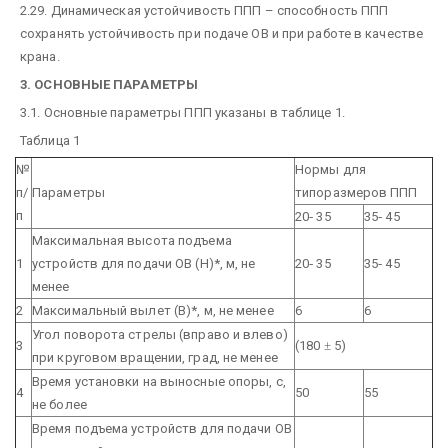
2.29. Динамическая устойчивость ППП – способность ППП
сохранять устойчивость при подаче ОВ и при работе в качестве
крана.
3. ОСНОВНЫЕ ПАРАМЕТРЫ
3.1. Основные параметры ППП указаны в таблице 1.
Таблица 1
№
Нормы для
п/
Параметры
типоразмеров ППП
п
20
-
35
35
-
45
Максимальная высота подъема
1
устройств для подачи ОВ (Н)*, м, не
20
-
35
35
-
45
менее
2
Максимальный вылет (В)*, м, не менее
6
6
Угол поворота стрелы (вправо и влево)
3
(180
±
5)
при круговом вращении, град, не менее
Время установки на выносные опоры, с,
4
50
55
не более
Время подъема устройств для подачи ОВ