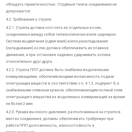
обладать герметичностью. Струйные течи в соединениях не
допускаются.
4.2. Требования к стреле
4.2.1. Стрела должна состоять из отдельных колен,
соединенных между собой телескопически и/или шарнирно.
Система выдвигания (сдвигания) и/или раскладывания
(складывания) колен должна обеспечивать их плавное
движение, а при остановке надежно удерживать колена
относительно друг друга.
4.2.2. Стрела ППП должна быть снабжена водопенными
коммуникациями, обеспечивающими возможность подачи
огнетушащих веществ в соответствии с п. 4.1.3, подпункт б, и
снабженными сливным краном, обеспечивающим полный слив
огнетушащего вещества из водопенных коммуникаций за время
не более 2 мин.
4.2.3. Рукава высокого давления, расположенные на стреле в
местах соединения, должны обеспечивать требуемую при
работе ППП долговечность, износостойкость и