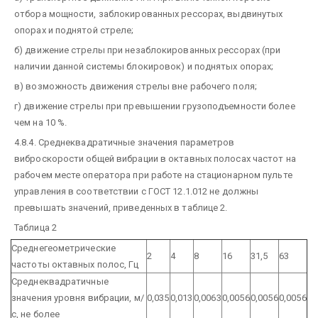
отбора мощности, заблокированных рессорах, выдвинутых
опорах и поднятой стреле;
б) движение стрелы при незаблокированных рессорах (при
наличии данной системы блокировок) и поднятых опорах;
в) возможность движения стрелы вне рабочего поля;
г) движение стрелы при превышении грузоподъемности более
чем на 10 %.
4.8.4. Среднеквадратичные значения параметров
виброскорости общей вибрации в октавных полосах частот на
рабочем месте оператора при работе на стационарном пульте
управления в соответствии с ГОСТ 12.1.012 не должны
превышать значений, приведенных в таблице 2.
Таблица 2
Среднегеометрические
2
4
8
16
31,5
63
частоты октавных полос, Гц
Среднеквадратичные
значения уровня вибрации, м/
0,035
0,013
0,0063
0,0056
0,0056
0,0056
с, не более