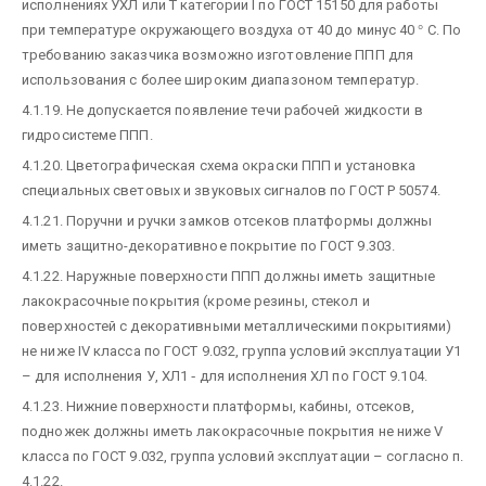
исполнениях УХЛ или Т категории I по ГОСТ 15150 для работы
при температуре окружающего воздуха от 40 до минус 40
°
С. По
требованию заказчика возможно изготовление ППП для
использования с более широким диапазоном температур.
4.1.19. Не допускается появление течи рабочей жидкости в
гидросистеме ППП.
4.1.20. Цветографическая схема окраски ППП и установка
специальных световых и звуковых сигналов по ГОСТ Р 50574.
4.1.21. Поручни и ручки замков отсеков платформы должны
иметь защитно-декоративное покрытие по ГОСТ 9.303.
4.1.22. Наружные поверхности ППП должны иметь защитные
лакокрасочные покрытия (кроме резины, стекол и
поверхностей с декоративными металлическими покрытиями)
не ниже IV класса по ГОСТ 9.032, группа условий эксплуатации У1
– для исполнения У, ХЛ1
-
для исполнения ХЛ по ГОСТ 9.104.
4.1.23. Нижние поверхности платформы, кабины, отсеков,
подножек должны иметь лакокрасочные покрытия не ниже V
класса по ГОСТ 9.032, группа условий эксплуатации – согласно п.
4.1.22.