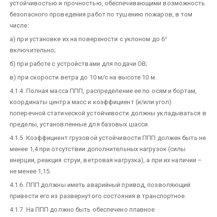
устойчивостью и прочностью, обеспечивающими возможность
безопасного проведения работ по тушению пожаров, в том
числе:
а) при установке их на поверхности с уклоном до 6
°
включительно;
б) при работе с устройствами для подачи ОВ;
в) при скорости ветра до 10 м/c на высоте 10 м.
4.1.4. Полная масса ППП, распределение ее по осям и бортам,
координаты центра масс и коэффициент (и/или угол)
поперечной статической устойчивости должны укладываться в
пределы, установленные для базовых шасси.
4.1.5. Коэффициент грузовой устойчивости ППП должен быть не
менее 1,4 при отсутствии дополнительных нагрузок (силы
инерции, реакция струи, ветровая нагрузка), а при их наличии –
не менее 1,15.
4.1.6. ППП должны иметь аварийный привод, позволяющий
привести его из развернутого состояния в транспортное.
4.1.7. На ППП должно быть обеспечено плавное