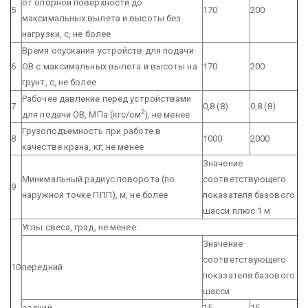
от опорной поверхности до
5
170
200
максимальных вылета и высоты без
нагрузки, с, не более
Время опускания устройств для подачи
6
ОВ с максимальных вылета и высоты на
170
200
грунт, с, не более
Рабочее давление перед устройствами
7
0,8 (8)
0,8 (8)
2
для подачи ОВ, МПа (кгс/см
), не менее
Грузоподъемность при работе в
8
1000
2000
качестве крана, кг, не менее
Значение
Минимальный радиус поворота (по
соответствующего
9
наружной точке ППП), м, не более
показателя базового
шасси плюс 1 м
Углы свеса, град, не менее:
Значение
соответствующего
10
передний
показателя базового
шасси
задний
15
15