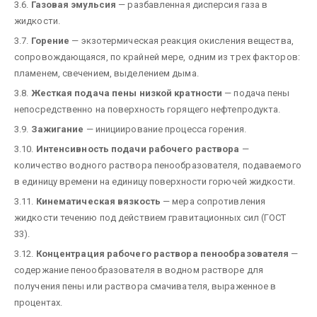
3.6.
Газовая эмульсия
— разбавленная дисперсия газа в
жидкости.
3.7.
Горение
— экзотермическая реакция окисления вещества,
сопровождающаяся, по крайней мере, одним из трех факторов:
пламенем, свечением, выделением дыма.
3.8.
Жесткая подача пены низкой кратности
— подача пены
непосредственно на поверхность горящего нефтепродукта.
3.9.
Зажигание
— инициирование процесса горения.
3.10.
Интенсивность подачи рабочего раствора
—
количество водного раствора пенообразователя, подаваемого
в единицу времени на единицу поверхности горючей жидкости.
3.11.
Кинематическая вязкость
— мера сопротивления
жидкости течению под действием гравитационных сил (ГОСТ
33).
3.12.
Концентрация рабочего раствора пенообразователя
—
содержание пенообразователя в водном растворе для
получения пены или раствора смачивателя, выраженное в
процентах.