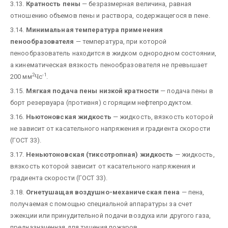
3.13.
Кратность пены
— безразмерная величина, равная
отношению объемов пены и раствора, содержащегося в пене.
3.14.
Минимальная температура применения
пенообразователя
— температура, при которой
пенообразователь находится в жидком однородном состоянии,
а кинематическая вязкость пенообразователя не превышает
2
-1
200 мм
Ч
с
.
3.15.
Мягкая подача пены низкой кратности
— подача пены в
борт резервуара (противня) с горящим нефтепродуктом.
3.16.
Ньютоновская жидкость
— жидкость, вязкость которой
не зависит от касательного напряжения и градиента скорости
(ГОСТ 33).
3.17.
Неньютоновская (тиксотропная) жидкость
— жидкость,
вязкость которой зависит от касательного напряжения и
градиента скорости (ГОСТ 33).
3.18.
Огнетушащая воздушно-механическая
пена
— пена,
получаемая с помощью специальной аппаратуры за счет
эжекции или принудительной подачи воздуха или другого газа,
предназначенная для тушения пожаров.