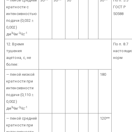
— пеной средней
30**
30**
30
30**
По п. 5.5
кратности
с
ГОСТ
Р
интенсивностью
50588
подачи
(0,032
±
0,002)
3
-2
-1
дм
Ч
м
Ч
с
12. Время
По п. 8.7
тушения
настоящи
ацетона, с,
не
норм
более:
— пеной низкой
180
кратности при
интенсивности
подачи
(0,110
±
0,002)
3
-2
-1
дм
Ч
м
Ч
с
— пеной средней
120**
кратности при
интенсивности