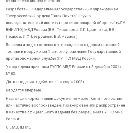
reQuirements andtest methods
Разработаны Федеральным государственным учреждением
“Всероссийский ордена “Знак Почета” научно-
исследовательский институт противопожарной обороны” (ФГУ
ВНИИПО) МВД России (В.В. Пивоваров, С.Г. Цариченко, В.В.
Пешков, И.Ф. Безродный, В.В. Наумов).
Внесены и подготовлены к утверждению отделом пожарной
техники и вооружения Главного управления Государственной
противопожарной службы (ГУГПС) МВД России.
Утверждены приказом ГУГПС МВД России от 3 декабря 2001 г.
№ 80.
Дата введения в действие 1 января 2002 г.
Вводятся впервые.
Настоящий нормативный документ не может быть полностью
или частично воспроизведен, тиражирован или распространен
в качестве официального издания без разрешения ГУГПС МЧС
России.
ОГЛАВЛЕНИЕ