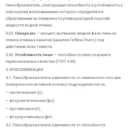
пенообразователь, огнетушащая способность и устойчивость к
повторному воспламенению которого определяется
образованием на поверхности углеводородной горючей
жидкости водной пленки.
3.25.
Синерезис
— процесс вытекания жидкой фазы пены из
пленок и пенных каналов (каналов Гиббса-Плато) под
действием силы тяжести.
3.26.
Устойчивость пены
— способность пены сохранять
первоначальные свойства (ГОСТ 4.99).
4
. КЛАССИФИКАЦИЯ
4.1. Пенообразователи в зависимости от химического состава
(поверхностно-активной основы) подразделяются на:
— синтетические (с);
— фторсинтетические (фс);
— протеиновые (п);
— фторпротеиновые (фп).
4.2. Пенообразователи в зависимости от способности