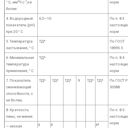
2
-1
°
С, мм
Ч
с
,не
норм
более
4. Водородный
6,5—10
По п. 8.3
показатель (рН)
настоящи
при 20
°
С
норм
5. Температура
ТД*
По ГОСТ
застывания,
°
С
18995.5
6. Минимальная
ТД*
По п. 8.4
температура
настоящи
применения,
°
С
норм
7. Показатель
ТД*
ТД*
ТД*
9
ТД*
ТД*
По ГОСТ Р
смачивающей
50588
способности, с
не более,
8. Кратность
По п. 8.5
пены, не менее:
настоящи
норм
4
4
4*
— низкая