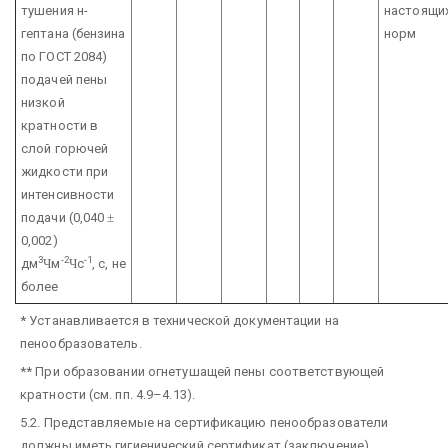
тушения н-
настоящи
гептана (бензина
норм
по ГОСТ 2084)
подачей пены
низкой
кратности
в
слой горючей
жидкости при
интенсивности
подачи
(0,040
±
0,002)
3
-2
-1
дм
Ч
м
Ч
с
, с,
не
более
* Устанавливается в технической документации на
пенообразователь.
** При образовании огнетушащей пены соответствующей
кратности (см. пп. 4.9–4.13).
5.2. Представляемые на сертификацию пенообразователи
должны иметь гигиенический сертификат (заключение)