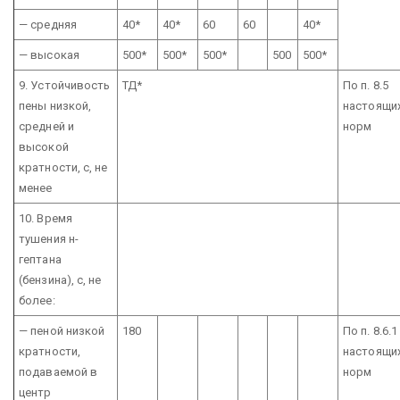
— средняя
40*
40*
60
60
40*
— высокая
500*
500*
500*
500
500*
9. Устойчивость
ТД*
По п. 8.5
пены низкой,
настоящи
средней и
норм
высокой
кратности, с, не
менее
10. Время
тушения н-
гептана
(бензина), с, не
более:
— пеной низкой
180
По п. 8.6.1
кратности,
настоящи
подаваемой в
норм
центр