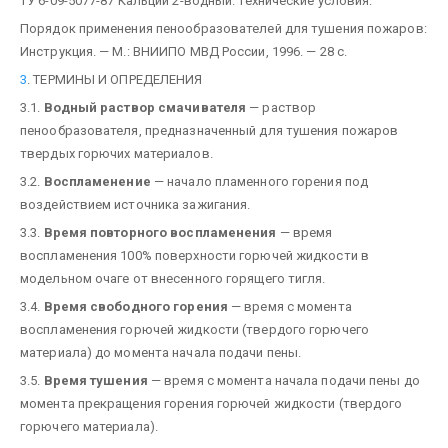
ТУ 6-09-5077-87 Кальций 2-водный. Технические условия.
Порядок применения пенообразователей для тушения пожаров:
Инструкция. — М.: ВНИИПО МВД России, 1996. — 28 с.
3
. ТЕРМИНЫ И ОПРЕДЕЛЕНИЯ
3.1.
Водный раствор смачивателя
— раствор
пенообразователя, предназначенный для тушения пожаров
твердых горючих материалов.
3.2.
Воспламенение
— начало пламенного горения под
воздействием источника зажигания.
3.3.
Время повторного воспламенения
— время
воспламенения 100% поверхности горючей жидкости в
модельном очаге от внесенного горящего тигля.
3.4.
Время свободного горения
— время с момента
воспламенения горючей жидкости (твердого горючего
материала) до момента начала подачи пены.
3.5.
Время тушения
— время с момента начала подачи пены до
момента прекращения горения горючей жидкости (твердого
горючего материала).