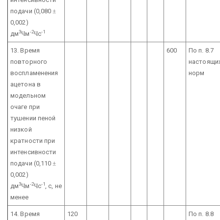
подачи
(0,080
±
0,002)
3
-2
-1
дм
Ч
м
Ч
с
13. Время
600
По п. 8.7
повторного
настоящи
воспламенения
норм
ацетона
в
модельном
очаге при
тушении пеной
низкой
кратности при
интенсивности
подачи
(0,110
±
0,002)
3
-2
-1
дм
Ч
м
Ч
с
, с,
не
менее
14. Время
120
По п. 8.8