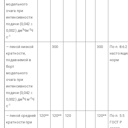
модельного
очага при
интенсивности
подачи
(0,042
±
3
-2
0,002) дм
Ч
м
Ч
-1
с
— пеной низкой
300
300
По п. 8.6.2
кратности,
настоящи
подаваемой в
норм
борт
модельного
очага при
интенсивности
подачи
(0,042
±
3
-2
0,002) дм
Ч
м
Ч
-1
с
— пеной средней
120**
120**
120
120**
По п. 5.5
кратности при
ГОСТ Р