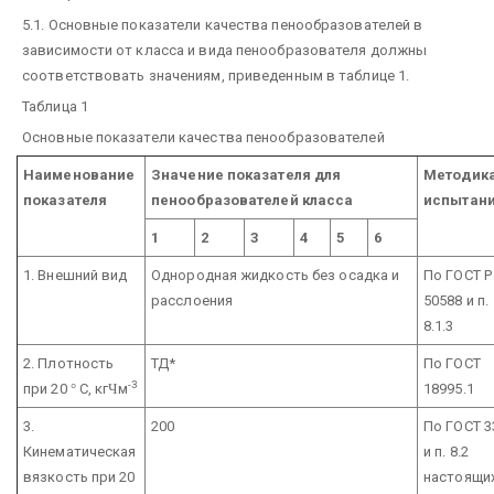
5.1. Основные показатели качества пенообразователей в
зависимости от класса и вида пенообразователя должны
соответствовать значениям, приведенным в таблице 1.
Таблица 1
Основные показатели качества пенообразователей
Наименование
Значение показателя для
Методик
показателя
пенообразователей класса
испытан
1
2
3
4
5
6
1. Внешний вид
Однородная жидкость без осадка и
По ГОСТ Р
расслоения
50588 и п.
8.1.3
2. Плотность
ТД*
По ГОСТ
-3
при 20
°
С, кг
Ч
м
18995.1
3.
200
По ГОСТ 3
Кинематическая
и п. 8.2
вязкость при 20
настоящи