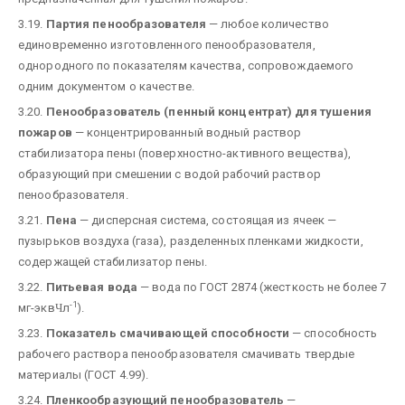
3.19.
Партия пенообразователя
— любое количество
единовременно изготовленного пенообразователя,
однородного по показателям качества, сопровождаемого
одним документом о качестве.
3.20.
Пенообразователь (пенный концентрат) для тушения
пожаров
— концентрированный водный раствор
стабилизатора пены (поверхностно-активного вещества),
образующий при смешении с водой рабочий раствор
пенообразователя.
3.21.
Пена
— дисперсная система, состоящая из ячеек —
пузырьков воздуха (газа), разделенных пленками жидкости,
содержащей стабилизатор пены.
3.22.
Питьевая вода
— вода по ГОСТ 2874 (жесткость не более 7
-1
мг-экв
Ч
л
).
3.23.
Показатель смачивающей способности
— способность
рабочего раствора пенообразователя смачивать твердые
материалы (ГОСТ 4.99).
3.24.
Пленкообразующий пенообразователь
—