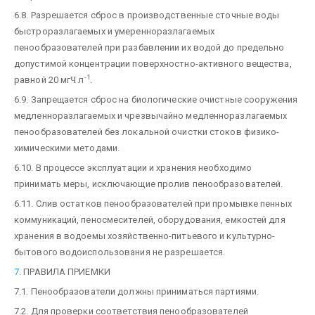
6.8. Разрешается сброс в производственные сточные воды
быстроразлагаемых и умеренноразлагаемых
пенообразователей при разбавлении их водой до предельно
допустимой концентрации поверхностно-активного вещества,
-1
равной 20 мг
Ч
л
.
6.9. Запрещается сброс на биологические очистные сооружения
медленноразлагаемых и чрезвычайно медленноразлагаемых
пенообразователей без локальной очистки стоков физико-
химическими методами.
6.10. В процессе эксплуатации и хранения необходимо
принимать меры, исключающие пролив пенообразователей.
6.11. Слив остатков пенообразователей при промывке пенных
коммуникаций, пеносмесителей, оборудования, емкостей для
хранения в водоемы хозяйственно-питьевого и культурно-
бытового водоиспользования не разрешается.
7
. ПРАВИЛА ПРИЕМКИ
7.1. Пенообразователи должны приниматься партиями.
7.2. Для проверки соответствия пенообразователей