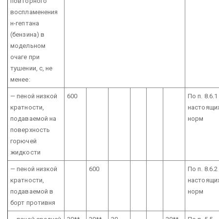
повторного
воспламенения
н-гептана
(бензина) в
модельном
очаге при
тушении, с,
не
менее:
— пеной низкой
600
По п. 8.6.1
кратности,
настоящи
подаваемой на
норм
поверхность
горючей
жидкости
— пеной низкой
600
По п. 8.6.2
кратности,
настоящи
подаваемой в
норм
борт противня