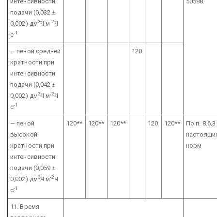
интенсивности
50588
подачи
(0,032
±
3
-2
0,002) дм
Ч
м
Ч
-1
с
— пеной средней
120
кратности при
интенсивности
подачи
(0,042
±
3
-2
0,002) дм
Ч
м
Ч
-1
с
— пеной
120**
120**
120**
120
120**
По п. 8.6.3
высокой
настоящи
кратности при
норм
интенсивности
подачи
(0,059
±
3
-2
0,002) дм
Ч
м
Ч
-1
с
11. Время