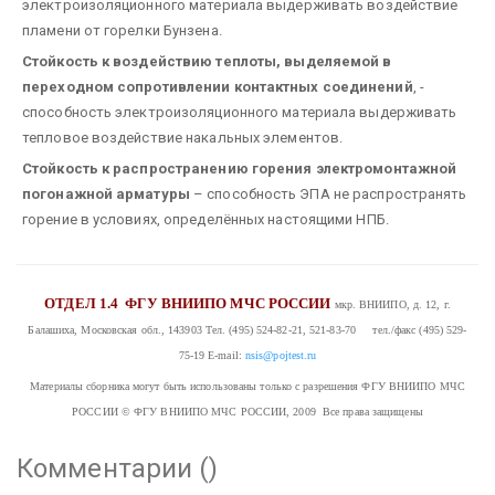
электроизоляционного материала выдерживать воздействие
пламени от горелки Бунзена.
Стойкость к воздействию теплоты, выделяемой в
переходном сопротивлении контактных соединений
, -
способность электроизоляционного материала выдерживать
тепловое воздействие накальных элементов.
Стойкость к распространению горения электромонтажной
погонажной арматуры
– способность ЭПА не распространять
горение в условиях, определённых настоящими НПБ.
ОТДЕЛ 1.4
ФГУ ВНИИПО МЧС РОССИИ
мкр. ВНИИПО, д. 12, г.
Балашиха, Московская обл., 143903
Тел. (495) 524-82-21, 521-83-70 тел./факс (495) 529-
75-19
E-mail:
nsis@pojtest.ru
Материалы сборника могут быть использованы только с разрешения ФГУ ВНИИПО МЧС
РОССИИ
© ФГУ ВНИИПО МЧС РОССИИ, 2009 Все права защищены
Комментарии (
)