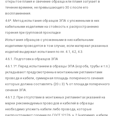
открытое пламя и свечение образца или пламя затухает в
течение времени, не превышающего 30 с после его
воспламенения.
4.6*. Метод испытания образцов ЭПА с уложенными в них
кабельными изделиями на стойкость к распространению
горения при групповой прокладке
Испытания образцов с уложенными в них кабельными
изделиями проводятся в том случае, если материал указанных
изделий выдержал испытания по пп. 4.1, 4.2, 4.3.
4.6.1. Подготовка образцов ЭПА
4.6.1.1*. Перед испытанием в образцы ЭПА (короба, трубы и т.п.)
укладывают предусмотренные монтажными регламентами
провода и кабели, суммарная площадь поперечного сечения
которых должна составлять (20
±
3) % от площади поперечного
сечения ЭПА.
4.6.1.2. При отсутствии в монтажных регламентах указаний на
марки рекомендуемых проводов и кабелей в образцы
необходимо уложить кабели либо провода, которые
распространяют горение по ГОСТ 12176, ч. 2 (например, кабели