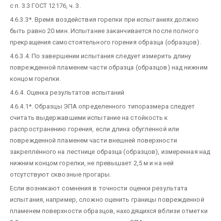
с п. 3.3 ГОСТ 12176, ч. 3.
4.6.3.3*. Время воздействия горелки при испытаниях должно
быть равно 20 мин. Испытание заканчивается после полного
прекращения самостоятельного горения образца (образцов).
4.6.3.4. По завершении испытания следует измерить длину
поврежденной пламенем части образца (образцов) над нижним
концом горелки.
4.6.4. Оценка результатов испытаний
4.6.4.1*. Образцы ЭПА определенного типоразмера следует
считать выдержавшими испытание на стойкость к
распространению горения, если длина обугленной или
поврежденной пламенем части внешней поверхности
закреплённого на лестнице образца (образцов), измеренная над
нижним концом горелки, не превышает 2,5 м и на ней
отсутствуют сквозные прогары.
Если возникают сомнения в точности оценки результата
испытания, например, сложно оценить границы поврежденной
пламенем поверхности образцов, находящихся вблизи отметки