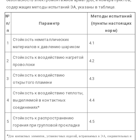
содержащих методы испытаний ЭА, указаны в таблице.
№
Методы испытаний
п/
Параметр
(пункты настоящих
п
норм)
Стойкость неметаллических
1
4.1
материалов к давлению шариком
Стойкость к воздействию нагретой
2
4.2
проволоки
Стойкость к воздействию
3
4.3
открытого пламени
Стойкость к воздействию теплоты,
4
выделяемой в контактных
4.4
соединениях*
Стойкость к распространению
5
4.5
горения при групповой прокладке
*
Для контактных элементов, установочных изделий, встраиваемых в ЭА, соединительных и