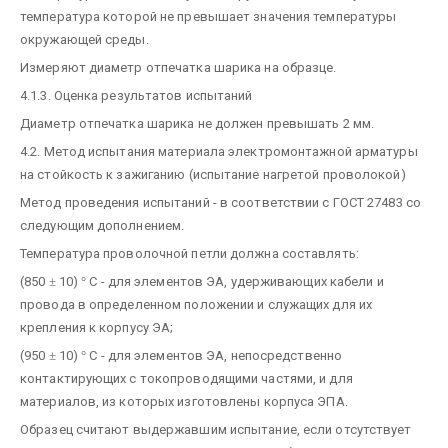
температура которой не превышает значения температуры
окружающей среды.
Измеряют диаметр отпечатка шарика на образце.
4.1.3. Оценка результатов испытаний
Диаметр отпечатка шарика не должен превышать 2 мм.
4.2. Метод испытания материала электромонтажной арматуры
на стойкость к зажиганию (испытание нагретой проволокой)
Метод проведения испытаний - в соответствии с ГОСТ 27483 со
следующим дополнением.
Температура проволочной петли должна составлять:
(850
±
10)
°
С - для элементов ЭА, удерживающих кабели и
провода в определенном положении и служащих для их
крепления к корпусу ЭА;
(950
±
10)
°
С - для элементов ЭА, непосредственно
контактирующих с токопроводящими частями, и для
материалов, из которых изготовлены корпуса ЭПА.
Образец считают выдержавшим испытание, если отсутствует