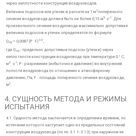
через неплотности конструкций воздуховодов.
2
Величина подсосов или утечек в расчете на 1 м
поперечного
3 .
-1
сечения воздуховода должна быть не более 0,15 м
с
. Для
произвольного сечения воздуховода максимально допустимая
величина подсосов и утечек определяется по формуле
.
1/2
Q
= 0,0087 (Р
F)
,
пр
где Q
- предельно допустимые подсосы (утечки) через
пр
неплотности конструкции воздуховода при температуре 0
°
С,
3 .
-1
м
с
; Р - разрежение (избыточное давление) во внутренней
полости воздуховода по отношению к атмосферному
давлению, Па; F - площадь поперечного сечения воздуховода,
2
м
.
4. СУЩНОСТЬ МЕТОДА И РЕЖИМЫ
ИСПЫТАНИЯ
4.1. Сущность метода заключается в определении времени, по
истечении которого наступает одно из предельных состояний
конструкции воздуховода (по пп. 3.1.1- 3.1.3) при наружном ее