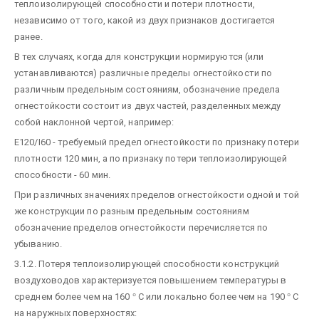
теплоизолирующей способности и потери плотности,
независимо от того, какой из двух признаков достигается
ранее.
В тех случаях, когда для конструкции нормируются (или
устанавливаются) различные пределы огнестойкости по
различным предельным состояниям, обозначение предела
огнестойкости состоит из двух частей, разделенных между
собой наклонной чертой, например:
E120/I60 - требуемый предел огнестойкости по признаку потери
плотности 120 мин, а по признаку потери теплоизолирующей
способности - 60 мин.
При различных значениях пределов огнестойкости одной и той
же конструкции по разным предельным состояниям
обозначение пределов огнестойкости перечисляется по
убыванию.
3.1.2. Потеря теплоизолирующей способности конструкций
воздуховодов характеризуется повышением температуры в
среднем более чем на 160
°
С или локально более чем на 190
°
С
на наружных поверхностях: