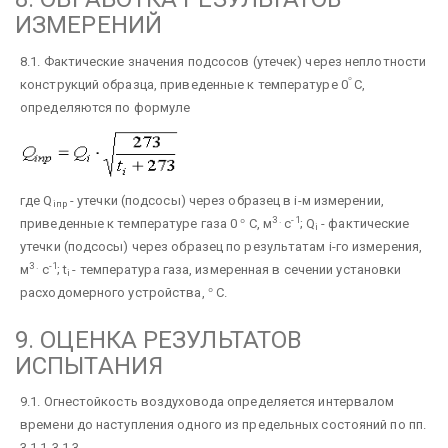
ИЗМЕРЕНИЙ
8.1. Фактические значения подсосов (утечек) через неплотности
°
конструкций образца, приведенные к температуре
0
С,
определяются по формуле
где Q
- утечки (подсосы) через образец в i-м измерении,
iпр
3 .
-1
приведенные к температуре газа 0
°
С, м
с
; Q
- фактические
i
утечки (подсосы) через образец по результатам i-го измерения,
3 .
-1
м
с
; t
- температура газа, измеренная в сечении установки
i
расходомерного устройства,
°
С.
9. ОЦЕНКА РЕЗУЛЬТАТОВ
ИСПЫТАНИЯ
9.1. Огнестойкость воздуховода определяется интервалом
времени до наступления одного из предельных состояний по пп.
3.1.1-3.1.3.