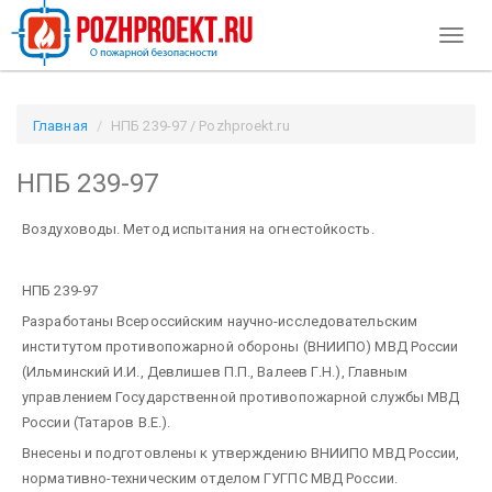
Toggl
naviga
Главная
НПБ 239-97 / Pozhproekt.ru
НПБ 239-97
Воздуховоды. Метод испытания на огнестойкость.
НПБ 239-97
Разработаны Всероссийским научно-исследовательским
институтом противопожарной обороны (ВНИИПО) МВД России
(Ильминский И.И., Девлишев П.П., Валеев Г.Н.), Главным
управлением Государственной противопожарной службы МВД
России (Татаров В.Е.).
Внесены и подготовлены к утверждению ВНИИПО МВД России,
нормативно-техническим отделом ГУГПС МВД России.