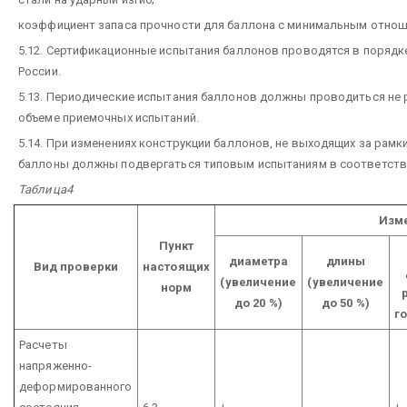
коэффициент запаса прочности для баллона с минимальным отнош
5.12. Сертификационные испытания баллонов проводятся в порядк
России.
5.13. Периодические испытания баллонов должны проводиться не р
объеме приемочных испытаний.
5.14. При изменениях конструкции баллонов, не выходящих за рамки
баллоны должны подвергаться типовым испытаниям в соответстви
Таблица4
Изм
Пункт
диаметра
длины
Вид проверки
настоящих
(увеличение
(увеличение
норм
до 20 %)
до 50 %)
г
Расчеты
напряженно-
деформированного