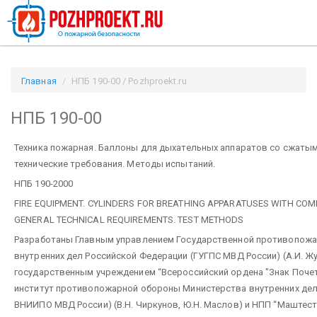
Главная
НПБ 190-00 / Pozhproekt.ru
НПБ 190-00
Техника пожарная. Баллоны для дыхательных аппаратов со сжаты
технические требования. Методы испытаний.
НПБ 190-2000
FIRE EQUIPMENT. CYLINDERS FOR BREATHING APPARATUSES WITH COM
GENERAL TECHNICAL REQUIREMENTS. TEST METHODS
Разработаны Главным управлением Государственной противопож
внутренних дел Российской Федерации (ГУГПС МВД России) (А.И. Жу
государственным учреждением “Всероссийский ордена "Знак Поче
институт противопожарной обороны Министерства внутренних дел
ВНИИПО МВД России) (В.Н. Чиркунов, Ю.Н. Маслов) и НПП “Маштест” (