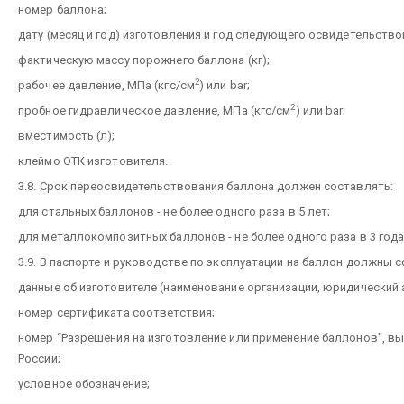
номер баллона;
дату (месяц и год) изготовления и год следующего освидетельство
фактическую массу порожнего баллона (кг);
2
рабочее давление, МПа (кгс/см
) или bar;
2
пробное гидравлическое давление, МПа (кгс/см
) или bar;
вместимость (л);
клеймо ОТК изготовителя.
3.8. Срок переосвидетельствования баллона должен составлять:
для стальных баллонов - не более одного раза в 5 лет;
для металлокомпозитных баллонов - не более одного раза в 3 года
3.9. В паспорте и руководстве по эксплуатации на баллон должны
данные об изготовителе (наименование организации, юридический 
номер сертификата соответствия;
номер “Разрешения на изготовление или применение баллонов”, в
России;
условное обозначение;