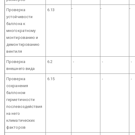
-
-
-
Проверка
6.13
устойчивости
баллона к
многократному
монтированию и
демонтированию
вентиля
Проверка
6.2
-
-
-
внешнего вида
-
Проверка
6.15
-
-
сохранения
баллоном
герметичности
послевоздействия
на него
климатических
факторов