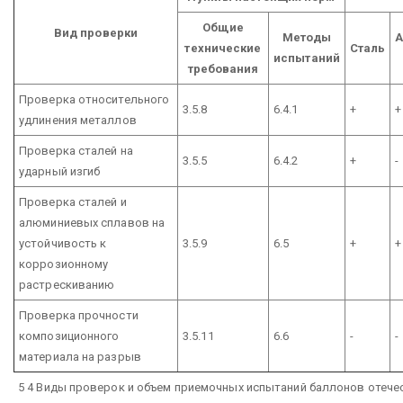
Общие
Вид проверки
Методы
технические
Сталь
испытаний
требования
Проверка относительного
3.5.8
6.4.1
+
+
удлинения металлов
Проверка сталей на
3.5.5
6.4.2
+
-
ударный изгиб
Проверка сталей и
алюминиевых сплавов на
устойчивость к
3.5.9
6.5
+
+
коррозионному
растрескиванию
Проверка прочности
композиционного
3.5.11
6.6
-
-
материала на разрыв
5 4 Виды проверок и объем приемочных испытаний баллонов отеч