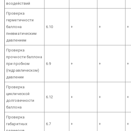
воздействий
Проверка
герметичности
баллона
6.10
+
+
+
пневматическим
давлением
Проверка
прочности баллона
при пробном
6.9
+
+
+
(гидравлическом)
давлении
Проверка
циклической
6.12
+
+
+
долговечности
баллона
Проверка
габаритных
6.7
+
+
+
размеров