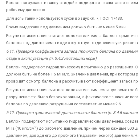
Баллон погружают в ванну с водой и подвергают испытанию пнев
рабочему давлению.
Для испытаний используется сухой воздух кл. 7, ГОСТ 17433.
Время выдержки под давлением должно быть не менее 5 мин.
Результат испытания считают положительным, а баллон герметич
баллона под давлением в воде отсутствует отделение пузырьков в
6.11. Проверка коэффициента запаса прочности баллона по давлен
стадии эксплуатации (п. 3.4.2 настоящих норм)
Баллон подвергают гидравлическому испытанию до разрушения. С
должна быть не более 1,5 МПа/с. Значение давления, при котором
проводят осмотр баллона и рассчитывают коэффициент запаса пр
Результат испытания считают положительным, если при осмотре б
разрушение его было безосколочным, а фактическое значение коэ
баллона по давлению разрушения составляет не менее 2,6.
6.12. Проверка циклической долговечности баллона (п. 3.4.6 настоя
Баллон подвергают испытанию гидравлическим давлением, создава
2
МПа (10 кгс/см
) до рабочего давления, причем через каждые 500 
давлением, доводя его до пробного (гидравлического) давления. Ча