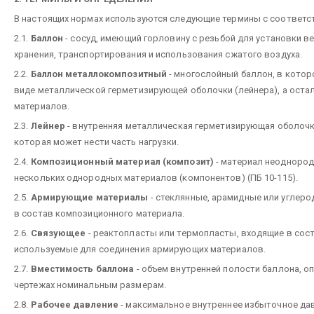
В настоящих нормах используются следующие термины с соответ
2.1.
Баллон
- сосуд, имеющий горловину с резьбой для установки в
хранения, транспортирования и использования сжатого воздуха.
2.2.
Баллон металлокомпозитный
- многослойный баллон, в котор
виде металлической герметизирующей оболочки (лейнера), а оста
материалов.
2.3.
Лейнер
- внутренняя металлическая герметизирующая оболоч
которая может нести часть нагрузки.
2.4.
Композиционный материал (композит)
- материал неоднород
нескольких однородных материалов (компонентов) (ПБ 10-115).
2.5.
Армирующие материалы
- стеклянные, арамидные или углерод
в состав композиционного материала.
2.6.
Связующее
- реактопласты или термопласты, входящие в сос
используемые для соединения армирующих материалов.
2.7.
Вместимость баллона
- объем внутренней полости баллона, 
чертежах номинальным размерам.
2.8.
Рабочее давление
- максимальное внутреннее избыточное да