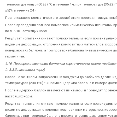
температуре минус (60 ±3) °С в течение 4 ч, при температуре (35 ±2)
±5)% в течение 24 ч.
После каждого климатического воздействия проводят визуальный
После проведения полного комплекса климатических испытаний п
по п. 6.10 настоящих норм.
Результат испытания считают положительным, если при визуальн
видимые деформации, отслоения композитных материалов, корроз
поверхностях баллона, а при проверке баллона пневматическим да
герметичен.
6.16. Проверка сохранения баллоном герметичности после пребывани
(п 3.3.3 настоящих норм)
Баллон с вентилем, заправленный воздухом до рабочего давления,
температурой (200 ±20) °С Время выдержки баллона в камере должн
После выдержки баллон извлекают из камеры и проводят проверку 
настоящих норм.
Результат испытания считают положительным, если при визуальн
видимые деформации отслоения композитных материалов, коррози
баллона, а при проверке баллона пневматическим давлением устан