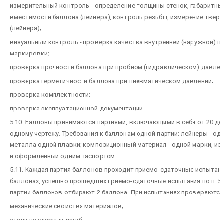
измерительный контроль - определение толщины стенок, габаритн
вместимости баллона (лейнера), контроль резьбы, измерение тве
(лейнера);
визуальный контроль - проверка качества внутренней (наружной) 
маркировки;
проверка прочности баллона при пробном (гидравлическом) давле
проверка герметичности баллона при пневматическом давлении;
проверка комплектности;
проверка эксплуатационной документации.
5.10. Баллоны принимаются партиями, включающими в себя от 20 д
одному чертежу. Требования к баллонам одной партии: лейнеры - о
металла одной плавки; композиционный материал - одной марки, и
и оформленный одним паспортом.
5.11. Каждая партия баллонов проходит приемо-сдаточные испыта
баллонах, успешно прошедших приемо-сдаточные испытания по п. 5
партии баллонов отбирают 2 баллона. При испытаниях проверяютс
механические свойства материалов;
стали на ударный изгиб;