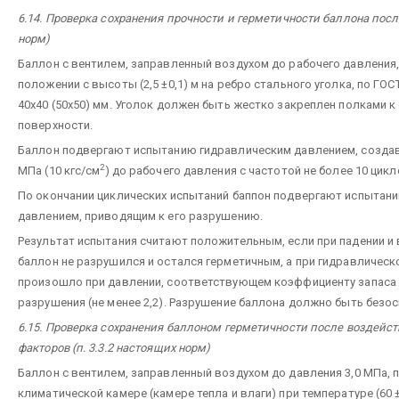
6.14. Проверка сохранения прочности и герметичности баллона после
норм)
Баллон с вентилем, заправленный воздухом до рабочего давления
положении с высоты (2,5 ±0,1) м на ребро стального уголка, по ГО
40х40 (50х50) мм. Уголок должен быть жестко закреплен полками 
поверхности.
Баллон подвергают испытанию гидравлическим давлением, создава
2
МПа (10 кгс/см
) до рабочего давления с частотой не более 10 цикл
По окончании циклических испытаний баппон подвергают испытан
давлением, приводящим к его разрушению.
Результат испытания считают положительным, если при падении и
баллон не разрушился и остался герметичным, а при гидравличес
произошло при давлении, соответствующем коэффициенту запаса
разрушения (не менее 2,2). Разрушение баллона должно быть безо
6.15. Проверка сохранения баллоном герметичности после воздейст
факторов (п. 3.3.2 настоящих норм)
Баллон с вентилем, заправленный воздухом до давления 3,0 МПа
климатической камере (камере тепла и влаги) при температуре (60 ±3