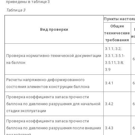
приведены в таблице 3
Таблица 3
Пункты настоя
Общие
Вид проверки
технические
и
требования
3.1.1; 3.2;
Проверка нормативно-технической документации
3.3.1; 3.5.1-
6
на баллон
3.5.11; 3.8;
3.9
Расчеты напряженно-деформированного
3.4.1
6
состояния элементов конструкции баллона
Проверка коэффициента запаса прочности
баллона по давлению разрушения для начальной
3.4.2
6
стадии эксплуатации
Проверка коэффициента запаса прочности
баллона по давлению разрушения после внешних
3.4.3
6
воздействий