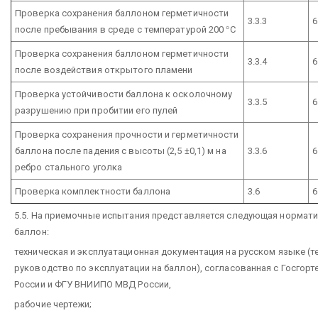
Проверка сохранения баллоном герметичности
3.3.3
6
после пребывания в среде с температурой 200
°
С
Проверка сохранения баллоном герметичности
3.3.4
6
после воздействия открытого пламени
Проверка устойчивости баллона к осколочному
3.3.5
6
разрушению при пробитии его пулей
Проверка сохранения прочности и герметичности
баллона после падения с высоты (2,5 ±0,1) м на
3.3.6
6
ребро стального уголка
Проверка комплектности баллона
3.6
6
5.5. На приемочные испытания представляется следующая нормати
баллон:
техническая и эксплуатационная документация на русском языке (те
руководство по эксплуатации на баллон), согласованная с Госгор
России и ФГУ ВНИИПО МВД России,
рабочие чертежи;