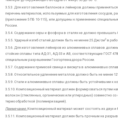
3.5.3. Для изготовления баллонов и лейнеров должны применяться
перечень материалов, используемых для изготовления сосудов, 
(приложение 5 ПБ 10-115), или допущены к применению специальн
России.
3.5.4. Содержание серы и фосфора в сталях не должно превышать 
2
3.5.5. Ударный изгиб сталей должен быть не менее 25 Дж/см
в рабо
3.5.6. Для изготовления лейнеров из алюминиевых сплавов должн
стойкие сплавы типа АД-31, АД-33 и АВ, соответствующие ГОСТ 47
специальным разрешением Госгортехнадзора России.
3.5.7. Содержание примесей свинца и висмута в алюминиевых спла
3.5.8. Относительное удлинение металлов должно быть не менее 12
3.5.9. Стали и алюминиевые сплавы должны быть устойчивыми к 
3.5.10. Композиционный материал должен формироваться путем н
волокон (стеклянных, органических или углеродных) совместно с
термообработкой (полимеризацией).
Примечание.
Композиционный материал может состоять из двух и 
3.5.11. Композиционный материал должен быть прочным на разрыв