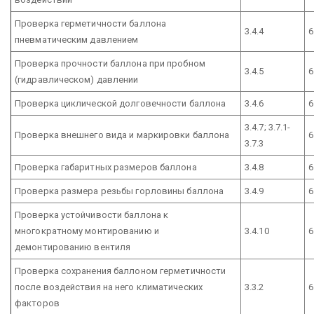
Проверка герметичности баллона
3.4.4
6
пневматическим давлением
Проверка прочности баллона при пробном
3.4.5
6
(гидравлическом) давлении
Проверка циклической долговечности баллона
3.4.6
6
3.4.7; 3.7.1-
Проверка внешнего вида и маркировки баллона
6
3.7.3
Проверка габаритных размеров баллона
3.4.8
6
Проверка размера резьбы горловины баллона
3.4.9
6
Проверка устойчивости баллона к
многократному монтированию и
3.4.10
6
демонтированию вентиля
Проверка сохранения баллоном герметичности
после воздействия на него климатических
3.3.2
6
факторов