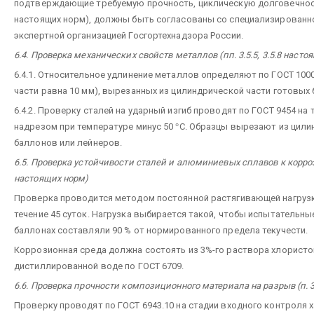
подтверждающие требуемую прочность, циклическую долговечность
настоящих норм), должны быть согласованы со специализированн
экспертной организацией Госгортехнадзора России.
6.4. Проверка механических свойств металлов (пп. 3.5.5, 3.5.8 насто
6.4.1. Относительное удлинение металлов определяют по ГОСТ 100
части равна 10 мм), вырезанных из цилиндрической части готовых
6.4.2. Проверку сталей на ударный изгиб проводят по ГОСТ 9454 на
надрезом при температуре минус 50
°
С. Образцы вырезают из цили
баллонов или лейнеров.
6.5. Проверка устойчивости сталей и алюминиевых сплавов к корроз
настоящих норм)
Проверка проводится методом постоянной растягивающей нагрузки
течение 45 суток. Нагрузка выбирается такой, чтобы испытательны
баллонах составляли 90 % от нормированного предела текучести.
Коррозионная среда должна состоять из 3%-го раствора хлористог
дистиллированной воде по ГОСТ 6709.
6.6. Проверка прочности композиционного материала на разрыв (п. 
Проверку проводят по ГОСТ 6943.10 на стадии входного контроля