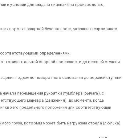
ий и условий для выдачи лицензий на производство,
ящих нормах пожарной безопасности, указаны в справочном
 соответствующими определениями:
 от горизонтальной опорной поверхности до верхней ступени
вращения подъемно-поворотного основания до верхней ступени
 начала перемещения рукоятки (тумблера, рычага), с
тствующего маневра (движения), до момента, когда
тиг своего предельного положения или соответствующий
мого груза, которым может быть нагружена стрела (люлька)