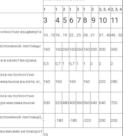
1
1
2
1
2
1
2
2, 3, 4
2, 3, 4
3
4
5
6
7
8
9
10
11
полностью выдвинута
10...13
16...19
22...25
28...31
37...40
49...52
рислоненной лестницы
160
160
260
160
260
160
300
300
300
е в качестве крана
0,5
0,7
1
0,7
1
1
2
2
2
зка на полностью
имальном вылете, кг,
160
160
160
160
220
280
зка на полностью
при максимальном
300
320
480
400
560
560
640
640
720
ислоненной лестнице),
-
-180
-180
-220
200
200
 возможен ее поворот
10