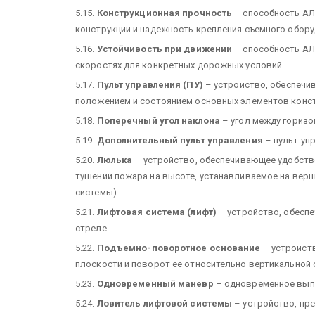
5.15.
Конструкционная прочность
– способность АЛ
конструкции и надежность крепления съемного обору
5.16.
Устойчивость при движении
– способность АЛ
скоростях для конкретных дорожных условий.
5.17.
Пульт управления
(ПУ)
– устройство, обеспечи
положением и состоянием основных элементов конст
5.18.
Поперечный угол наклона
– угол между горизо
5.19.
Дополнительный пульт управления
– пульт уп
5.20.
Люлька
– устройство, обеспечивающее удобств
тушении пожара на высоте, устанавливаемое на вер
системы).
5.21.
Лифтовая система (лифт)
– устройство, обесп
стреле.
5.22.
Подъемно-поворотное основание
– устройст
плоскости и поворот ее относительно вертикальной 
5.23.
Одновременный маневр
– одновременное выпо
5.24.
Ловитель лифтовой системы
– устройство, пр