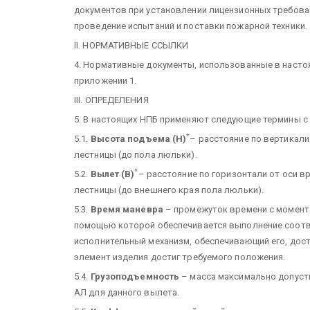
документов при установлении лицензионных требован
проведение испытаний и поставки пожарной техники.
II. НОРМАТИВНЫЕ ССЫЛКИ
4. Нормативные документы, использованные в насто
приложении 1.
III. ОПРЕДЕЛЕНИЯ
5. В настоящих НПБ применяют следующие термины
с
*
5.1.
Высота подъема (Н)
– расстояние по вертикали
лестницы (до пола люльки).
*
5.2.
Вылет (В)
– расстояние по горизонтали от оси 
лестницы (до внешнего края пола люльки).
5.3.
Время маневра
– промежуток времени с момента
помощью которой обеспечивается выполнение соотве
исполнительный механизм, обеспечивающий его, дос
элемент изделия достиг требуемого положения.
5.4.
Грузоподъемность
– масса максимально допусти
АЛ для данного вылета.