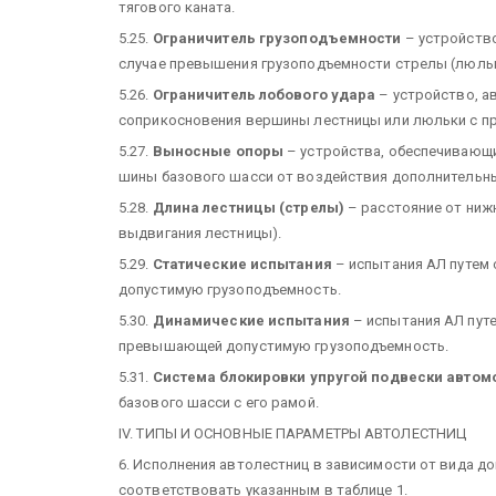
тягового каната.
5.25.
Ограничитель грузоподъемности
– устройств
случае превышения грузоподъемности стрелы (люльк
5.26.
Ограничитель лобового удара
– устройство, а
соприкосновения вершины лестницы или люльки с пр
5.27.
Выносные опоры
– устройства, обеспечивающи
шины базового шасси от воздействия дополнительны
5.28.
Длина лестницы (стрелы)
– расстояние от нижн
выдвигания лестницы).
5.29.
Статические испытания
– испытания АЛ путем
допустимую грузоподъемность.
5.30.
Динамические испытания
– испытания АЛ путе
превышающей допустимую грузоподъемность.
5.31.
Система блокировки упругой подвески автом
базового шасси с его рамой.
IV. ТИПЫ И ОСНОВНЫЕ ПАРАМЕТРЫ АВТОЛЕСТНИЦ
6. Исполнения автолестниц в зависимости от вида 
соответствовать указанным в таблице 1.