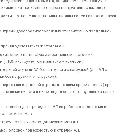
ие удерживающего момента, создаваемого массой АЛ, к
кидывания, проходящего через центры выносных опор.
ивости
– отношение половины ширины колеи базового шасси
центрами двух противоположных относительно продольной
 производится монтаж стрелы АЛ.
водителем, в полностью заправленном состоянии,
 (ПТВ), инструментом и запасным колесом.
ерхней ступени АЛ без нагрузки и с нагрузкой (для АЛ с
без нагрузки и с нагрузкой).
 очерченная вершиной стрелы (внешним краем люльки) при
начениями вылета и высоты для соответствующего значения
азначенных для приведения АЛ из рабочего положения в
ивода механизмов.
е время работы приводов механизмов АЛ.
ьной опорной поверхностью и стрелой АЛ.