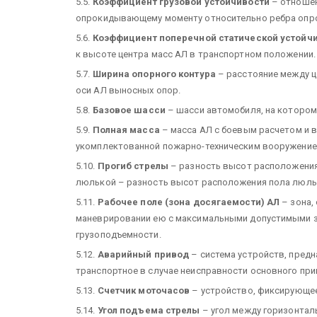
5.5.
Коэффициент грузовой устойчивости
– отношен
опрокидывающему моменту относительно ребра опро
5.6.
Коэффициент поперечной статической устойч
к высоте центра масс АЛ в транспортном положении.
5.7.
Ширина опорного контура
– расстояние между 
оси АЛ выносных опор.
5.8.
Базовое шасси
– шасси автомобиля, на котором
5.9.
Полная масса
– масса АЛ с боевым расчетом и 
укомплектованной пожарно-техническим вооружением
5.10.
Прогиб стрелы
– разность высот расположения в
люлькой – разность высот расположения пола люльки 
5.11.
Рабочее поле (зона досягаемости) АЛ
– зона,
маневрировании ею с максимальными допустимыми з
грузоподъемности.
5.12.
Аварийный привод
– система устройств, предн
транспортное в случае неисправности основного пр
5.13.
Счетчик моточасов
– устройство, фиксирующе
5.14.
Угол подъема стрелы
– угол между горизонтал