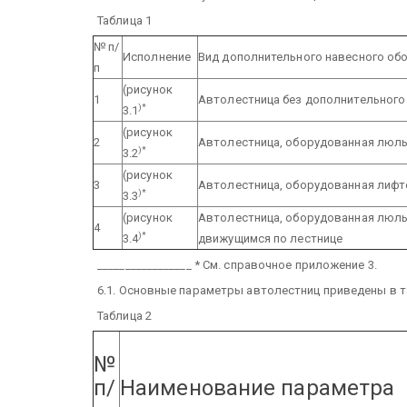
Таблица 1
№ п/
Исполнение
Вид дополнительного навесного об
п
(рисунок
1
Автолестница без дополнительного
)*
3.1
(рисунок
2
Автолестница, оборудованная люль
)*
3.2
(рисунок
3
Автолестница, оборудованная лифт
)*
3.3
(рисунок
Автолестница, оборудованная люльк
4
)*
3.4
движущимся по лестнице
_________________
* См. справочное приложение 3.
6.1. Основные параметры автолестниц приведены в т
Таблица 2
№
п/
Наименование параметра