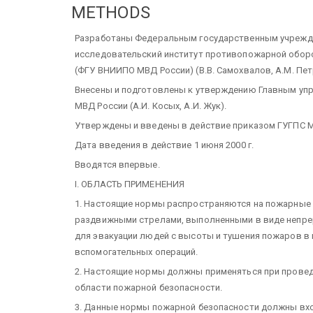
METHODS
Разработаны Федеральным государственным учрежден
исследовательский институт противопожарной оборо
(ФГУ ВНИИПО МВД России) (В.В. Самохвалов, А.М. Петр
Внесены и подготовлены к утверждению Главным уп
МВД России (А.И. Косых, А.И. Жук).
Утверждены и введены в действие приказом ГУГПС МВД
Дата введения в действие 1 июня 2000 г.
Вводятся впервые.
I. ОБЛАСТЬ ПРИМЕНЕНИЯ
1. Настоящие нормы распространяются на пожарные 
раздвижными стрелами, выполненными в виде непрер
для эвакуации людей с высоты и тушения пожаров в 
вспомогательных операций.
2. Настоящие нормы должны применяться при провед
области пожарной безопасности.
3. Данные нормы пожарной безопасности должны вхо