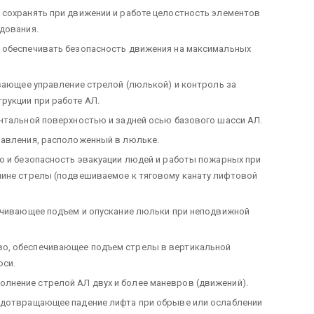
 сохранять при движении и работе целостность элементов
дования.
 обеспечивать безопасность движения на максимальных
вающее управление стрелой (люлькой) и контроль за
рукции при работе АЛ.
нтальной поверхностью и задней осью базового шасси АЛ.
равления, расположенный в люльке.
о и безопасность эвакуации людей и работы пожарных при
шине стрелы (подвешиваемое к тяговому канату лифтовой
ечивающее подъем и опускание люльки при неподвижной
во, обеспечивающее подъем стрелы в вертикальной
оси.
лнение стрелой АЛ двух и более маневров (движений).
едотвращающее падение лифта при обрыве или ослаблении