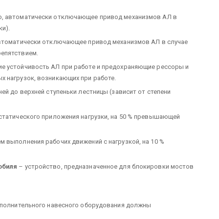
о, автоматически отключающее привод механизмов АЛ в
и).
втоматически отключающее привод механизмов АЛ в случае
епятствием.
е устойчивость АЛ при работе и предохраняющие рессоры и
х нагрузок, возникающих при работе.
ей до верхней ступеньки лестницы (зависит от степени
 статического приложения нагрузки, на 50 % превышающей
м выполнения рабочих движений с нагрузкой, на 10 %
обиля
– устройство, предназначенное для блокировки мостов
дополнительного навесного оборудования должны