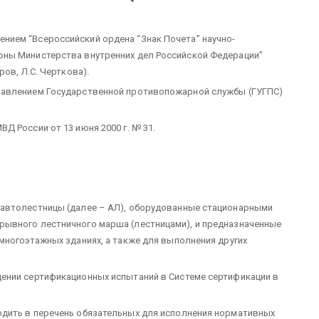
ием “Всероссийский ордена “Знак Почета” научно-
ны Министерства внутренних дел Российской Федерации”
ов, Л.С. Черткова).
равлением Государственной противопожарной службы (ГУГПС)
 России от 13 июня 2000 г. № 31.
автолестницы (далее – АЛ), оборудованные стационарными
ывного лестничного марша (лестницами), и предназначенные
многоэтажных зданиях, а также для выполнения других
ении сертификационных испытаний в Системе сертификации в
дить в перечень обязательных для исполнения нормативных