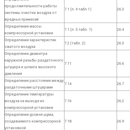
продолжительности работы
7.1 (п. 4 табл.1)
26.3
системы очистки воздуха от
вредных примесей
Определение массы
7.1 (п. 5 табл. 1)
26.4
компрессорной установки
Определение характеристик
7.2 (табл. 2)
26.3
сжатого воздуха
Определение диаметра
наружной резьбы раздаточного
7.11
26.6
штуцера и шланга высокого
давления
Определение расстояния между
7.14
26.7
раздаточными штуцерами
Определение температуры
воздуха на выходе из
7.16
26.2
компрессорной установки
Определение уровня шума,
создаваемого компрессорной
7.18
26.9
установкой