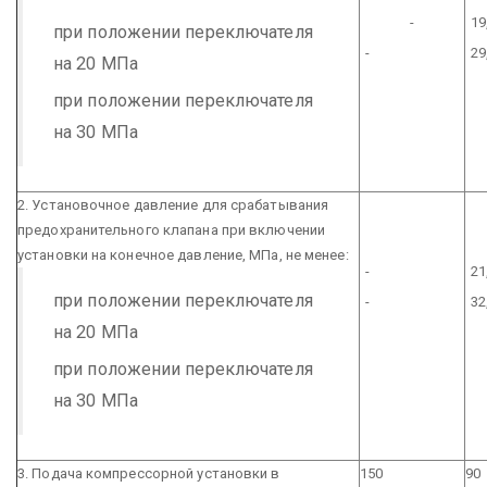
-
19
при положении переключателя
-
29
на 20 МПа
при положении переключателя
на 30 МПа
2. Установочное давление для срабатывания
предохранительного клапана при включении
установки на конечное давление, МПа, не менее:
-
21
при положении переключателя
-
32
на 20 МПа
при положении переключателя
на 30 МПа
3. Подача компрессорной установки в
150
90