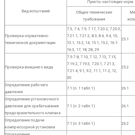
Пункты настоящих норм
Вид испытаний
Общие технические
Ме
требования
исп
7.3, 7.4, 7.9, 7.17, 7.20.2, 7.20.3,
Проверка нормативно-
7.21.1, 7.21.2, 8.3, 8.4, 9.4, 10,
25.1
технической документации
13.1, 13.2, 14, 15.1, 15.2, 16.1-
16.3, 17, 18, 28, 29
7.5-7.8, 7.10, 7.12, 7.13, 7.15,
7.19.2, 7.19.3, 7.20.1, 7.21.3,
Проверка внешнего вида
25.2
7.21.4, 9.1, 9.2, 11.1, 11.2, 12,
30
Определение рабочего
7.1 (п. 1 табл.1)
26.1
давления
Определение установочного
давления для срабатывания
7.1 (п. 2 табл.1)
26.1
предохранительного клапана
Определение подачи
7.1 (п. 3 табл.1)
26.2
компрессорной установки
Определение