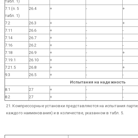
табл. 1)
7.1 (п. 5
26.4
+
-
+
табл. 1)
7.2
26.3
+
-
+
7.11
26.6
+
-
-
7.14
26.7
+
-
-
7.16
26.2
+
-
-
7.18
26.9
+
-
+
7.19.1
26.10
+
-
-
7.21.5
26.8
+
-
+
9.3
26.5
+
-
-
Испытания на надежность
8.1
27
+
-
-
8.2
27
+
-
-
21. Компрессорные установки представляются на испытания партия
каждого наименования) и в количестве, указанном в табл. 5.