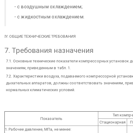
- с воздушным охлаждением;
- с жидкостным охлаждением.
I
Y. ОБЩИЕ ТЕХНИЧЕСКИЕ ТРЕБОВАНИЯ
7. Требования назначения
7.1. Основные технические показатели компрессорных установок
значениям, приведенным в табл. 1.
7.2. Характеристики воздуха, подаваемого компрессорной установ
дыхательных аппаратов, должны соответствовать значениям, прив
нормальных климатических условий.
Тип компр
Показатель
Стационарная
П
1. Рабочее давление, МПа, не менее: