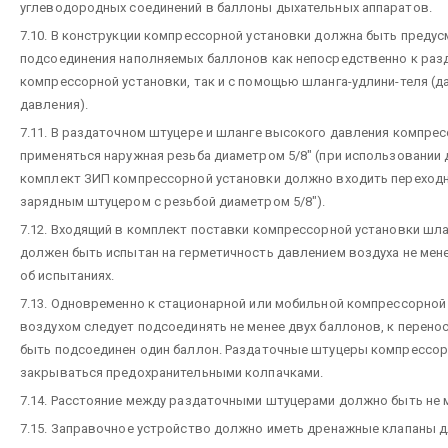
углеводородных соединений в баллоны дыхательных аппаратов.
7.10. В конструкции компрессорной установки должна быть преду
подсоединения наполняемых баллонов как непосредственно к ра
компрессорной установки, так и с помощью шланга-удлини-теля (д
давления).
7.11. В раздаточном штуцере и шланге высокого давления компре
применяться наружная резьба диаметром 5/8" (при использовании 
комплект ЗИП компрессорной установки должно входить переходн
зарядным штуцером с резьбой диаметром 5/8").
7.12. Входящий в комплект поставки компрессорной установки шл
должен быть испытан на герметичность давлением воздуха не мене
об испытаниях.
7.13. Одновременно к стационарной или мобильной компрессорной
воздухом следует подсоединять не менее двух баллонов, к перено
быть подсоединен один баллон. Раздаточные штуцеры компрессо
закрываться предохранительными колпачками.
7.14. Расстояние между раздаточными штуцерами должно быть не м
7.15. Заправочное устройство должно иметь дренажные клапаны д