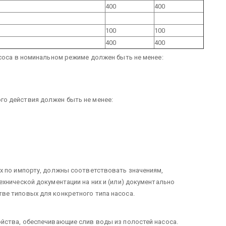
400
400
100
100
400
400
асоса в номинальном режиме должен быть не менее:
о действия должен быть не менее:
х по импорту, должны соответствовать значениям,
хнической документации на них и (или) документально
ве типовых для конкретного типа насоса.
йства, обеспечивающие слив воды из полостей насоса.