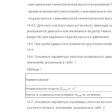
- максимальная геометрическая высота всасывания
- время всасывания (заполнения) с максимальной г
- подача насоса с максимальной геометрической выс
14.4.2. Для насосов (насосных установок), имеющих 
указывается диапазон или величина и ее допустимые
веществ) при заданных подачах насоса и давлениях.
14.5. При необходимости в номенклатуру показателей 
14.4.
14.6. Основные параметры насосов нормального да
значениям, указанным в табл. 1.
Таблица 1
Наименование
-1
Номинальная подача
Q
, л · с
ном
Напор в номинальном режиме
H
, м, не менее
ном
14.7. Основные параметры и размеры насосов высо
соответствовать значениям, указанным в табл. 2.