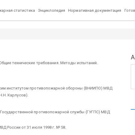
арная статистика
Энциклопедия
Нормативная документация
Гото
А
Общие технические требования. Методы испытаний.
ским институтом противопожарной обороны (ВНИИПО) МВД
 Н.Н. Карлусов).
 Государственной противопожарной службы (ГУГПС) МВД
Д России от 31 июля 1998 г. № 58.