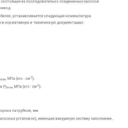
 состоящие из последовательно соединенных насосов
ривод.
обилях, устанавливается следующая номенклатура
я в нормативную и техническую документацию:
-2
, МПа (кгс · см
);
1max
-2
са
Р
, МПа (кгс · см
);
2max
орных патрубков, мм.
насосных установок), имеющих вакуумную систему заполнения,