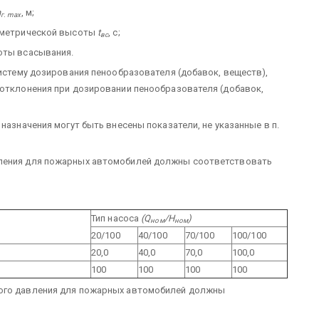
h
, м;
г. max
еометрической высоты
t
, с;
вс
оты всасывания.
систему дозирования пенообразователя (добавок, веществ),
 отклонения при дозировании пенообразователя (добавок,
назначения могут быть внесены показатели, не указанные в п.
вления для пожарных автомобилей должны соответствовать
Тип насоса
(Q
/H
)
ном
ном
20/100
40/100
70/100
100/100
20,0
40,0
70,0
100,0
100
100
100
100
кого давления для пожарных автомобилей должны