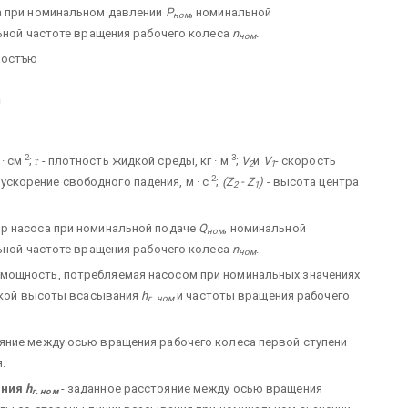
а при номинальном давлении
Р
, номинальной
ном
ной частоте вращения рабочего колеса
n
.
ном
мостъю
-2
-3
· см
;
r
- плотность жидкой среды, кг · м
;
V
и
V
- скорость
2
1
-2
 ускорение свободного падения, м · с
;
(Z
- Z
)
- высота центра
2
1
ор насоса при номинальной подаче
Q
, номинальной
ном
ной частоте вращения рабочего колеса
n
.
ном
 мощность, потребляемая насосом при номинальных значениях
ской высоты всасывания
h
и частоты вращения рабочего
г. ном
яние между осью вращения рабочего колеса первой ступени
.
ания
h
- заданное расстояние между осью вращения
г. ном