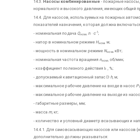
14.3.
Насосы комбинированные
- пожарные насосы,
нормального и высокого давления, имеющих общий п
14.4. Для насосов, используемых на пожарных автом
показателей назначения, которая должна включатьс
-1
- номинальная подача
Q
, л · с
;
ном
- напор в номинальном режиме
H
, м;
ном
- мощность в номинальном режиме
N
, кВт;
ном
- номинальная частота вращения
n
, об/мин;
ном
- коэффициент полезного действия
h
, %;
- допускаемый кавитационный запас
D
h
, м;
- максимальное рабочее давление на входе в насос
Р
- максимальное рабочее давление на выходе из насо
- габаритные размеры, мм;
- масса
m
, кг;
- количество и условный диаметр всасывающих и нап
14.4.1. Для самовсасывающих насосов или насосов (
дополнительно должны указываться: