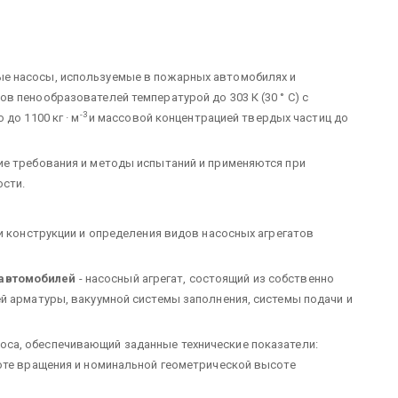
е насосы, используемые в пожарных автомобилях и
 пенообразователей температурой до 303 К (30 ° С) с
-3
до 1100 кг · м
и массовой концентрацией твердых частиц до
ие требования и методы испытаний и применяются при
ости.
и конструкции и определения видов насосных агрегатов
автомобилей
- насосный агрегат, состоящий из собственно
й арматуры, вакуумной системы заполнения, системы подачи и
оса, обеспечивающий заданные технические показатели:
оте вращения и номинальной геометрической высоте