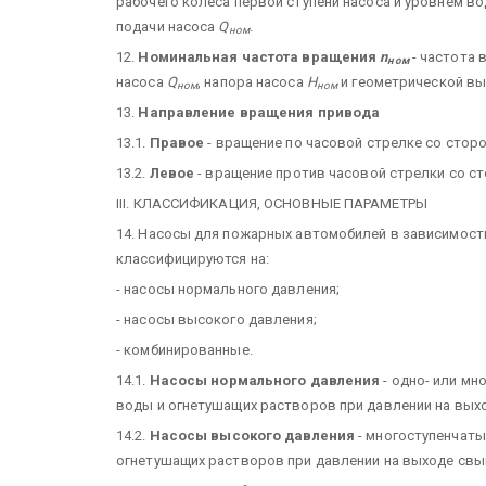
рабочего колеса первой ступени насоса и уровнем в
подачи насоса
Q
.
ном
12.
Номинальная частота вращения
n
- частота 
ном
насоса
Q
, напора насоса
Н
и геометрической в
ном
ном
13.
Направление вращения привода
13.1.
Правое
- вращение по часовой стрелке со стор
13.2.
Левое
- вращение против часовой стрелки со с
III. КЛАССИФИКАЦИЯ, ОСНОВНЫЕ ПАРАМЕТРЫ
14. Насосы для пожарных автомобилей в зависимост
классифицируются на:
- насосы нормального давления;
- насосы высокого давления;
- комбинированные.
14.1.
Насосы нормального давления
- одно- или м
воды и огнетушащих растворов при давлении на выходе
14.2.
Насосы высокого давления
- многоступенчаты
огнетушащих растворов при давлении на выходе свыше