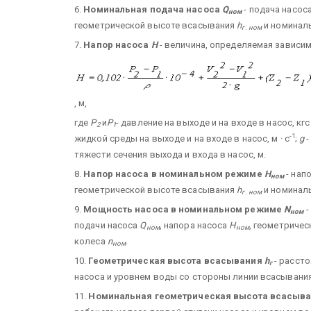
6.
Номинальная подача насоса
Q
- подача насос
ном
геометрической высоте всасывания
h
и номиналь
г. ном
7.
Напор насоса
Н
- величина, определяемая зависи
, м,
где
Р
и
Р
- давление на выходе и на входе в насос, кгс 
2
1
-1
жидкой среды на выходе и на входе в насос, м · с
;
g
-
тяжести сечения выхода и входа в насос, м.
8.
Напор насоса в номинальном режиме
Н
- нап
ном
геометрической высоте всасывания
h
и номиналь
г. ном
9.
Мощность насоса в номинальном режиме
N
-
ном
подачи насоса
Q
, напора насоса
Н
, геометриче
ном
ном
колеса
n
.
ном
10.
Геометрическая высота всасывания
h
- рассто
г
насоса и уровнем воды со стороны линии всасывания
11.
Номинальная геометрическая высота всасыв