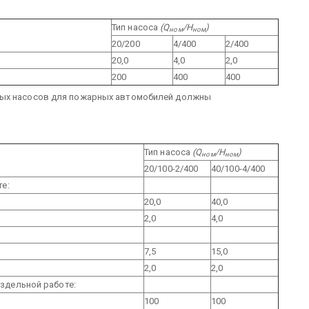
Тип насоса
(Q
/H
)
ном
ном
20/200
4/400
2/400
20,0
4,0
2,0
200
400
400
ных насосов для пожарных автомобилей должны
Тип насоса
(Q
/H
)
ном
ном
20/100-2/400
40/100-4/400
те:
20,0
40,0
2,0
4,0
7,5
15,0
2,0
2,0
раздельной работе:
100
100