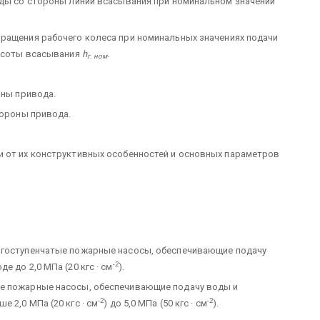
оды со стороны линии всасывания при номинальном значении
вращения рабочего колеса при номинальных значениях подачи
ысоты всасывания
h
.
г. ном
оны привода.
тороны привода.
и от их конструктивных особенностей и основных параметров
ногоступенчатые пожарные насосы, обеспечивающие подачу
-2
 до 2,0 МПа (20 кгс · см
).
е пожарные насосы, обеспечивающие подачу воды и
-2
-2
 2,0 МПа (20 кгс · см
) до 5,0 МПа (50 кгс · см
).