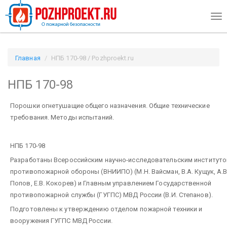
Tog
nav
Главная
НПБ 170-98 / Pozhproekt.ru
НПБ 170-98
Порошки огнетушащие общего назначения. Общие технические
требования. Методы испытаний.
НПБ 170-98
Разработаны Всероссийским научно-исследовательским институт
противопожарной обороны (ВНИИПО) (М.Н. Вайсман, В.А. Кущук, А.В
Попов, Е.В. Кокорев) и Главным управлением Государственной
противопожарной службы (ГУГПС) МВД России (В.И. Степанов).
Подготовлены к утверждению отделом пожарной техники и
вооружения ГУГПС МВД России.