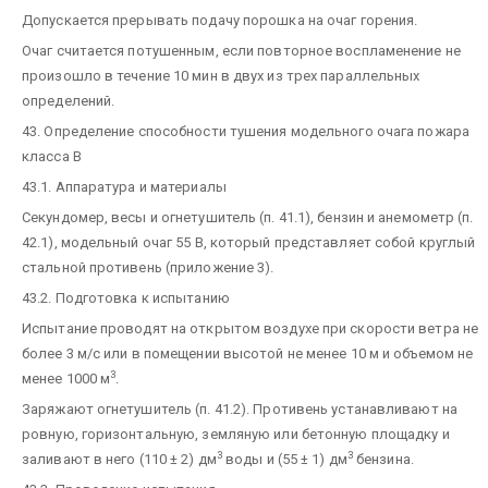
Допускается прерывать подачу порошка на очаг горения.
Очаг считается потушенным, если повторное воспламенение не
произошло в течение 10 мин в двух из трех параллельных
определений.
43. Определение способности тушения модельного очага пожара
класса В
43.1. Аппаратура и материалы
Секундомер, весы и огнетушитель (п. 41.1), бензин и анемометр (п.
42.1), модельный очаг 55 В, который представляет собой круглый
стальной противень (приложение 3).
43.2. Подготовка к испытанию
Испытание проводят на открытом воздухе при скорости ветра не
более 3 м/с или в помещении высотой не менее 10 м и объемом не
3
менее 1000 м
.
Заряжают огнетушитель (п. 41.2). Противень устанавливают на
ровную, горизонтальную, земляную или бетонную площадку и
3
3
заливают в него (110 ± 2) дм
воды и (55 ± 1) дм
бензина.