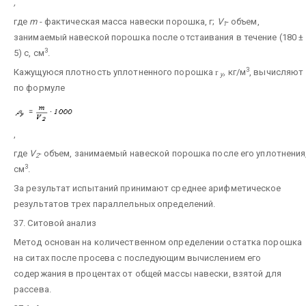
,
где
m
- фактическая масса навески порошка, г;
V
- объем,
1
занимаемый навеской порошка после отстаивания в течение (180 ±
3
5) с, см
.
3
Кажущуюся плотность уплотненного порошка
r
,
кг/м
, вычисляют
у
по формуле
,
где
V
- объем, занимаемый навеской порошка после его уплотнения
2
3
см
.
За результат испытаний принимают среднее арифметическое
результатов трех параллельных определений.
37. Ситовой анализ
Метод основан на количественном определении остатка порошка
на ситах после просева с последующим вычислением его
содержания в процентах от общей массы навески, взятой для
рассева.