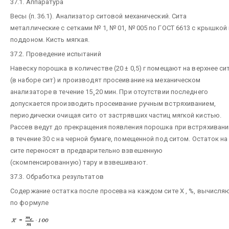
37.1. Аппаратура
Весы (п. 36.1). Анализатор ситовой механический. Сита
металлические с сетками № 1, № 01, № 005 по ГОСТ 6613 с крышкой 
поддоном. Кисть мягкая.
37.2. Проведение испытаний
Навеску порошка в количестве (20 ± 0,5) г помещают на верхнее си
(в наборе сит) и производят просеивание на механическом
¸
анализаторе в течение 15
20 мин. При отсутствии последнего
допускается производить просеивание ручным встряхиванием,
периодически очищая сито от застрявших частиц мягкой кистью.
Рассев ведут до прекращения появления порошка при встряхивани
в течение 30 с на черной бумаге, помещенной под ситом. Остаток на
сите переносят в предварительно взвешенную
(скомпенсированную) тару и взвешивают.
37.3. Обработка результатов
Содержание остатка после просева на каждом сите X , %, вычисля
по формуле