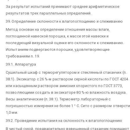
За результат испытаний принимают среднее арифметическое
результатов трех параллельных определений.
39. Определение склонности к влагопоглощению и слеживанию
Метод основан на определении отношения массы влаги,
поглощенной навеской порошка, к массе этой навески и
последующей визуальной оценке его склонности к слеживанию.
Испытаниям подвергаются порошки, удовлетворяющие
требованиям п. 19.
39.1. Аппаратура
Сушильный шкаф с терморегулятором и стеклянный стаканчик (п.
38.1). Эксикатор с 26 %-м раствором серной кислоты по ГОСТ 4204
или насыщенным раствором аммония хлористого по ГОСТ 3773,
позволяющими создать в эксикаторе 80 %-ю влажность воздуха.
Весы аналитические (п. 38.1). Термометр лабораторный с
погрешностью измерения не более 1
°
С. Сито с размером отверст
1,0 мм.
39.2. Проведение испытания на склонность к влагопоглощению
В чистый сухой, предварительно взвешенный стаканчик помещают