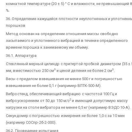
комнатной температуре (20 ± 5) ° С и влажности, не превышающей 
%.
36. Определение кажущейся плотности неуплотненных и уплотненн
порошков
Метод основан на определении отношения массы свободно
засыпаемого и уплотненного вибрацией в течение определенного
времени порошка к занимаемому им объему.
36.1. Аппаратура
Стеклянный мерный цилиндр с притертой пробкой диаметром (35 ± 
3
3
мм, вместимостью 250 см
и ценой деления не более 2 см
.
Весы с пределом взвешивания не менее 500 г и погрешностью
взвешивания не более 0,1 г (например ВЛТК-500-М).
Вибростенд, обеспечивающий вибрацию с частотой 100 Гц и
2
виброускорением от 50 до 150 м/с
и имеющий допустимую массу
нагрузки на столе вибратора не менее 0,5 кг (например ВЭДС-10-А).
Секундомер с погрешностью измерения не более 1,0 с за 10 мин
(например СОСпр-2б-2-000).
36.2. Проведение испытания