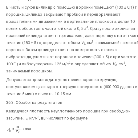
В чистый сухой цилиндр с помощью воронки помещают (100 ± 0,1) г
порошка. Цилиндр закрывают пробкой и переворачивают
вращательными движениями в вертикальной плоскости, делая 10
-1
полных оборотов с частотой около 0,5 с
. Сразу после окончания
вращений цилиндр ставят вертикально, дают порошку отстояться 
3
течение (180 ± 5) с, определяют объем
V
, см
, занимаемый навеско
1
порошка. Затем цилиндр ставят на поверхность столика
вибростенда, уплотняют порошок в течение (300 ± 5) с при частоте
2
3
100 Гц и виброускорении 125 м/с
и определяют объем
V
, см
,
2
занимаемый порошком.
Допускается производить уплотнение порошка вручную,
постукиванием цилиндра о твердую поверхность (600-900 ударов в
течение 5 мин) с высоты 10-15 мм.
36.3. Обработка результатов
Кажущуюся плотность неуплотненного порошка при свободной
3
засыпке
r
, кг/м
, вычисляют по формуле
н