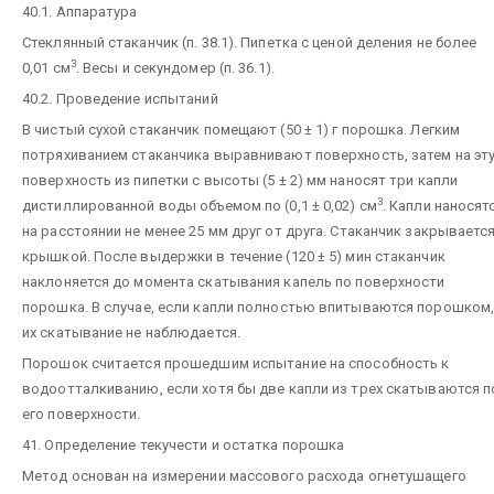
40.1. Аппаратура
Стеклянный стаканчик (п. 38.1). Пипетка с ценой деления не более
3
0,01 см
. Весы и секундомер (п. 36.1).
40.2. Проведение испытаний
В чистый сухой стаканчик помещают (50 ± 1) г порошка. Легким
потряхиванием стаканчика выравнивают поверхность, затем на эт
поверхность из пипетки с высоты (5 ± 2) мм наносят три капли
3
дистиллированной воды объемом по (0,1 ± 0,02) см
. Капли наносят
на расстоянии не менее 25 мм друг от друга. Стаканчик закрываетс
крышкой. После выдержки в течение (120 ± 5) мин стаканчик
наклоняется до момента скатывания капель по поверхности
порошка. В случае, если капли полностью впитываются порошком
их скатывание не наблюдается.
Порошок считается прошедшим испытание на способность к
водоотталкиванию, если хотя бы две капли из трех скатываются п
его поверхности.
41. Определение текучести и остатка порошка
Метод основан на измерении массового расхода огнетушащего