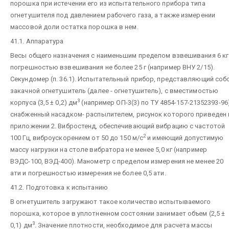
порошка при истечении его из испытательного прибора типа
огнетушителя под давлением рабочего газа, а также измерении
массовой доли остатка порошка в нем.
41.1. Аппаратура
Весы общего назначения с наименьшим пределом взвешивания 6 кг
погрешностью взвешивания не более 25 г (например ВНУ 2/15).
Секундомер (п. 36.1). Испытательный прибор, представляющий соб
закачной огнетушитель (далее - огнетушитель), с вместимостью
3
корпуса (3,5 ± 0,2) дм
(например ОП-3(3) по ТУ 4854-157-21352393-96)
снабженный насадком- распылителем, рисунок которого приведен 
приложении 2. Вибростенд, обеспечивающий вибрацию с частотой
2
100 Гц, виброускорением от 50 до 150 м/с
и имеющий допустимую
массу нагрузки на столе вибратора не менее 5,0 кг (например
ВЭДС-100, ВЭД-400). Манометр с пределом измерения не менее 20
ати и погрешностью измерения не более 0,5 ати.
41.2. Подготовка к испытанию
В огнетушитель загружают такое количество испытываемого
порошка, которое в уплотненном состоянии занимает объем (2,5 ±
3
0,1) дм
. Значение плотности, необходимое для расчета массы