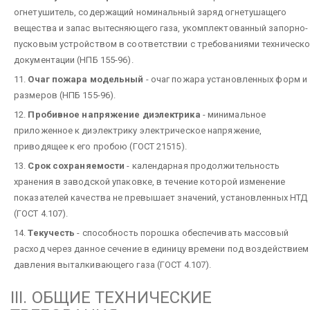
огнетушитель, содержащий номинальный заряд огнетушащего
вещества и запас вытесняющего газа, укомплектованный запорно-
пусковым устройством в соответствии с требованиями техническ
документации (НПБ 155-96).
11.
Очаг пожара модельный
- очаг пожара установленных форм и
размеров (НПБ 155-96).
12.
Пробивное напряжение диэлектрика
- минимальное
приложенное к диэлектрику электрическое напряжение,
приводящее к его пробою (ГОСТ 21515).
13.
Срок сохраняемости
- календарная продолжительность
хранения в заводской упаковке, в течение которой изменение
показателей качества не превышает значений, установленных НТД
(ГОСТ 4.107).
14.
Текучесть
- способность порошка обеспечивать массовый
расход через данное сечение в единицу времени под воздействием
давления выталкивающего газа (ГОСТ 4.107).
III. ОБЩИЕ ТЕХНИЧЕСКИЕ