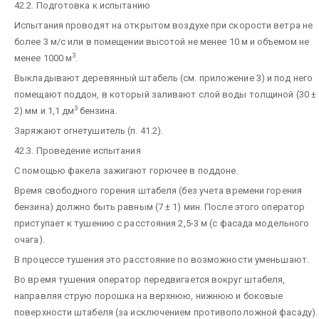
42.2. Подготовка к испытанию
Испытания проводят на открытом воздухе при скорости ветра не
более 3 м/с или в помещении высотой не менее 10 м и объемом не
3
менее 1000 м
.
Выкладывают деревянный штабель (см. приложение 3) и под него
помещают поддон, в который заливают слой воды толщиной (30 ±
3
2) мм и 1,1 дм
бензина.
Заряжают огнетушитель (п. 41.2).
42.3. Проведение испытания
С помощью факела зажигают горючее в поддоне.
Время свободного горения штабеля (без учета времени горения
бензина) должно быть равным (7 ± 1) мин. После этого оператор
приступает к тушению с расстояния 2,5-3 м (с фасада модельного
очага).
В процессе тушения это расстояние по возможности уменьшают.
Во время тушения оператор передвигается вокруг штабеля,
направляя струю порошка на верхнюю, нижнюю и боковые
поверхности штабеля (за исключением противоположной фасаду).