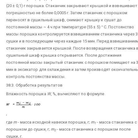
(20 ± 0,1) г порошка. Стаканчик закрывают крышкой и взвешивают
погрешностью не более 0,0005 г. Затем стаканчик с порошком
переносят в сушильный шкаф, снимают крышку и сушат до
постоянной массы ~ 4 ч при температуре (55 ± 5)
°
С. Постоянство
массы порошка контролируется взвешиванием стаканчика через 3
сушки и в последующем через каждые 15 мин. Перед взвешивание
стаканчик закрывается крышкой. После возвращения стаканчика 
сушильный шкаф крышка открывается. После достижения
постоянной массы закрытый стаканчик с порошком помещают на 
мин в эксикатор для охлаждения и затем производят окончательн
контроль постоянства массы.
38.3. Обработка результатов
Влажность порошка
W
, %, вычисляют по формуле
,
где
m
- масса исходной навески порошка, г;
m
- масса стаканчика с
1
порошком до сушки, г;
m
- масса стаканчика с порошком после
2
сушки, г.