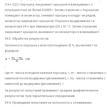
(14 ± 0,2) г порошка, закрывают крышкой и взвешивают с
погрешностью не более 0,0005 г. Затем стаканчик с порошком
помещают в эксикатор, снимают крышку и кладут ее рядом,
эксикатор закрывают крышкой. Порошок выдерживают в
эксикаторе 24 ч при температуре (20 ± 3)
°
С. Затем стаканчик
закрывают крышкой, вынимают из эксикатора и взвешивают.
39.3. Обработка результатов
Склонность порошка к влагопоглощению
В
, %, вычисляют по
формуле
,
где
m
- масса исходной навески порошка, г;
m
- масса стаканчика с
1
навеской после выдержки (увлажнения), г;
m
- масса стаканчика с
2
навеской до выдержки (увлажнения), г.
За результат испытаний принимают среднее арифметическое
результатов трех параллельных определений.
39.4. Проведение испытания на склонность к слеживанию