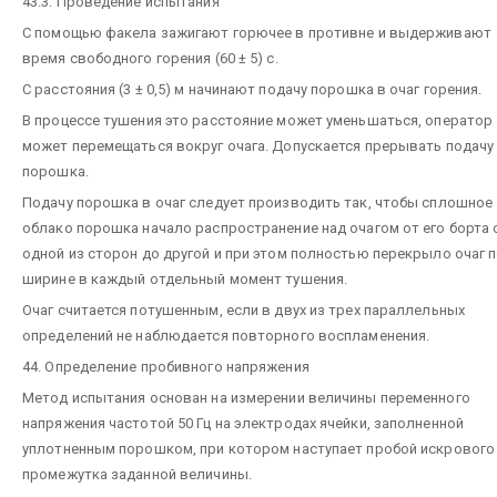
43.3. Проведение испытания
С помощью факела зажигают горючее в противне и выдерживают
время свободного горения (60 ± 5) с.
С расстояния (3 ± 0,5) м начинают подачу порошка в очаг горения.
В процессе тушения это расстояние может уменьшаться, оператор
может перемещаться вокруг очага. Допускается прерывать подачу
порошка.
Подачу порошка в очаг следует производить так, чтобы сплошное
облако порошка начало распространение над очагом от его борта 
одной из сторон до другой и при этом полностью перекрыло очаг 
ширине в каждый отдельный момент тушения.
Очаг считается потушенным, если в двух из трех параллельных
определений не наблюдается повторного воспламенения.
44. Определение пробивного напряжения
Метод испытания основан на измерении величины переменного
напряжения частотой 50 Гц на электродах ячейки, заполненной
уплотненным порошком, при котором наступает пробой искрового
промежутка заданной величины.