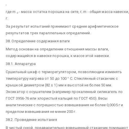
,
где m
- масса остатка порошка на сите, г; m - общая масса навески,
с
г.
За результат испытаний принимают среднее арифметическое
результатов трех параллельных определений.
38. Определение содержания влаги
Метод основан на определении отношения массы влаги,
содержащейся в навеске порошка, к массе этой навески.
38.1. Аппаратура
Сушильный шкаф с терморегулятором, позволяющим изменять
температуру нагрева от 50 до 100
°
С. Стеклянный стаканчик с
крышкой диаметром (82 ± 1) мм и высотой не более 50 мм.
Эксикатор с осушителем (например прокаленный силикагель по
ГОСТ 3956-76 или хлористый кальций по ГОСТ 450). Весы
аналитические с погрешностью взвешивания не более 0,0005 г и
пределом взвешивания не менее 200 г.
38.2. Проведение испытания
В чистый сухой, предварительно взвешенный стаканчик помещают