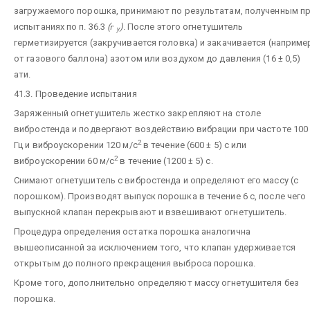
загружаемого порошка, принимают по результатам, полученным п
испытаниях по п. 36.3
(
r
)
. После этого огнетушитель
y
герметизируется (закручивается головка) и закачивается (наприме
от газового баллона) азотом или воздухом до давления (16 ± 0,5)
ати.
41.3. Проведение испытания
Заряженный огнетушитель жестко закрепляют на столе
вибростенда и подвергают воздействию вибрации при частоте 100
2
Гц и виброускорении 120 м/с
в течение (600 ± 5) с или
2
виброускорении 60 м/с
в течение (1200 ± 5) с.
Снимают огнетушитель с вибростенда и определяют его массу (с
порошком). Производят выпуск порошка в течение 6 с, после чего
выпускной клапан перекрывают и взвешивают огнетушитель.
Процедура определения остатка порошка аналогична
вышеописанной за исключением того, что клапан удерживается
открытым до полного прекращения выброса порошка.
Кроме того, дополнительно определяют массу огнетушителя без
порошка.