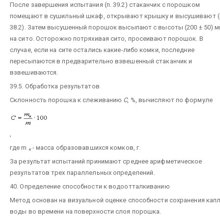
После завершения испытания (п. 39.2) стаканчик с порошком
помещают в сушильный шкаф, открывают крышку и высушивают (
38.2). Затем высушенный порошок высыпают с высоты (200 ± 50) 
на сито. Осторожно потряхивая сито, просеивают порошок. В
случае, если на сите остались какие-либо комки, последние
пересыпаются в предварительно взвешенный стаканчик и
взвешиваются.
39.5. Обработка результатов
Склонность порошка к слеживанию
С
, %, вычисляют по формуле
,
где m
- масса образовавшихся комков, г.
к
За результат испытаний принимают среднее арифметическое
результатов трех параллельных определений.
40. Определение способности к водоотталкиванию
Метод основан на визуальной оценке способности сохранения кап
воды во времени на поверхности слоя порошка.