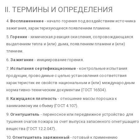
II. ТЕРМИНЫ И ОПРЕДЕЛЕНИЯ
4.
Воспламенение
- начало горения под воздействием источника
зажигания, характеризующееся появлением пламени.
5.
Горение
- химическая реакция окисления, сопровождающаяся
выделением тепла и (или) дыма, появлением пламени и (или)
тлением.
6.
Зажигание
- инициирование горения.
7.
Испытания сертификационные
- контрольные испытания
продукции, проводимые с целью установления соответствия
характеристик ее свойств национальным и (или) международным
нормативно-техническим документам (ГОСТ 16504).
8.
Кажущаяся плотность
- отношение массы порошка к
занимаемому им объему (ГОСТ 4.107).
9.
Огнетушитель
- переносное или передвижное устройство для
тушения очагов пожара за счет выпуска запасенного огнетушащег
вещества (ГОСТ 12.2.047).
10.
Огнетушитель заряженный
- готовый к применению