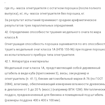
,
где
m
- масса огнетушителя с остатком порошка (после полного
3
выпуска), кг;
m
- масса огнетушителя без порошка, кг.
4
За результат испытаний принимают среднее арифметическое
результатов трех параллельных определений.
42. Определение способности тушения модельного очага пожара
класса А
Огнетушащая способность порошка оценивается по его способнос
тушить модельный очаг класса 1А (НПБ 155-96) при подаче порошк
из испытательного прибора типа огнетушителя.
42.1. Аппаратура и материалы
Модельный очаг класса 1А, представляющий собой деревянный
штабель в виде куба (приложение 3), весы, секундомер и
огнетушитель (п. 41.1), бензин автомобильный марки А-76 (по ГОСТ
2084), влагомер, обеспечивающий измерение влажности древесин
в диапазоне от 5 до 20 % (масс.) (например ВПК-12М). Металлическ
поддон, предназначенный для бензина и помещенный под штабель
(размеры поддона 400 x 400 x 100 мм).