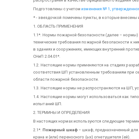
распространен в качестве официального издания бе
Подготовлены с учетом
изменения № 1, утвержденного
* - звездочкой помечены пункты, в которые внесены
1. ОБЛАСТЬ ПРИМЕНЕНИЯ
1.1*. Нормы пожарной безопасности (далее – нормы
технические требования пожарной безопасности к н
в зданиях и сооружениях, имеющих внутренний прот
СНиП 2.04.01*.
1.2. Настоящие нормы применяются на стадиях разра
соответствия ШП установленным требованиям при сер
области пожарной безопасности.
1.3. Настоящие нормы не распространяются на ШП, у
1.4. Настоящие нормы могут использоваться как ти
испытаний ШП.
2. ТЕРМИНЫ И ОПРЕДЕЛЕНИЯ
В настоящих нормах используются следующие терми
2.1*.
Пожарный шкаф
– шкаф, предназначенный для 
крана и (или) переносного (ых) огнетушителя (ей).