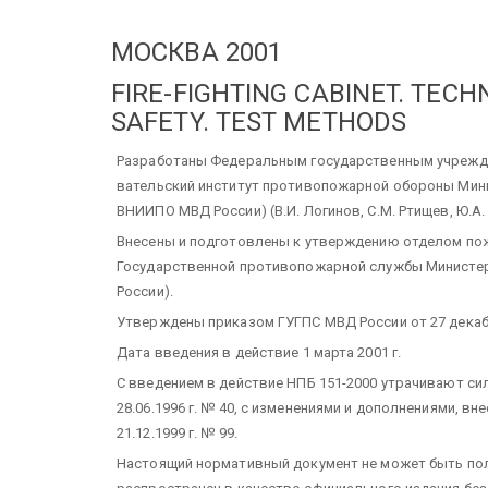
МОСКВА 2001
FIRE-FIGHTING CABINET.
TECHN
SAFETY.
TEST METHODS
Разработаны Федеральным государственным учрежден
вательский институт противопожарной обороны Мини
ВНИИПО МВД России) (В.И. Логинов, С.М. Ртищев, Ю.А.
Внесены и подготовлены к утверждению отделом пож
Государственной противопожарной службы Министер
России).
Утверждены приказом ГУГПС МВД России от 27 декабр
Дата введения в действие 1 марта 2001 г.
С введением в действие НПБ 151-2000 утрачивают си
28.06.1996 г. № 40, с изменениями и дополнениями, 
21.12.1999 г. № 99.
Настоящий нормативный документ не может быть пол