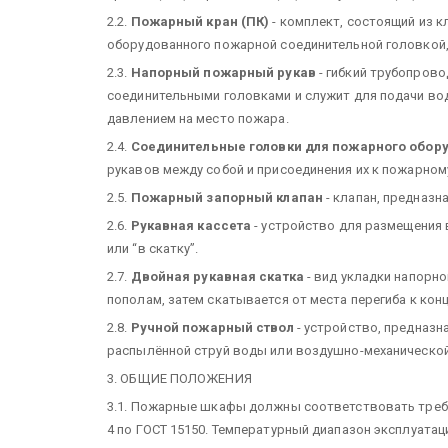
2.2.
Пожарный кран (ПК)
- комплект, состоящий из 
оборудованного пожарной соединительной головкой,
2.3.
Напорный пожарный рукав
- гибкий трубопров
соединительными головками и служит для подачи в
давлением на место пожара.
2.4.
Соединительные головки для пожарного обор
рукавов между собой и присоединения их к пожарно
2.5.
Пожарный запорный клапан
- клапан, предназн
2.6.
Рукавная кассета
- устройство для размещения 
или “в скатку”.
2.7.
Двойная рукавная скатка
- вид укладки напорно
пополам, затем скатывается от места перегиба к кон
2.8.
Ручной пожарный ствол
- устройство, предназн
распылённой струй воды или воздушно-механической
3. ОБЩИЕ ПОЛОЖЕНИЯ
3.1. Пожарные шкафы должны соответствовать требо
4 по ГОСТ 15150. Температурный диапазон эксплуатаци