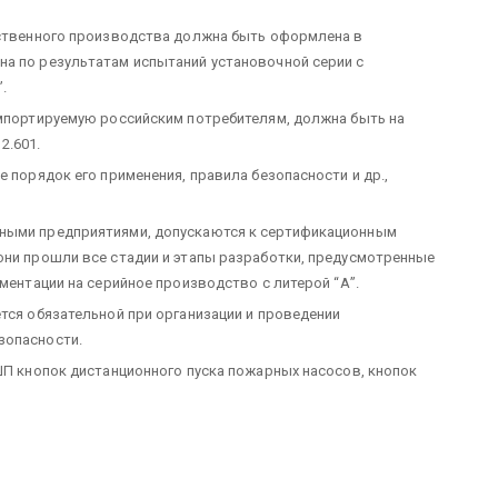
ественного производства должна быть оформлена в
на по результатам испытаний установочной серии с
.
импортируемую российским потребителям, должна быть на
2.601.
е порядок его применения, правила безопасности и др.,
нными предприятиями, допускаются к сертификационным
они прошли все стадии и этапы разработки, предусмотренные
ументации на серийное производство с литерой “А”.
тся обязательной при организации и проведении
зопасности.
 ШП кнопок дистанционного пуска пожарных насосов, кнопок