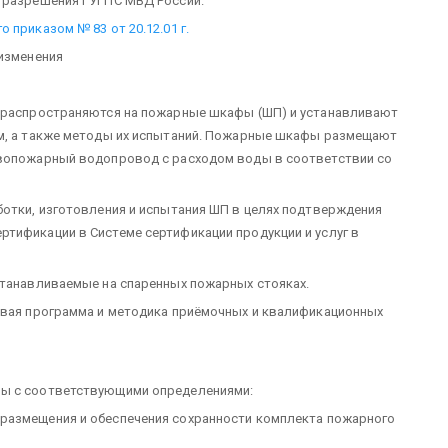
з разрешения ГУГПС МВД России.
 приказом № 83 от 20.12.01 г.
 изменения
) распространяются на пожарные шкафы (ШП) и устанавливают
им, а также методы их испытаний. Пожарные шкафы размещают
ивопожарный водопровод с расходом воды в соответствии со
ботки, изготовления и испытания ШП в целях подтверждения
тификации в Системе сертификации продукции и услуг в
станавливаемые на спаренных пожарных стояках.
повая программа и методика приёмочных и квалификационных
ны с соответствующими определениями:
размещения и обеспечения сохранности комплекта пожарного