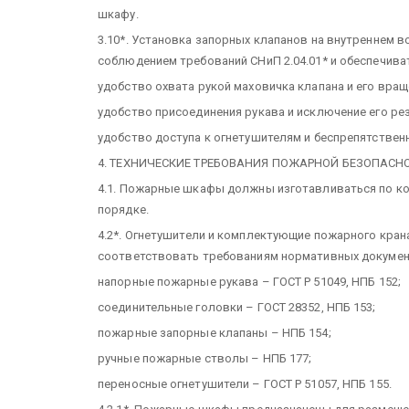
шкафу.
3.10*. Установка запорных клапанов на внутреннем 
соблюдением требований СНиП 2.04.01* и обеспечива
удобство охвата рукой маховичка клапана и его вращ
удобство присоединения рукава и исключение его ре
удобство доступа к огнетушителям и беспрепятствен
4. ТЕХНИЧЕСКИЕ ТРЕБОВАНИЯ ПОЖАРНОЙ БЕЗОПАСН
4.1. Пожарные шкафы должны изготавливаться по ко
порядке.
4.2*. Огнетушители и комплектующие пожарного кра
соответствовать требованиям нормативных докумен
напорные пожарные рукава – ГОСТ Р 51049, НПБ 152;
соединительные головки – ГОСТ 28352, НПБ 153;
пожарные запорные клапаны – НПБ 154;
ручные пожарные стволы – НПБ 177;
переносные огнетушители – ГОСТ Р 51057, НПБ 155.