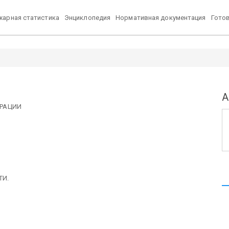
арная статистика
Энциклопедия
Нормативная документация
Гото
А
ЕРАЦИИ
ТИ.