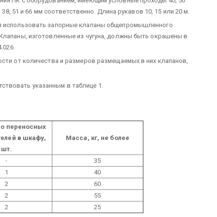
ния ПК с оборудованием, имеющим условные проходы 40, 50
 38, 51 и 66 мм соответственно. Длина рукавов 10, 15 или 20 м.
ся использовать запорные клапаны общепромышленного
Клапаны, изготовленные из чугуна, должны быть окрашены в
.026.
ости от количества и размеров размещаемых в них клапанов,
твовать указанным в таблице 1.
во переносных
елей в шкафу,
Масса, кг, не более
шт.
-
35
1
40
2
60
2
55
2
25