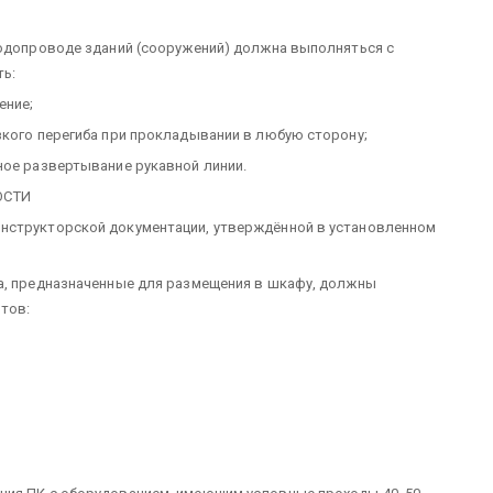
водопроводе зданий (сооружений) должна выполняться с
ть:
ение;
зкого перегиба при прокладывании в любую сторону;
ное развертывание рукавной линии.
ОСТИ
нструкторской документации, утверждённой в установленном
на, предназначенные для размещения в шкафу, должны
тов: