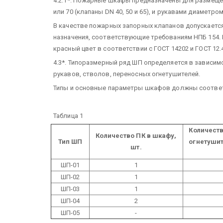
4.2.1*. Пожарные шкафы предназначены для размеще
или 70 (клапаны DN 40, 50 и 65), и рукавами диаметром
В качестве пожарных запорных клапанов допускает
назначения, соответствующие требованиям НПБ 154. 
красный цвет в соответствии с ГОСТ 14202 и ГОСТ 12.4
4.3*. Типоразмерный ряд ШП определяется в зависим
рукавов, стволов, переносных огнетушителей.
Типы и основные параметры шкафов должны соответс
Таблица 1
Количест
Количество ПК в шкафу,
Тип ШП
огнетушит
шт.
ШП-01
1
ШП-02
1
ШП-03
1
ШП-04
2
ШП-05
-