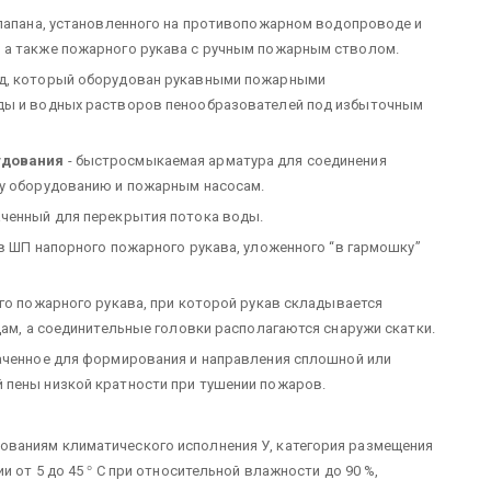
клапана, установленного на противопожарном водопроводе и
 а также пожарного рукава с ручным пожарным стволом.
од, который оборудован рукавными пожарными
оды и водных растворов пенообразователей под избыточным
удования
- быстросмыкаемая арматура для соединения
му оборудованию и пожарным насосам.
аченный для перекрытия потока воды.
в ШП напорного пожарного рукава, уложенного “в гармошку”
го пожарного рукава, при которой рукав складывается
цам, а соединительные головки располагаются снаружи скатки.
аченное для формирования и направления сплошной или
 пены низкой кратности при тушении пожаров.
ваниям климатического исполнения У, категория размещения
и от 5 до 45
°
С при относительной влажности до 90 %,