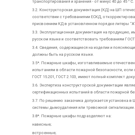
транспортирования и хранения - от минус 40 до 45
°
С.
3.2. Конструкторская документация (КД) на ШП отеч
соответствии с требованиями ЕСКД, откорректирова
присвоением КД в установленном порядке литеры “А”
3.3. Эксплуатационная документация на продукцию, 
русском языке и соответствовать требованиям ГОСТ 
3.4. Сведения, содержащиеся на изделии и поясняющи
должны быть на русском языке.
3.5*. Пожарные шкафы, изготавливаемые отечестве
испытаниям в области пожарной безопасности, если 
ГОСТ 15.201, ГОСТ 2.103, имеют полный комплект док
3.6. Экспертиза конструкторской документации являе
сертификационных испытаний в области пожарной бе
3.7. По решению заказчика допускается установка в
системы дымоудаления или тревожной сигнализации.
3.8*. Пожарные шкафы подразделяют на:
навесные;
встроенные;