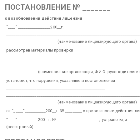
ПОСТАНОВЛЕНИЕ № _______
о возобновлении действия лицензии
“____” _________________200__г.
______________________________________________________________________
(наименование лицензирующего органа)
рассмотрев материалы проверки
_____________________________________________________________________
______________________________________________________________________
(наименование организации, Ф.И.О. руководителя или
установил, что нарушения, указанные в постановлении
____________________________________________________
______________________________________________________________________
(наименование лицензирующего органа)
от “_____”___________200__г. № _________ о приостановке действия л
“____”___________200__г. №______________________ , устранены, и
(реестровый)