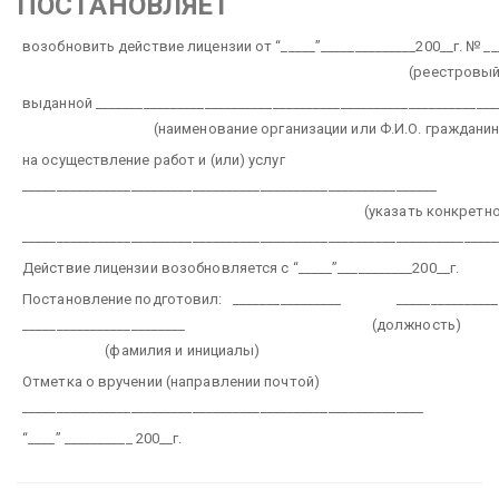
ПОСТАНОВЛЯЕТ
возобновить действие лицензии от “_____”______________200__г. № ___
(реестровый
выданной ___________________________________________________________
(наименование организации или Ф.И.О. гражданин
на осуществление работ и (или) услуг
_____________________________________________________________
(указать конкретно как
______________________________________________________________________
Действие лицензии возобновляется с “_____”___________200__г.
Постановление подготовил: ________________ __________
________________________
(должность) (по
(фамилия и инициалы)
Отметка о вручении (направлении почтой)
___________________________________________________________
“____” __________ 200__г.