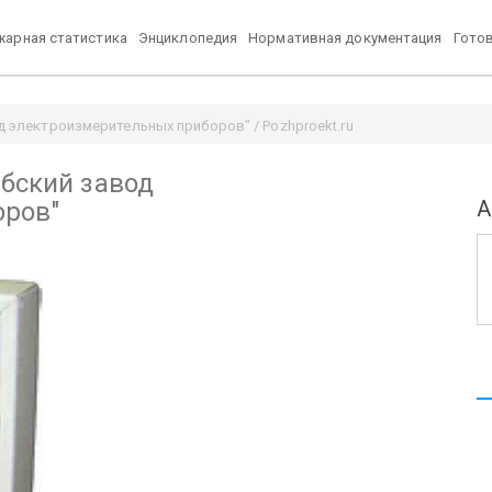
арная статистика
Энциклопедия
Нормативная документация
Гото
д электроизмерительных приборов" / Pozhproekt.ru
ебский завод
А
оров"