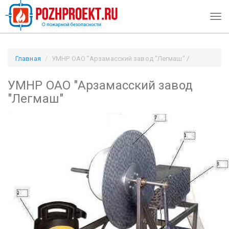
Tog
navi
Главная
УМНР ОАО "Арзамасский завод "Легмаш" /
Pozhproekt.ru
УМНР ОАО "Арзамасский завод
"Легмаш"