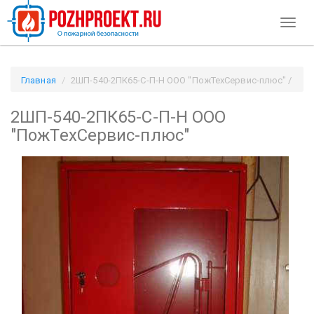
Toggl
naviga
Главная
2ШП-540-2ПК65-С-П-Н ООО "ПожТехСервис-плюс" /
Pozhproekt.ru
2ШП-540-2ПК65-С-П-Н ООО
"ПожТехСервис-плюс"