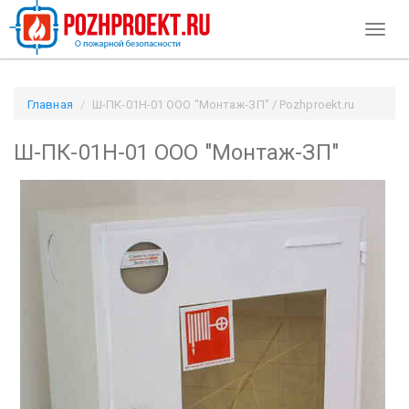
Toggl
naviga
Главная
Ш-ПК-01Н-01 ООО "Монтаж-ЗП" / Pozhproekt.ru
Ш-ПК-01Н-01 ООО "Монтаж-ЗП"