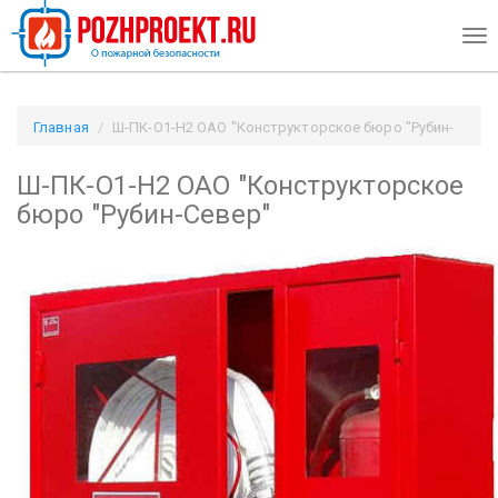
Tog
nav
Главная
Ш-ПК-О1-Н2 ОАО "Конструкторское бюро "Рубин-
Север" / Pozhproekt.ru
Ш-ПК-О1-Н2 ОАО "Конструкторское
бюро "Рубин-Север"