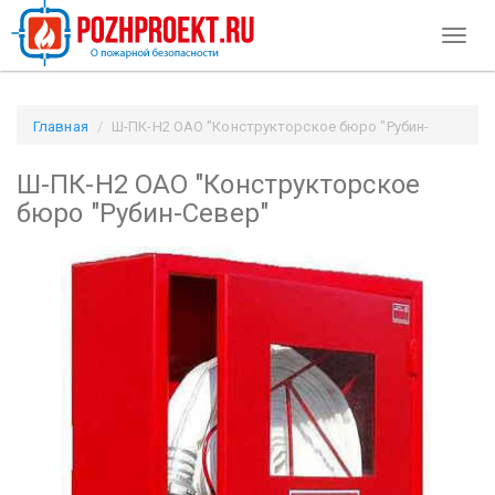
Toggl
naviga
Главная
Ш-ПК-Н2 ОАО "Конструкторское бюро "Рубин-
Север" / Pozhproekt.ru
Ш-ПК-Н2 ОАО "Конструкторское
бюро "Рубин-Север"