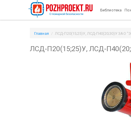
Библиотека
Пож
Главная
ЛСД-П20(15;25)У, ЛСД-П40(20;30)У ЗАО "Э
ЛСД-П20(15;25)У, ЛСД-П40(20