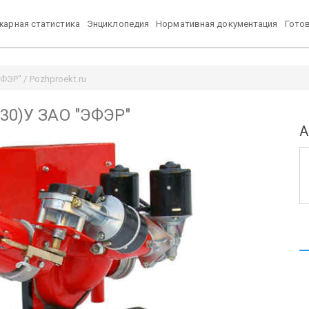
арная статистика
Энциклопедия
Нормативная документация
Гото
ФЭР" / Pozhproekt.ru
;30)У ЗАО "ЭФЭР"
А