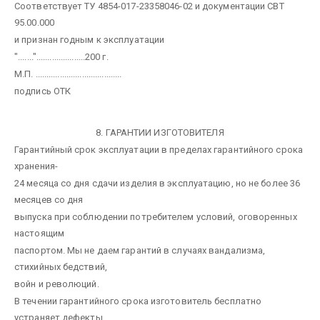
Соответствует ТУ 4854-017-23358046-02 и документации СВТ
95.00.000
и признан годным к эксплуатации
"......."......................200 г.
М.П. .......................................
подпись ОТК
8. ГАРАНТИИ ИЗГОТОВИТЕЛЯ
Гарантийный срок эксплуатации в пределах гарантийного срока
хранения-
24 месяца со дня сдачи изделия в эксплуатацию, но не более 36
месяцев со дня
выпуска при соблюдении потребителем условий, оговоренных
настоящим
паспортом. Мы не даем гарантий в случаях вандализма,
стихийных бедствий,
войн и революций.
В течении гарантийного срока изготовитель бесплатно
устраняет дефекты,