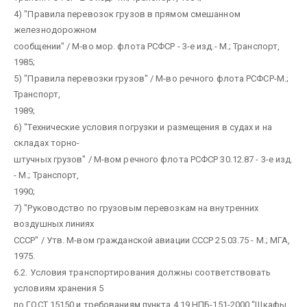
4) "Правила перевозок грузов в прямом смешанном
железнодорожном
сообщении" / М-во мор. флота РСФСР - 3-е изд.- М.; Транспорт,
1985;
5) "Правила перевозки грузов" / М-во речного флота РСФСР-М.;
Транспорт,
1989;
6) "Технические условия погрузки и размещения в судах и на
складах торно-
штучных грузов" / М-вом речного флота РСФСР 30.12.87 - 3-е изд.
- М.; Транспорт,
1990;
7) "Руководство по грузовым перевозкам на внутренних
воздушных линиях
СССР" / Утв. М-вом гражданской авиации СССР 25.03.75 - М.; МГА,
1975.
6.2. Условия транспортирования должны соответствовать
условиям хранения 5
по ГОСТ 15150 и требованиям пункта 4.19 НПБ-151-2000 “Шкафы