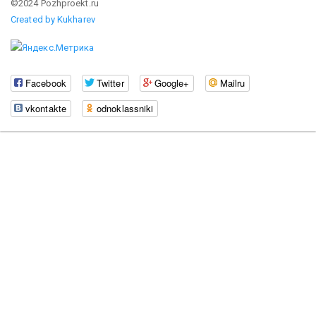
©2024 Pozhproekt.ru
Created by Kukharev
Facebook
Twitter
Google+
Mailru
vkontakte
odnoklassniki