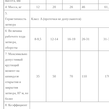
высота, мм
4. Масса, кг
12
20
26
46
61,
5.
Герметичность
Класс А (протечки не допускаются)
затвора
6. Величина
рабочего хода
8-9,5
12-14
16-19
26-31
31-
затвора,
обороты
7. Максимально
допустимый
крутящий
момент на
шпинделе
35
50
70
110
17
открытия и
закрытия
затвора, Н? м, не
более
8. Коэффициент