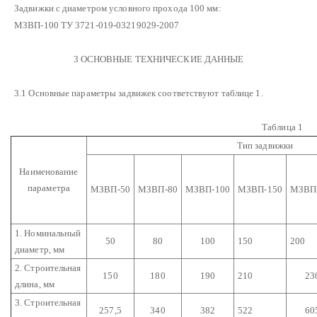
Задвижки с диаметром условного прохода 100 мм:
МЗВП-100 ТУ 3721-019-03219029-2007
3 ОСНОВНЫЕ ТЕХНИЧЕСКИЕ ДАННЫЕ
3.1 Основные параметры задвижек соответствуют таблице 1.
Таблица 1
Тип задвижки
Наименование
параметра
МЗВП-50
МЗВП-80
МЗВП-100
МЗВП-150
МЗВП
1. Номинальный
50
80
100
150
200
диаметр, мм
2. Строительная
150
180
190
210
23
длина, мм
3. Строительная
257,5
340
382
522
60