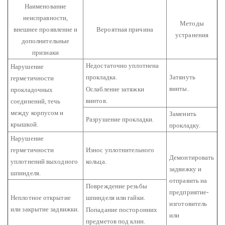
Наименование
неисправности,
Методы
внешнее проявление и
Вероятная причина
устранения
дополнительные
признаки
Недостаточно уплотнена
Нарушение
прокладка.
Затянуть
герметичности
винты.
Ослабление затяжки
прокладочных
винтов.
соединений, течь
между корпусом и
Заменить
Разрушение прокладки.
крышкой.
прокладку.
Нарушение
герметичности
Износ уплотнительного
Демонтировать
уплотнений выходного
кольца.
задвижку и
шпинделя.
отправить на
Повреждение резьбы
предприятие-
Неплотное открытие
шпинделя или гайки.
изготовитель
или закрытие задвижки.
Попадание посторонних
или
предметов под клин.