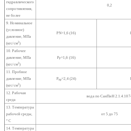
гидравлического
0,2
сопротивления,
не более
9. Номинальное
(условное)
PN=1,6 (16)
давление, МПа
2
(кгс/см
)
10. Рабочее
давление, МПа
P
=1,6 (16)
P
2
(кгс/см
)
11. Пробное
давление, МПа
P
=2,4 (24)
пр
2
(кгс/см
)
12. Рабочая
вода по СанПиН 2.1.4.107
среда
13. Температура
рабочей среды,
от 5 до 75
° С
14. Температура