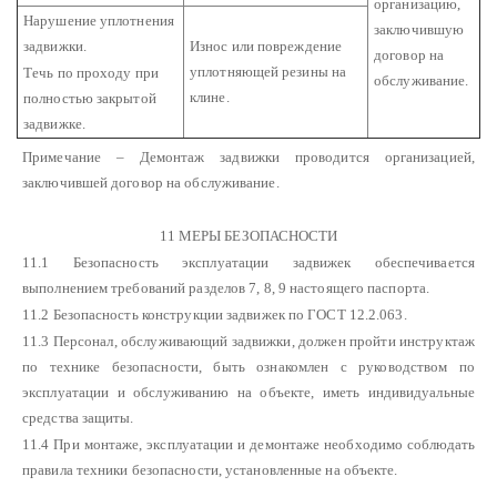
организацию,
Нарушение уплотнения
заключившую
задвижки.
Износ или повреждение
договор на
уплотняющей резины на
Течь по проходу при
обслуживание.
клине.
полностью закрытой
задвижке.
Примечание – Демонтаж задвижки проводится организацией,
заключившей договор на обслуживание.
11 МЕРЫ БЕЗОПАСНОСТИ
11.1 Безопасность эксплуатации задвижек обеспечивается
выполнением требований разделов 7, 8, 9 настоящего паспорта.
11.2 Безопасность конструкции задвижек по ГОСТ 12.2.063.
11.3 Персонал, обслуживающий задвижки, должен пройти инструктаж
по технике безопасности, быть ознакомлен с руководством по
эксплуатации и обслуживанию на объекте, иметь индивидуальные
средства защиты.
11.4 При монтаже, эксплуатации и демонтаже необходимо соблюдать
правила техники безопасности, установленные на объекте.