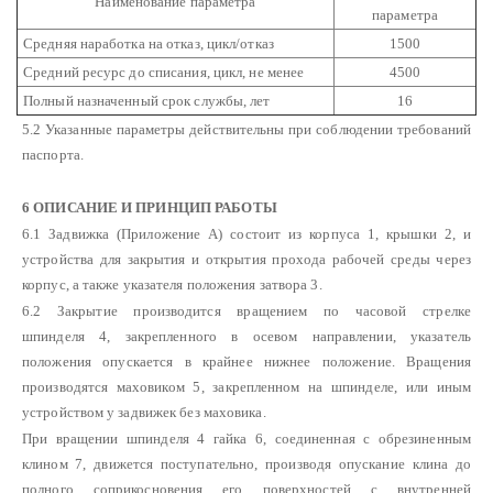
Наименование параметра
параметра
Средняя наработка на отказ, цикл/отказ
1500
Средний ресурс до списания, цикл, не менее
4500
Полный назначенный срок службы, лет
16
5.2 Указанные параметры действительны при соблюдении требований
паспорта.
6 ОПИСАНИЕ И ПРИНЦИП РАБОТЫ
6.1 Задвижка (Приложение А) состоит из корпуса 1, крышки 2, и
устройства для закрытия и открытия прохода рабочей среды через
корпус, а также указателя положения затвора 3.
6.2 Закрытие производится вращением по часовой стрелке
шпинделя 4, закрепленного в осевом направлении, указатель
положения опускается в крайнее нижнее положение. Вращения
производятся маховиком 5, закрепленном на шпинделе, или иным
устройством у задвижек без маховика.
При вращении шпинделя 4 гайка 6, соединенная с обрезиненным
клином 7, движется поступательно, производя опускание клина до
полного соприкосновения его поверхностей с внутренней