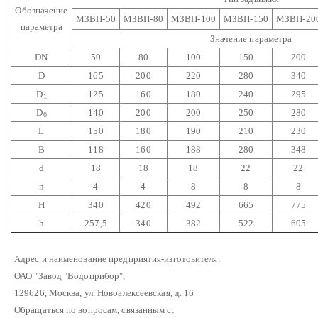
Обозначение
МЗВП-50
МЗВП-80
МЗВП-100
МЗВП-150
МЗВП-20
параметра
Значение параметра
DN
50
80
100
150
200
D
165
200
220
280
340
D
125
160
180
240
295
1
D
140
200
200
250
280
0
L
150
180
190
210
230
B
118
160
188
280
348
d
18
18
18
22
22
n
4
4
8
8
8
H
340
420
492
665
775
h
257,5
340
382
522
605
Адрес и наименование предприятия-изготовителя:
ОАО "Завод "Водоприбор",
129626, Москва, ул. Новоалексеевская, д. 16
Обращаться по вопросам, связанным с: