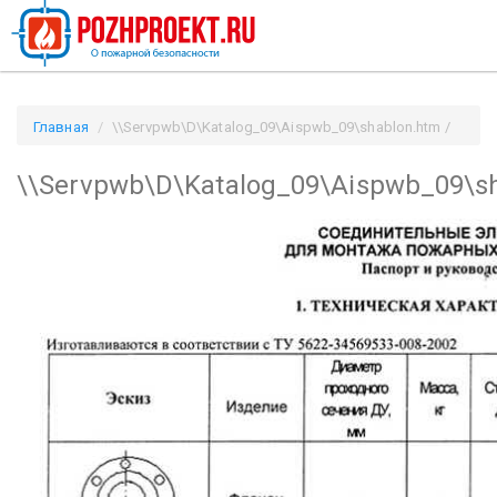
Главная
\\Servpwb\D\Katalog_09\Aispwb_09\shablon.htm /
Pozhproekt.ru
\\Servpwb\D\Katalog_09\Aispwb_09\s